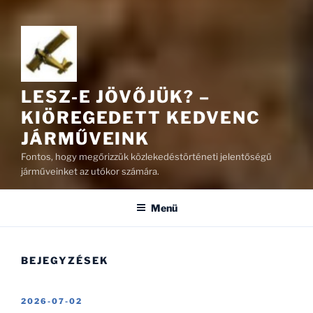
LESZ-E JÖVŐJÜK? –
KIÖREGEDETT KEDVENC
JÁRMŰVEINK
Fontos, hogy megőrizzük közlekedéstörténeti jelentőségű
járműveinket az utókor számára.
Menü
BEJEGYZÉSEK
BEKÜLDVE:
2026-07-02