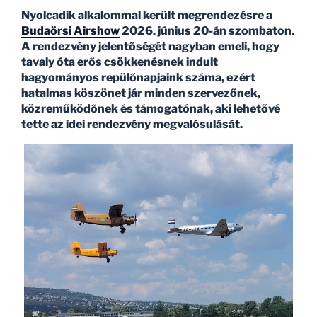
utolsó
Nyolcadik alkalommal került megrendezésre a
kocsija”
Budaörsi Airshow
2026. június 20-án szombaton.
A rendezvény jelentőségét nagyban emeli, hogy
tavaly óta erős csökkenésnek indult
hagyományos repülőnapjaink száma, ezért
hatalmas köszönet jár minden szervezőnek,
közreműködőnek és támogatónak, aki lehetővé
tette az idei rendezvény megvalósulását.