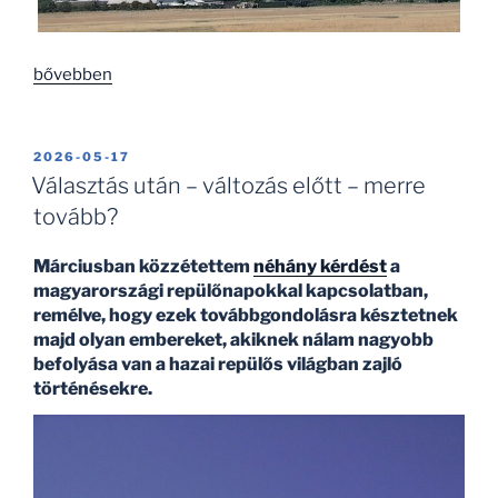
„Ilyen
bővebben
volt
a
8.
BEKÜLDVE:
2026-05-17
Budaörsi
Választás után – változás előtt – merre
Airshow
tovább?
2026.
június
Márciusban közzétettem
néhány kérdést
a
20-
magyarországi repülőnapokkal kapcsolatban,
án”
remélve, hogy ezek továbbgondolásra késztetnek
majd olyan embereket, akiknek nálam nagyobb
befolyása van a hazai repülős világban zajló
történésekre.