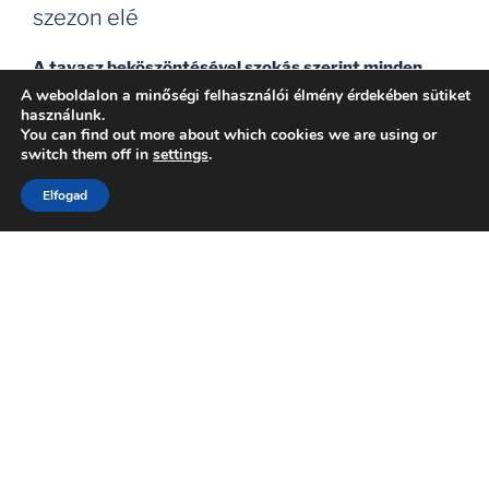
26.”
szezon elé
A tavasz beköszöntésével szokás szerint minden
évben kinyílnak a hangárajtók, felszállnak a
A weboldalon a minőségi felhasználói élmény érdekében sütiket
használunk.
repülőgépek és jó esetben elkezdődnek a háttérben
You can find out more about which cookies we are using or
azok a szervezői munkálatok is, amelyek révén a
switch them off in
settings
.
naptár elkezd telni színvonalas repülőnapokkal
Elfogad
országszerte. Legalábbis jó esetben.