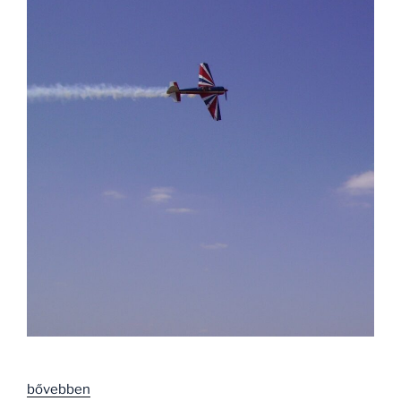
„Választás
bővebben