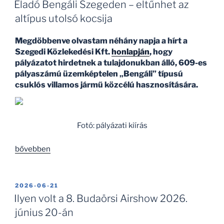
Eladó Bengáli Szegeden – eltűnhet az
altípus utolsó kocsija
Megdöbbenve olvastam néhány napja a hírt a
Szegedi Közlekedési Kft.
honlapján
, hogy
pályázatot hirdetnek a tulajdonukban álló, 609-es
pályaszámú üzemképtelen „Bengáli” típusú
csuklós villamos jármű közcélú hasznosítására.
Fotó: pályázati kiírás
„Eladó
bővebben
Bengáli
Szegeden
–
BEKÜLDVE:
2026-06-21
eltűnhet
Ilyen volt a 8. Budaörsi Airshow 2026.
az
június 20-án
altípus