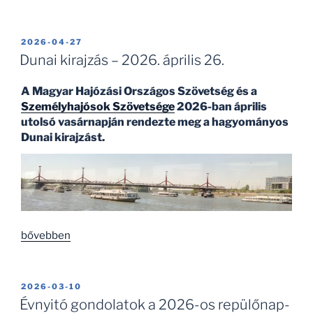
után
–
változás
BEKÜLDVE:
2026-04-27
előtt
Dunai kirajzás – 2026. április 26.
–
merre
A Magyar Hajózási Országos Szövetség és a
Személyhajósok Szövetsége
2026-ban április
tovább?”
utolsó vasárnapján rendezte meg a hagyományos
Dunai kirajzást.
„Dunai
bővebben
kirajzás
–
2026.
BEKÜLDVE:
2026-03-10
április
Évnyitó gondolatok a 2026-os repülőnap-