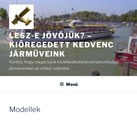
Tartalomhoz
LESZ-E JÖVŐJÜK? –
KIÖREGEDETT KEDVENC
JÁRMŰVEINK
Fontos, hogy megőrizzük közlekedéstörténeti jelentőségű
járműveinket az utókor számára.
Menü
Modellek