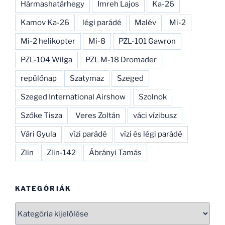
Hármashatárhegy
Imreh Lajos
Ka-26
Kamov Ka-26
légi parádé
Malév
Mi-2
Mi-2 helikopter
Mi-8
PZL-101 Gawron
PZL-104 Wilga
PZL M-18 Dromader
repülőnap
Szatymaz
Szeged
Szeged International Airshow
Szolnok
Szőke Tisza
Veres Zoltán
váci vízibusz
Vári Gyula
vízi parádé
vízi és légi parádé
Zlin
Zlin-142
Ábrányi Tamás
KATEGÓRIÁK
Kategóriák