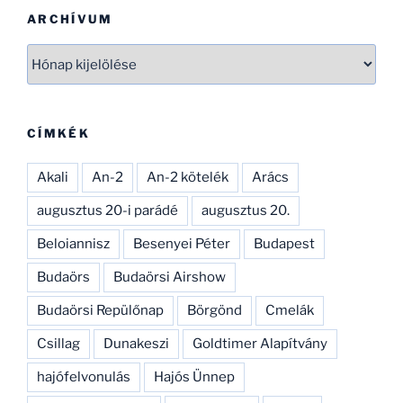
CSAK ÍGY TOVÁBB, SOK SIKERT!
ARCHÍVUM
Archívum
CÍMKÉK
Akali
An-2
An-2 kötelék
Arács
augusztus 20-i parádé
augusztus 20.
Beloiannisz
Besenyei Péter
Budapest
Budaörs
Budaörsi Airshow
Budaörsi Repülőnap
Börgönd
Cmelák
Csillag
Dunakeszi
Goldtimer Alapítvány
hajófelvonulás
Hajós Ünnep