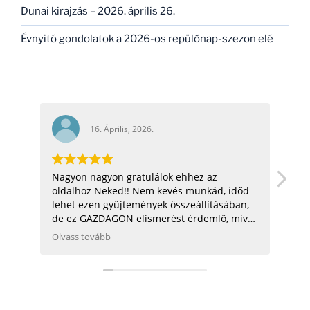
Dunai kirajzás – 2026. április 26.
Évnyitó gondolatok a 2026-os repülőnap-szezon elé
16. Április, 2026.
Nagyon nagyon gratulálok ehhez az
hel
oldalhoz Neked!! Nem kevés munkád, időd
üdv:
lehet ezen gyűjtemények összeállításában,
de ez GAZDAGON elismerést érdemlő, mivel
ezen adatok összegyűjtése, rendszerezése
Olvass tovább
még néhány hatóságnak (Pl.: légügy) is
nehezére esne. Ha gondolod, néhány
helikopterrel (MI2) kapcsolatban tudok
Neked segíteni, hogy ezen adatbázist
naprakészebbé tehesd és tökéletesíthesd.