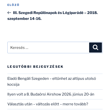
Bejegyzés
Korábbi
ELŐZŐ
navigáció
bejegyzés
III. Szegedi Repülőnapok és Légiparádé – 2018.
szeptember 14-16.
Keresés
Keresé
a
következő
kifejezésre:
LEGUTÓBBI BEJEGYZÉSEK
Eladó Bengáli Szegeden – eltűnhet az altípus utolsó
kocsija
Ilyen volt a 8. Budaörsi Airshow 2026. június 20-án
Választás után – változás előtt – merre tovább?