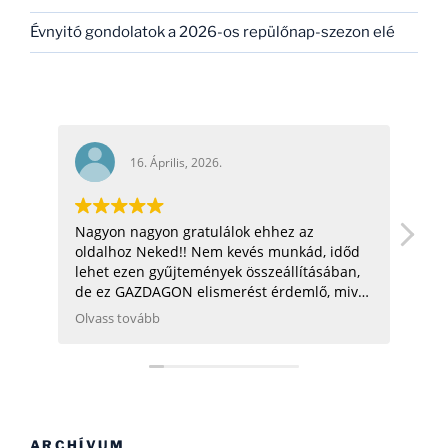
Évnyitó gondolatok a 2026-os repülőnap-szezon elé
16. Április, 2026.
Nagyon nagyon gratulálok ehhez az
hel
oldalhoz Neked!! Nem kevés munkád, időd
üdv:
lehet ezen gyűjtemények összeállításában,
de ez GAZDAGON elismerést érdemlő, mivel
ezen adatok összegyűjtése, rendszerezése
Olvass tovább
még néhány hatóságnak (Pl.: légügy) is
nehezére esne. Ha gondolod, néhány
helikopterrel (MI2) kapcsolatban tudok
Neked segíteni, hogy ezen adatbázist
naprakészebbé tehesd és tökéletesíthesd.
CSAK ÍGY TOVÁBB, SOK SIKERT!
ARCHÍVUM