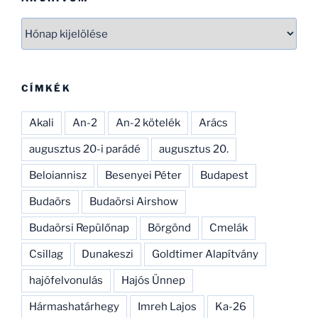
Archívum
CÍMKÉK
Akali
An-2
An-2 kötelék
Arács
augusztus 20-i parádé
augusztus 20.
Beloiannisz
Besenyei Péter
Budapest
Budaörs
Budaörsi Airshow
Budaörsi Repülőnap
Börgönd
Cmelák
Csillag
Dunakeszi
Goldtimer Alapítvány
hajófelvonulás
Hajós Ünnep
Hármashatárhegy
Imreh Lajos
Ka-26