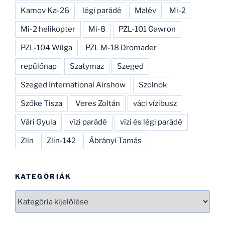
Kamov Ka-26
légi parádé
Malév
Mi-2
Mi-2 helikopter
Mi-8
PZL-101 Gawron
PZL-104 Wilga
PZL M-18 Dromader
repülőnap
Szatymaz
Szeged
Szeged International Airshow
Szolnok
Szőke Tisza
Veres Zoltán
váci vízibusz
Vári Gyula
vízi parádé
vízi és légi parádé
Zlin
Zlin-142
Ábrányi Tamás
KATEGÓRIÁK
Kategóriák