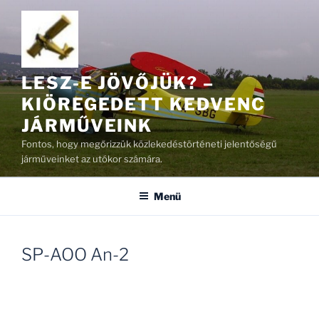
Tartalomhoz
LESZ-E JÖVŐJÜK? –
KIÖREGEDETT KEDVENC
JÁRMŰVEINK
Fontos, hogy megőrizzük közlekedéstörténeti jelentőségű
járműveinket az utókor számára.
Menü
SP-AOO An-2