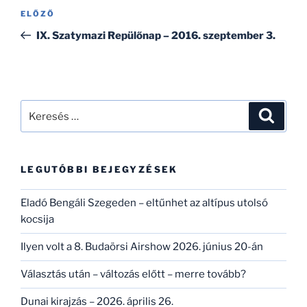
Bejegyzés
Korábbi
ELŐZŐ
navigáció
bejegyzés
IX. Szatymazi Repülőnap – 2016. szeptember 3.
Keresés
Keresé
a
következő
kifejezésre:
LEGUTÓBBI BEJEGYZÉSEK
Eladó Bengáli Szegeden – eltűnhet az altípus utolsó
kocsija
Ilyen volt a 8. Budaörsi Airshow 2026. június 20-án
Választás után – változás előtt – merre tovább?
Dunai kirajzás – 2026. április 26.