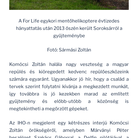
A For Life egykori mentőhelikoptere évtizedes
hányattatás után 2013 őszén került Soroksárról a
gyűjteménybe
Fotó: Sármási Zoltán
Komócsi Zoltán halála nagy veszteség a magyar
repülés és kiöregedett kedvenc repülőeszközeink
számára egyaránt. Ugyanakkor jó hír, hogy a család a
tervek szerint folytatni kívánja a megkezdett munkát,
így továbbra is jó kezekben marad az említett
gyűjtemény és előbb-utóbb a közönség is
megtekintheti a megőrzött gépeket.
Az IHO-n megjelent egy kétrészes interjú Komócsi
Zoltán örökségéről, amelyben Márványi Péter
beszélget Szakács Gáborral, a Delfin pilótájával, a