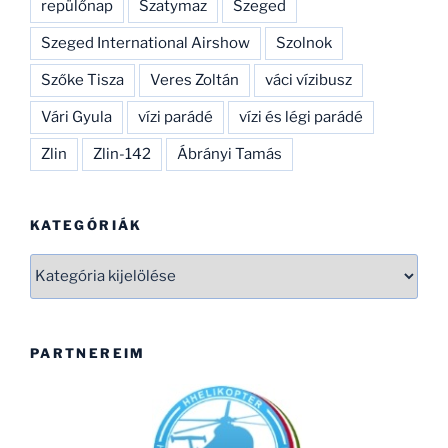
repülőnap
Szatymaz
Szeged
Szeged International Airshow
Szolnok
Szőke Tisza
Veres Zoltán
váci vízibusz
Vári Gyula
vízi parádé
vízi és légi parádé
Zlin
Zlin-142
Ábrányi Tamás
KATEGÓRIÁK
Kategóriák
PARTNEREIM