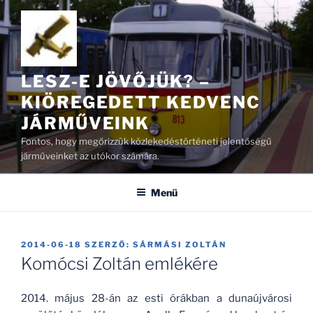
Tartalomhoz
LESZ-E JÖVŐJÜK? –
KIÖREGEDETT KEDVENC
JÁRMŰVEINK
Fontos, hogy megőrizzük közlekedéstörténeti jelentőségű
járműveinket az utókor számára.
Menü
BEKÜLDVE:
2014-06-18
SZERZŐ:
SÁRMÁSI ZOLTÁN
Komócsi Zoltán emlékére
2014. május 28-án az esti órákban a dunaújvárosi