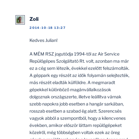
Zoli
2014-10-18 13:27
Kedves Julian!
A MÉM RSZ jogutódja 1994-től az Air Service
Repülőgépes Szolgáltató Rt. volt, azonban ma már
ez a cég sem létezik, évekkel ezelőtt felszámolták.
A géppark egy részét az idők folyamán selejtezték,
más részét eladták külföldre. A megmaradt
gépekkel különböző magánvállalkozások
dolgoznak országszerte, illetve leállítva várnak
szebb napokra jobb esetben a hangár sarkában,
rosszab esetben a szabad ég alatt. Szerencsés
vagyok abból a szempontból, hogy a kilencvenes
években, amikor először láttam repülőgépeket
közelről, még többségben voltak ezek az öreg