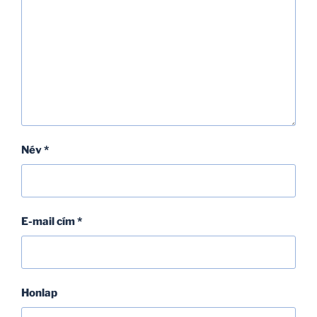
Név
*
E-mail cím
*
Honlap