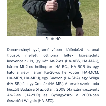
Fotó:
IHO
Dunavarsányi gyűjteményében különböző katonai
típusok mellett otthonra leltek kiöregedett
kedvenceink is, így két An-2-es (HA-ABS, HA-MAG),
három Mi-2-es helikopter (HA-BCJ, HA-BCR és egy
katonai gép), három Ka-26-os helikopter (HA-MCM,
HA-MPN, HA-MPU), egy Gawron (HA-SBA), egy Wilga
(HA-SEJ) és egy Cmelák (HA-MFJ). A tervek szerint oda
készült Budaörsről az ottani, 2008 óta szárnyaszegett
An-2-es (HA-YHB) és Gyöngyösről a 2009-ben
összetört Wilga is (HA-SEO).