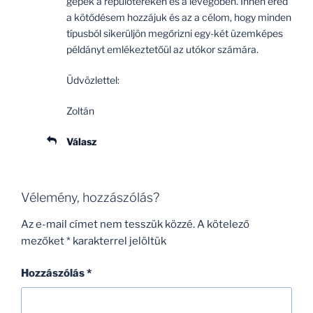
gépek a repülőtereken és a levegőben. Innen ered
a kötődésem hozzájuk és az a célom, hogy minden
típusból sikerüljön megőrizni egy-két üzemképes
példányt emlékeztetőül az utókor számára.
Üdvözlettel:
Zoltán
Válasz
Vélemény, hozzászólás?
Az e-mail címet nem tesszük közzé.
A kötelező
mezőket
*
karakterrel jelöltük
Hozzászólás
*