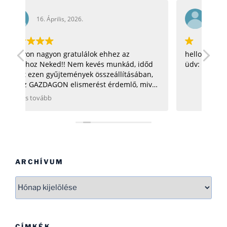
16. Április, 2026.
hello! nagyon jó az oldal! =) csillagosötös:D
Gra
őd
üdv: zoli
n,
vel
se
d.
ARCHÍVUM
Archívum
CÍMKÉK