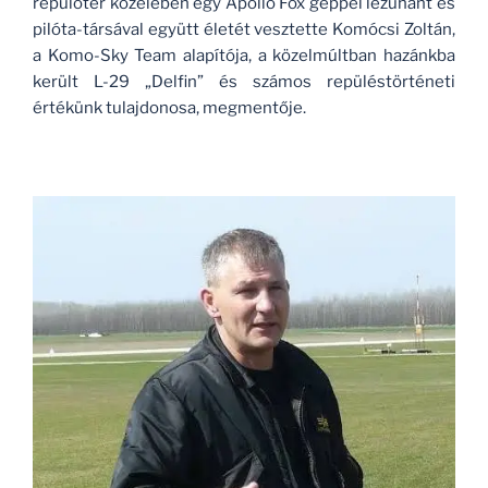
repülőtér közelében egy Apollo Fox géppel lezuhant és
pilóta-társával együtt életét vesztette Komócsi Zoltán,
a Komo-Sky Team alapítója, a közelmúltban hazánkba
került L-29 „Delfin” és számos repüléstörténeti
értékünk tulajdonosa, megmentője.