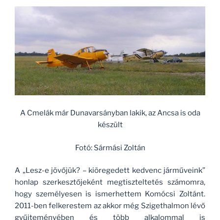
A Cmelák már Dunavarsányban lakik, az Ancsa is oda
készült
Fotó: Sármási Zoltán
A „Lesz-e jövőjük? – kiöregedett kedvenc járműveink”
honlap szerkesztőjeként megtiszteltetés számomra,
hogy személyesen is ismerhettem Komócsi Zoltánt.
2011-ben felkerestem az akkor még Szigethalmon lévő
gyűjteményében és több alkalommal is