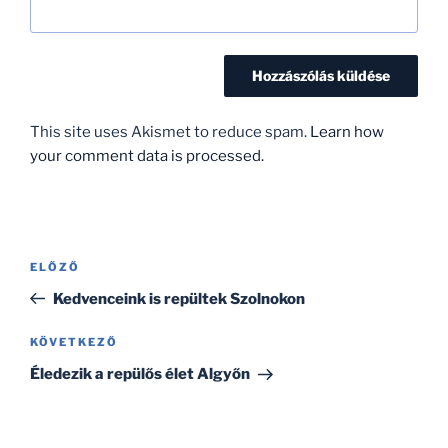
This site uses Akismet to reduce spam.
Learn how
your comment data is processed.
Bejegyzés
Korábbi
ELŐZŐ
navigáció
bejegyzés
Kedvenceink is repültek Szolnokon
Következő
KÖVETKEZŐ
bejegyzés
Éledezik a repülős élet Algyőn