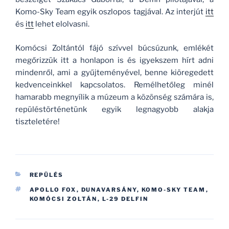
Komo-Sky Team egyik oszlopos tagjával. Az interjút
itt
és
itt
lehet elolvasni.
Komócsi Zoltántól fájó szívvel búcsúzunk, emlékét
megőrizzük itt a honlapon is és igyekszem hírt adni
mindenről, ami a gyűjteményével, benne kiöregedett
kedvenceinkkel kapcsolatos. Remélhetőleg minél
hamarabb megnyílik a múzeum a közönség számára is,
repüléstörténetünk egyik legnagyobb alakja
tiszteletére!
KATEGÓRIÁK
REPÜLÉS
CÍMKÉK
APOLLO FOX
,
DUNAVARSÁNY
,
KOMO-SKY TEAM
,
KOMÓCSI ZOLTÁN
,
L-29 DELFIN