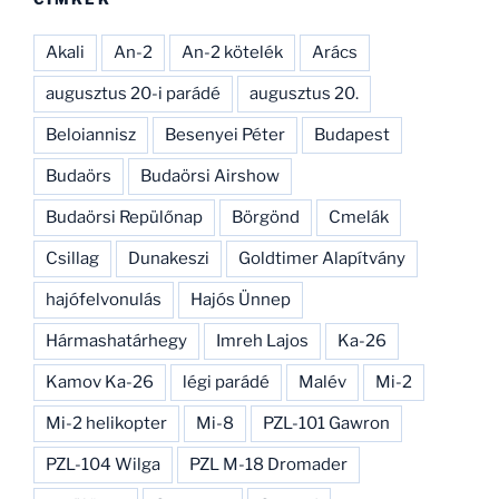
Akali
An-2
An-2 kötelék
Arács
augusztus 20-i parádé
augusztus 20.
Beloiannisz
Besenyei Péter
Budapest
Budaörs
Budaörsi Airshow
Budaörsi Repülőnap
Börgönd
Cmelák
Csillag
Dunakeszi
Goldtimer Alapítvány
hajófelvonulás
Hajós Ünnep
Hármashatárhegy
Imreh Lajos
Ka-26
Kamov Ka-26
légi parádé
Malév
Mi-2
Mi-2 helikopter
Mi-8
PZL-101 Gawron
PZL-104 Wilga
PZL M-18 Dromader