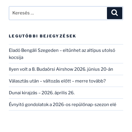
Keresés
Keresé
a
következő
kifejezésre:
LEGUTÓBBI BEJEGYZÉSEK
Eladó Bengáli Szegeden – eltűnhet az altípus utolsó
kocsija
Ilyen volt a 8. Budaörsi Airshow 2026. június 20-án
Választás után – változás előtt – merre tovább?
Dunai kirajzás – 2026. április 26.
Évnyitó gondolatok a 2026-os repülőnap-szezon elé