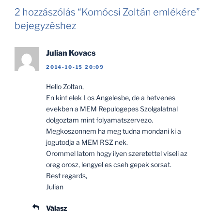
2 hozzászólás “Komócsi Zoltán emlékére”
bejegyzéshez
Julian Kovacs
2014-10-15 20:09
Hello Zoltan,
En kint elek Los Angelesbe, de a hetvenes
evekben a MEM Repulogepes Szolgalatnal
dolgoztam mint folyamatszervezo.
Megkoszonnem ha meg tudna mondani ki a
jogutodja a MEM RSZ nek.
Orommel latom hogy ilyen szeretettel viseli az
oreg orosz, lengyel es cseh gepek sorsat.
Best regards,
Julian
Válasz