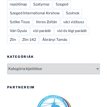
repülőnap
Szatymaz
Szeged
Szeged International Airshow
Szolnok
Szőke Tisza
Veres Zoltán
váci vízibusz
Vári Gyula
vízi parádé
vízi és légi parádé
Zlin
Zlin-142
Ábrányi Tamás
KATEGÓRIÁK
Kategóriák
PARTNEREIM