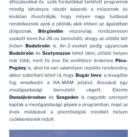
áthúzásokkal és szűk fordulókkal tarkított programok
mindig látványos részét képezik a műsornak és
kiválóan illusztrálják, hogy milyen nagy tudással
rendelkeznek azok a pilóták, akik ebben az ágazatban
dolgoznak.
Börgöndön
viszonylag rendszeresen
szokott lenni Ka-26-os bemutató, ahogy az utóbbi két
évben
Budaörsön
is. An-2-eseket pedig ugyancsak
Budaörsön
és
Szatymazon
lehet látni, utóbbi helyen
már több, mint tíz éve. De említésre érdemes
Pécs-
Pogány
is, ahol ha van valamilyen repülős rendezvény,
akkor számítani lehet rá, hogy
Bogár Imre
a levegőbe
fog emelkedni a HA-MAM jelzésű Ancsával egy
mezőgazdasági bemutató végett. Eleinte
Dunaújvárosban
és
Szegeden
is nagyobb szerepet
kaptak a mezőgazdasági gépek a programban, majd az
évek múlásával a jelentőségük mindkét helyen
csökkenésnek indult.