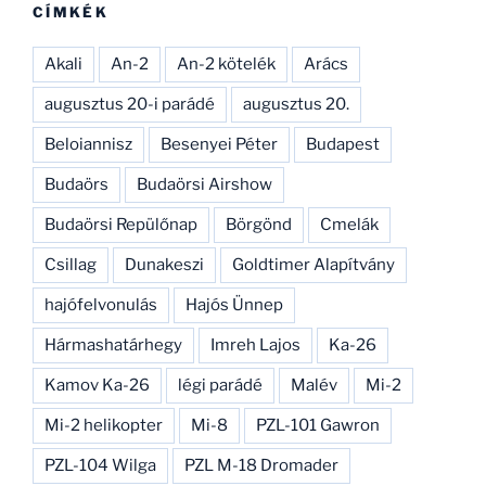
CÍMKÉK
Akali
An-2
An-2 kötelék
Arács
augusztus 20-i parádé
augusztus 20.
Beloiannisz
Besenyei Péter
Budapest
Budaörs
Budaörsi Airshow
Budaörsi Repülőnap
Börgönd
Cmelák
Csillag
Dunakeszi
Goldtimer Alapítvány
hajófelvonulás
Hajós Ünnep
Hármashatárhegy
Imreh Lajos
Ka-26
Kamov Ka-26
légi parádé
Malév
Mi-2
Mi-2 helikopter
Mi-8
PZL-101 Gawron
PZL-104 Wilga
PZL M-18 Dromader