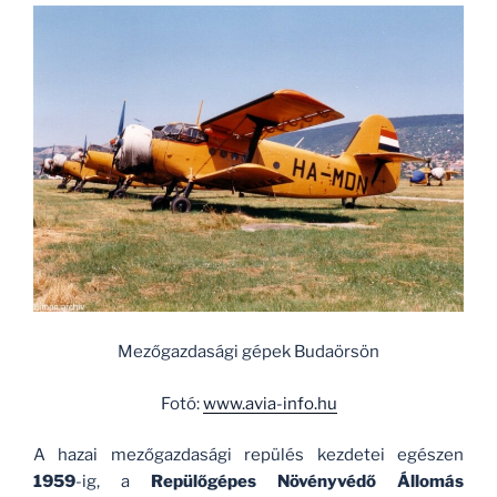
Mezőgazdasági gépek Budaörsön
Fotó:
www.avia-info.hu
A hazai mezőgazdasági repülés kezdetei egészen
1959
-ig, a
Repülőgépes Növényvédő Állomás