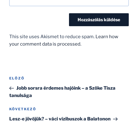
This site uses Akismet to reduce spam.
Learn how
your comment data is processed.
Bejegyzés
Korábbi
ELŐZŐ
navigáció
bejegyzés
Jobb sorsra érdemes hajóink – a Szőke Tisza
tanulsága
Következő
KÖVETKEZŐ
bejegyzés
Lesz-e jövőjük? – váci vízibuszok a Balatonon