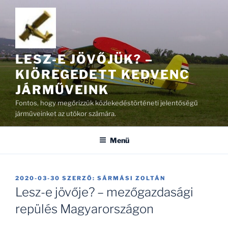
Tartalomhoz
LESZ-E JÖVŐJÜK? –
KIÖREGEDETT KEDVENC
JÁRMŰVEINK
Fontos, hogy megőrizzük közlekedéstörténeti jelentőségű
járműveinket az utókor számára.
Menü
BEKÜLDVE:
2020-03-30
SZERZŐ:
SÁRMÁSI ZOLTÁN
Lesz-e jövője? – mezőgazdasági
repülés Magyarországon