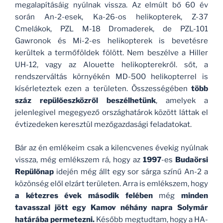
megalapításáig nyúlnak vissza. Az elmúlt bő 60 év
során An-2-esek, Ka-26-os helikopterek, Z-37
Cmelákok, PZL M-18 Dromaderek, de PZL-101
Gawronok és Mi-2-es helikopterek is bevetésre
kerültek a termőföldek fölött. Nem beszélve a Hiller
UH-12, vagy az Alouette helikopterekről. sőt, a
rendszerváltás környékén MD-500 helikopterrel is
kísérleteztek ezen a területen. Összességében
több
száz repülőeszközről beszélhetünk
, amelyek a
jelenlegivel megegyező országhatárok között láttak el
évtizedeken keresztül mezőgazdasági feladatokat.
Bár az én emlékeim csak a kilencvenes évekig nyúlnak
vissza, még emlékszem rá, hogy az
1997
-es
Budaörsi
Repülőnap
idején még állt egy sor sárga színű An-2 a
közönség elől elzárt területen. Arra is emlékszem, hogy
a kétezres évek második felében
még
minden
tavasszal jött egy Kamov néhány napra Solymár
határába permetezni.
Később megtudtam, hogy a HA-