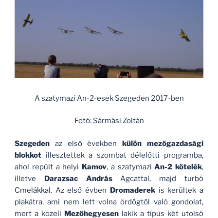
A szatymazi An-2-esek Szegeden 2017-ben
Fotó: Sármási Zoltán
Szegeden
az első években
külön mezőgazdasági
blokkot
illesztettek a szombat délelőtti programba,
ahol repült a helyi
Kamov
, a szatymazi
An-2 kötelék
,
illetve
Darazsac András
Agcattal, majd turbó
Cmelákkal. Az első évben
Dromaderek
is kerültek a
plakátra, ami nem lett volna ördögtől való gondolat,
mert a közeli
Mezőhegyesen
lakik a típus két utolsó