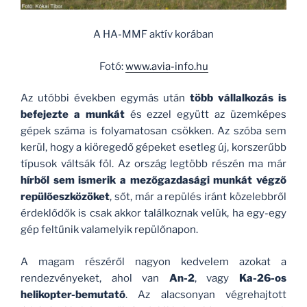
A HA-MMF aktív korában
Fotó:
www.avia-info.hu
Az utóbbi években egymás után
több vállalkozás is
befejezte a munkát
és ezzel együtt az üzemképes
gépek száma is folyamatosan csökken. Az szóba sem
kerül, hogy a kiöregedő gépeket esetleg új, korszerűbb
típusok váltsák föl. Az ország legtöbb részén ma már
hírből sem ismerik a mezőgazdasági munkát végző
repülőeszközöket
, sőt, már a repülés iránt közelebbről
érdeklődők is csak akkor találkoznak velük, ha egy-egy
gép feltűnik valamelyik repülőnapon.
A magam részéről nagyon kedvelem azokat a
rendezvényeket, ahol van
An-2
, vagy
Ka-26-os
helikopter-bemutató
. Az alacsonyan végrehajtott