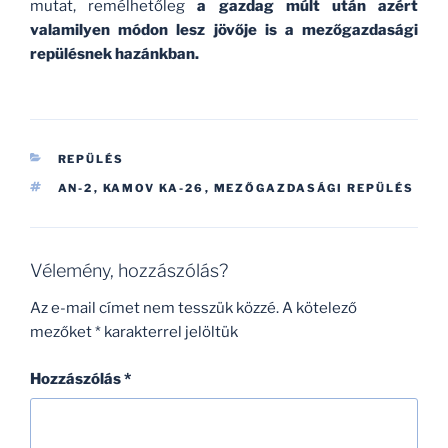
mutat, remélhetőleg
a gazdag múlt után azért
valamilyen módon lesz jövője is a mezőgazdasági
repülésnek hazánkban.
KATEGÓRIÁK
REPÜLÉS
CÍMKÉK
AN-2
,
KAMOV KA-26
,
MEZŐGAZDASÁGI REPÜLÉS
Vélemény, hozzászólás?
Az e-mail címet nem tesszük közzé.
A kötelező
mezőket
*
karakterrel jelöltük
Hozzászólás
*