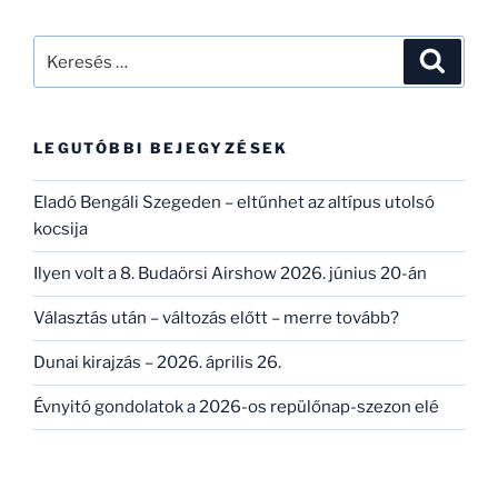
Keresés
Keresé
a
következő
kifejezésre:
LEGUTÓBBI BEJEGYZÉSEK
Eladó Bengáli Szegeden – eltűnhet az altípus utolsó
kocsija
Ilyen volt a 8. Budaörsi Airshow 2026. június 20-án
Választás után – változás előtt – merre tovább?
Dunai kirajzás – 2026. április 26.
Évnyitó gondolatok a 2026-os repülőnap-szezon elé