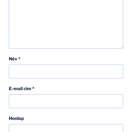
Név
*
E-mail cím
*
Honlap