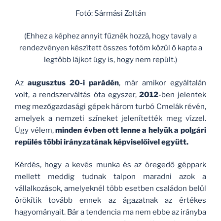
Fotó: Sármási Zoltán
(Ehhez a képhez annyit fűznék hozzá, hogy tavaly a
rendezvényen készített összes fotóm közül ő kapta a
legtöbb lájkot úgy is, hogy nem repült.)
Az
augusztus 20-i parádén
, már amikor egyáltalán
volt, a rendszerváltás óta egyszer,
2012
-ben jelentek
meg mezőgazdasági gépek három turbó Cmelák révén,
amelyek a nemzeti színeket jelenítették meg vízzel.
Úgy vélem,
minden évben ott lenne a helyük a polgári
repülés többi irányzatának képviselőivel együtt.
Kérdés, hogy a kevés munka és az öregedő géppark
mellett meddig tudnak talpon maradni azok a
vállalkozások, amelyeknél több esetben családon belül
örökítik tovább ennek az ágazatnak az értékes
hagyományait. Bár a tendencia ma nem ebbe az irányba