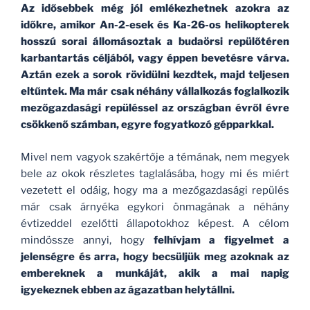
Az idősebbek még jól emlékezhetnek azokra az
időkre, amikor An-2-esek és Ka-26-os helikopterek
hosszú sorai állomásoztak a budaörsi repülőtéren
karbantartás céljából, vagy éppen bevetésre várva.
Aztán ezek a sorok rövidülni kezdtek, majd teljesen
eltűntek. Ma már csak néhány vállalkozás foglalkozik
mezőgazdasági repüléssel az országban évről évre
csökkenő számban, egyre fogyatkozó gépparkkal.
Mivel nem vagyok szakértője a témának, nem megyek
bele az okok részletes taglalásába, hogy mi és miért
vezetett el odáig, hogy ma a mezőgazdasági repülés
már csak árnyéka egykori önmagának a néhány
évtizeddel ezelőtti állapotokhoz képest. A célom
mindössze annyi, hogy
felhívjam a figyelmet a
jelenségre és arra, hogy becsüljük meg azoknak az
embereknek a munkáját, akik a mai napig
igyekeznek ebben az ágazatban helytállni.