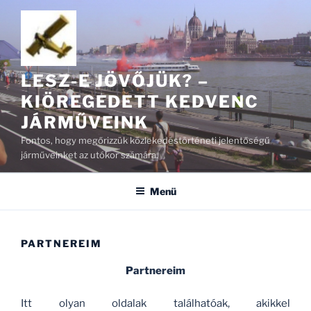
Tartalomhoz
LESZ-E JÖVŐJÜK? –
KIÖREGEDETT KEDVENC
JÁRMŰVEINK
Fontos, hogy megőrizzük közlekedéstörténeti jelentőségű
járműveinket az utókor számára.
Menü
PARTNEREIM
Partnereim
Itt olyan oldalak találhatóak, akikkel