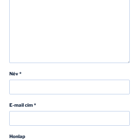
Név
*
E-mail cím
*
Honlap