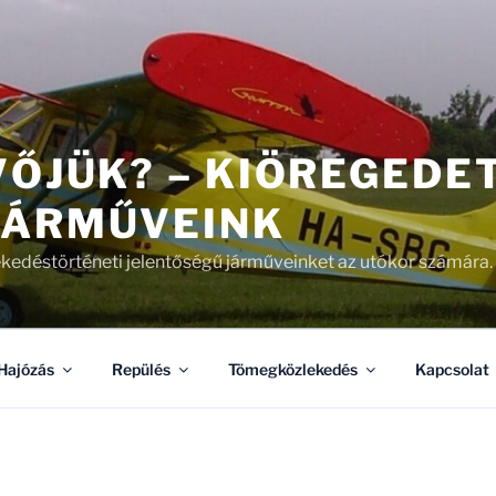
VŐJÜK? – KIÖREGEDE
JÁRMŰVEINK
kedéstörténeti jelentőségű járműveinket az utókor számára.
Hajózás
Repülés
Tömegközlekedés
Kapcsolat