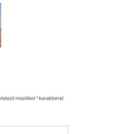
ötelező mezőket
*
karakterrel