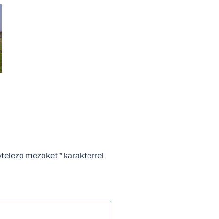
ötelező mezőket
*
karakterrel