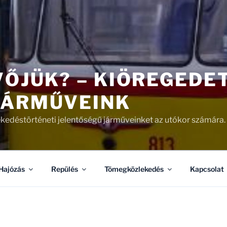
VŐJÜK? – KIÖREGEDE
JÁRMŰVEINK
kedéstörténeti jelentőségű járműveinket az utókor számára.
Hajózás
Repülés
Tömegközlekedés
Kapcsolat