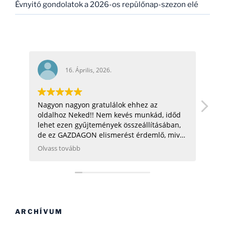
Évnyitó gondolatok a 2026-os repülőnap-szezon elé
16. Április, 2026.
Nagyon nagyon gratulálok ehhez az
hell
oldalhoz Neked!! Nem kevés munkád, időd
üdv:
lehet ezen gyűjtemények összeállításában,
de ez GAZDAGON elismerést érdemlő, mivel
ezen adatok összegyűjtése, rendszerezése
Olvass tovább
még néhány hatóságnak (Pl.: légügy) is
nehezére esne. Ha gondolod, néhány
helikopterrel (MI2) kapcsolatban tudok
Neked segíteni, hogy ezen adatbázist
naprakészebbé tehesd és tökéletesíthesd.
CSAK ÍGY TOVÁBB, SOK SIKERT!
ARCHÍVUM