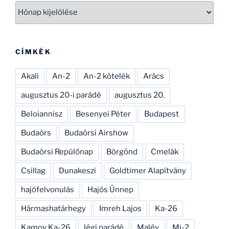
Archívum
CÍMKÉK
Akali
An-2
An-2 kötelék
Arács
augusztus 20-i parádé
augusztus 20.
Beloiannisz
Besenyei Péter
Budapest
Budaörs
Budaörsi Airshow
Budaörsi Repülőnap
Börgönd
Cmelák
Csillag
Dunakeszi
Goldtimer Alapítvány
hajófelvonulás
Hajós Ünnep
Hármashatárhegy
Imreh Lajos
Ka-26
Kamov Ka-26
légi parádé
Malév
Mi-2