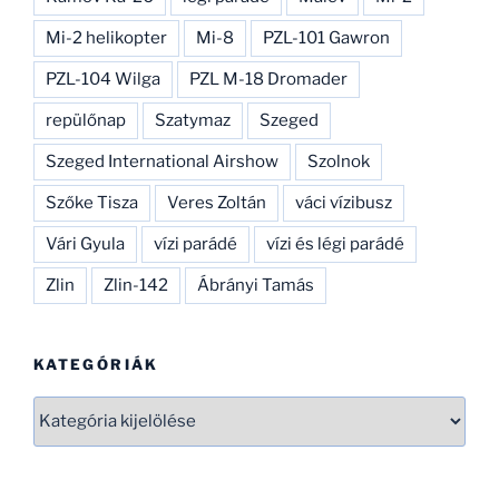
Mi-2 helikopter
Mi-8
PZL-101 Gawron
PZL-104 Wilga
PZL M-18 Dromader
repülőnap
Szatymaz
Szeged
Szeged International Airshow
Szolnok
Szőke Tisza
Veres Zoltán
váci vízibusz
Vári Gyula
vízi parádé
vízi és légi parádé
Zlin
Zlin-142
Ábrányi Tamás
KATEGÓRIÁK
Kategóriák