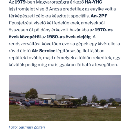
Az
1979
-ben Magyarországra érkező
HA-YHC
lajstromjelet viselő Ancsa eredetileg az egyike volt a
térképészeti célokra készített speciális,
An-2PF
típusjelzést viselő kétfedelűeknek, amelyekből
összesen öt példány érkezett hazánkba az
1970-es
évek közepétől
az
1980-as évek elejéig
. A
rendszerváltást követően ezek a gépek egy kivétellel a
rövid életű
Air Service
légitársaság flottájában
repültek tovább, majd némelyek a földön rekedtek, egy
közülük pedig még ma is gyakran látható a levegőben.
Fotó: Sármási Zoltán