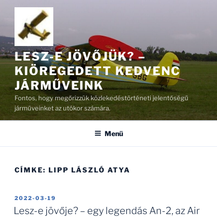
Tartalomhoz
LESZ-E JÖVŐJÜK? –
KIÖREGEDETT KEDVENC
JÁRMŰVEINK
Fontos, hogy megőrizzük közlekedéstörténeti jelentőségű
járműveinket az utókor számára.
Menü
CÍMKE:
LIPP LÁSZLÓ ATYA
BEKÜLDVE:
2022-03-19
Lesz-e jövője? – egy legendás An-2, az Air