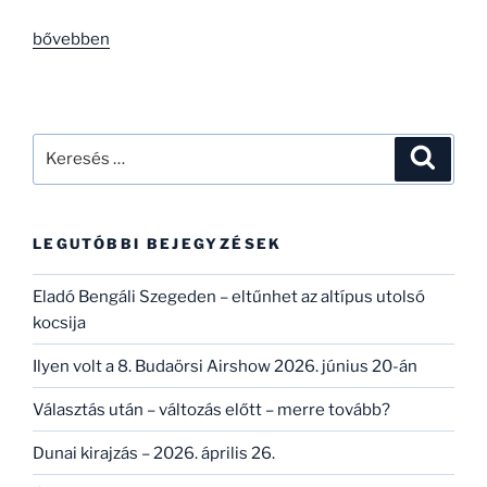
„Lesz-
bővebben
e
jövője?
–
egy
Keresés
Keresé
legendás
a
An-
következő
2,
kifejezésre:
LEGUTÓBBI BEJEGYZÉSEK
az
Air
Eladó Bengáli Szegeden – eltűnhet az altípus utolsó
Church”
kocsija
Ilyen volt a 8. Budaörsi Airshow 2026. június 20-án
Választás után – változás előtt – merre tovább?
Dunai kirajzás – 2026. április 26.