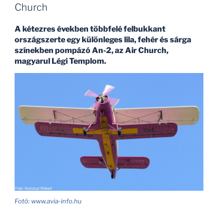
Church
A kétezres években többfelé felbukkant
országszerte egy különleges lila, fehér és sárga
színekben pompázó An-2, az Air Church,
magyarul Légi Templom.
Fotó: www.avia-info.hu