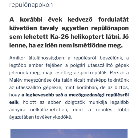
repülőnapokon
A korábbi évek kedvező fordulatát
követően tavaly egyetlen repülőnapon
sem lehetett Ka-26 helikoptert látni. Jó
lenne, ha ez idén nem ismétlődne meg.
Amikor általánosságban a repülésről beszélünk, a
legtöbb ember fejében a polgári utasszállító gépek
jelennek meg, majd esetleg a sportrepülők. Persze a
Malév megszűnése óta talán kicsit másképp tekintünk
az utasszállító gépekre, mint korábban, de az biztos,
hogy
a legkevesebb szó a mezőgazdasági repülésről
esik
, holott az ebben dolgozók munkája legalább
annyira nélkülözhetetlen, mint a repülés többi
ágazatában tevékenykedőké.