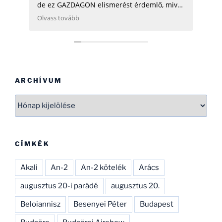
de ez GAZDAGON elismerést érdemlő, mivel
ezen adatok összegyűjtése, rendszerezése
Olvass tovább
még néhány hatóságnak (Pl.: légügy) is
nehezére esne. Ha gondolod, néhány
helikopterrel (MI2) kapcsolatban tudok
Neked segíteni, hogy ezen adatbázist
naprakészebbé tehesd és tökéletesíthesd.
CSAK ÍGY TOVÁBB, SOK SIKERT!
ARCHÍVUM
Archívum
CÍMKÉK
Akali
An-2
An-2 kötelék
Arács
augusztus 20-i parádé
augusztus 20.
Beloiannisz
Besenyei Péter
Budapest