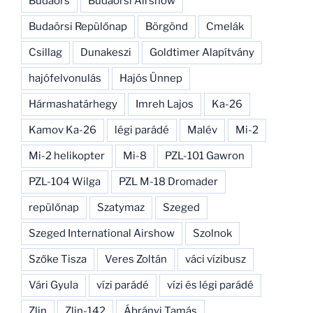
Budaörs
Budaörsi Airshow
Budaörsi Repülőnap
Börgönd
Cmelák
Csillag
Dunakeszi
Goldtimer Alapítvány
hajófelvonulás
Hajós Ünnep
Hármashatárhegy
Imreh Lajos
Ka-26
Kamov Ka-26
légi parádé
Malév
Mi-2
Mi-2 helikopter
Mi-8
PZL-101 Gawron
PZL-104 Wilga
PZL M-18 Dromader
repülőnap
Szatymaz
Szeged
Szeged International Airshow
Szolnok
Szőke Tisza
Veres Zoltán
váci vízibusz
Vári Gyula
vízi parádé
vízi és légi parádé
Zlin
Zlin-142
Ábrányi Tamás