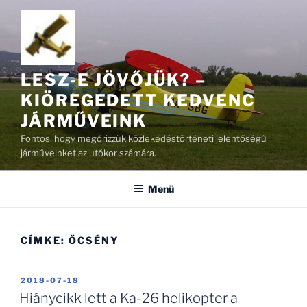
Tartalomhoz
LESZ-E JÖVŐJÜK? –
KIÖREGEDETT KEDVENC
JÁRMŰVEINK
Fontos, hogy megőrizzük közlekedéstörténeti jelentőségű
járműveinket az utókor számára.
Menü
CÍMKE:
ŐCSÉNY
BEKÜLDVE:
2018-07-18
Hiánycikk lett a Ka-26 helikopter a