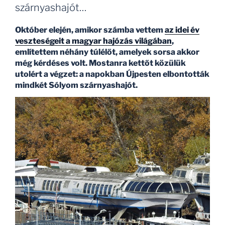
szárnyashajót…
Október elején, amikor számba vettem
az idei év
veszteségeit a magyar hajózás világában
,
említettem néhány túlélőt, amelyek sorsa akkor
még kérdéses volt. Mostanra kettőt közülük
utolért a végzet: a napokban Újpesten elbontották
mindkét Sólyom szárnyashajót.