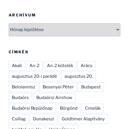
naprakészebbé tehesd és tökéletesíthesd.
CSAK ÍGY TOVÁBB, SOK SIKERT!
ARCHÍVUM
Archívum
CÍMKÉK
Akali
An-2
An-2 kötelék
Arács
augusztus 20-i parádé
augusztus 20.
Beloiannisz
Besenyei Péter
Budapest
Budaörs
Budaörsi Airshow
Budaörsi Repülőnap
Börgönd
Cmelák
Csillag
Dunakeszi
Goldtimer Alapítvány