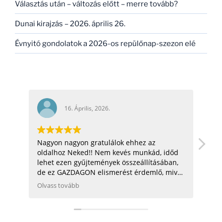
Választás után – változás előtt – merre tovább?
Dunai kirajzás – 2026. április 26.
Évnyitó gondolatok a 2026-os repülőnap-szezon elé
16. Április, 2026.
Nagyon nagyon gratulálok ehhez az
hel
oldalhoz Neked!! Nem kevés munkád, időd
üdv:
lehet ezen gyűjtemények összeállításában,
de ez GAZDAGON elismerést érdemlő, mivel
ezen adatok összegyűjtése, rendszerezése
Olvass tovább
még néhány hatóságnak (Pl.: légügy) is
nehezére esne. Ha gondolod, néhány
helikopterrel (MI2) kapcsolatban tudok
Neked segíteni, hogy ezen adatbázist