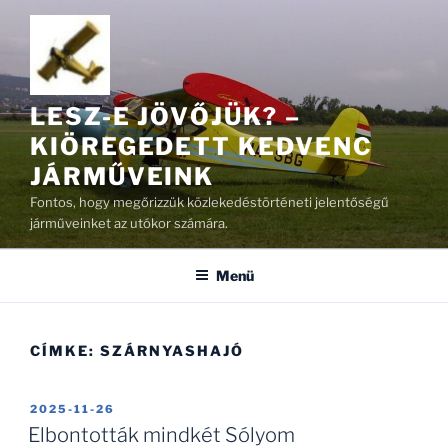
Tartalomhoz
LESZ-E JÖVŐJÜK? –
KIÖREGEDETT KEDVENC
JÁRMŰVEINK
Fontos, hogy megőrizzük közlekedéstörténeti jelentőségű
járműveinket az utókor számára.
Menü
CÍMKE:
SZÁRNYASHAJÓ
BEKÜLDVE:
2025-11-26
Elbontották mindkét Sólyom