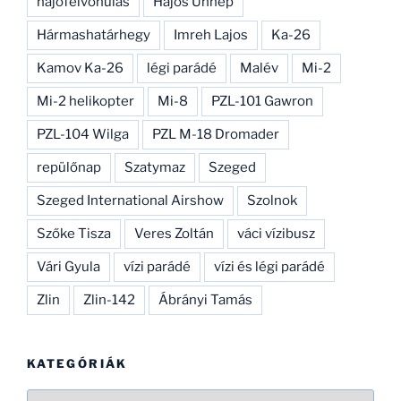
hajófelvonulás
Hajós Ünnep
Hármashatárhegy
Imreh Lajos
Ka-26
Kamov Ka-26
légi parádé
Malév
Mi-2
Mi-2 helikopter
Mi-8
PZL-101 Gawron
PZL-104 Wilga
PZL M-18 Dromader
repülőnap
Szatymaz
Szeged
Szeged International Airshow
Szolnok
Szőke Tisza
Veres Zoltán
váci vízibusz
Vári Gyula
vízi parádé
vízi és légi parádé
Zlin
Zlin-142
Ábrányi Tamás
KATEGÓRIÁK
Kategóriák