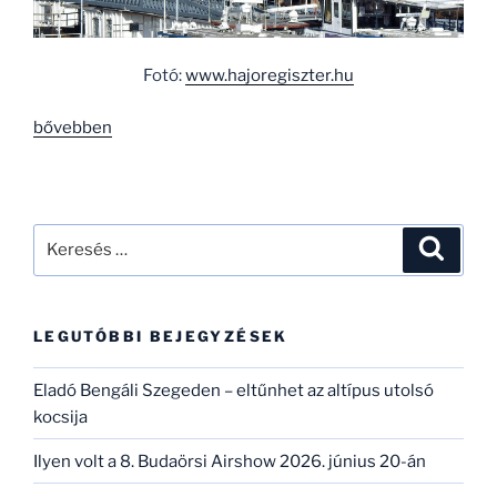
Fotó:
www.hajoregiszter.hu
„Elbontották
bővebben
mindkét
Sólyom
szárnyashajót…”
Keresés
Keresé
a
következő
kifejezésre:
LEGUTÓBBI BEJEGYZÉSEK
Eladó Bengáli Szegeden – eltűnhet az altípus utolsó
kocsija
Ilyen volt a 8. Budaörsi Airshow 2026. június 20-án