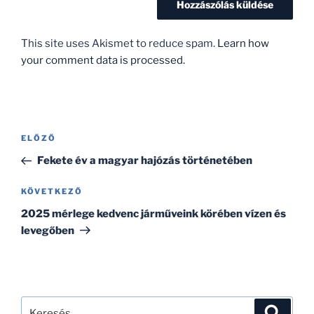
This site uses Akismet to reduce spam.
Learn how
your comment data is processed.
Bejegyzés
Korábbi
ELŐZŐ
navigáció
bejegyzés
Fekete év a magyar hajózás történetében
Következő
KÖVETKEZŐ
bejegyzés
2025 mérlege kedvenc járműveink körében vízen és
levegőben
Keresés
Keresé