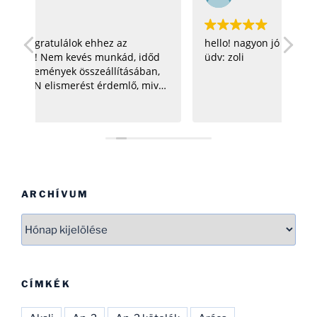
hello! nagyon jó az oldal! =) csillagosötös:D
Gra
őd
üdv: zoli
n,
vel
se
d.
ARCHÍVUM
Archívum
CÍMKÉK