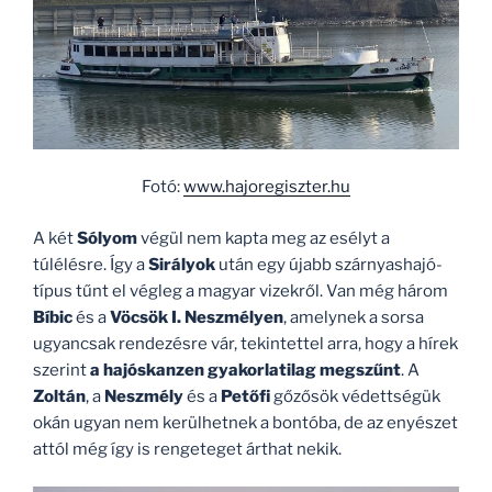
Fotó:
www.hajoregiszter.hu
A két
Sólyom
végül nem kapta meg az esélyt a
túlélésre. Így a
Sirályok
után egy újabb szárnyashajó-
típus tűnt el végleg a magyar vizekről. Van még három
Bíbic
és a
Vöcsök I. Neszmélyen
, amelynek a sorsa
ugyancsak rendezésre vár, tekintettel arra, hogy a hírek
szerint
a hajóskanzen gyakorlatilag megszűnt
. A
Zoltán
, a
Neszmély
és a
Petőfi
gőzősök védettségük
okán ugyan nem kerülhetnek a bontóba, de az enyészet
attól még így is rengeteget árthat nekik.