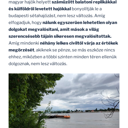
magyar hajók helyett
száműzött balatoni replikákkal
és külföldről levetett hajókkal
bonyolítják le a
budapesti sétahajózást, nem lesz változás. Amíg
elfogadjuk, hogy
nálunk egyszerűen lehetetlen olyan
dolgokat megvalósítani, amit mások a világ
szerencsésebb tájain sikeresen megvalósítottak.
Amíg mindenki
néhány lelkes civiltől várja az értékek
megőrzését
, akiknek se pénze, se más eszköze nincs
ehhez, miközben a többi szinten minden téren ellenük
dolgoznak, nem lesz változás.