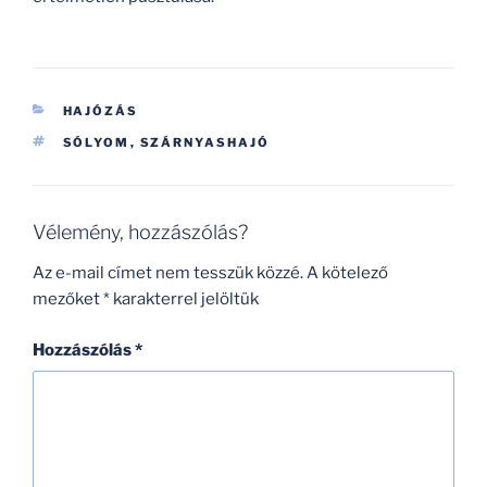
KATEGÓRIÁK
HAJÓZÁS
CÍMKÉK
SÓLYOM
,
SZÁRNYASHAJÓ
Vélemény, hozzászólás?
Az e-mail címet nem tesszük közzé.
A kötelező
mezőket
*
karakterrel jelöltük
Hozzászólás
*