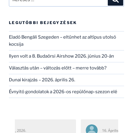
a
következő
kifejezésre:
LEGUTÓBBI BEJEGYZÉSEK
Eladó Bengáli Szegeden – eltűnhet az altípus utolsó
kocsija
Ilyen volt a 8. Budaörsi Airshow 2026. június 20-án
Választás után – változás előtt – merre tovább?
Dunai kirajzás – 2026. április 26.
Évnyitó gondolatok a 2026-os repülőnap-szezon elé
16. Április, 2026.