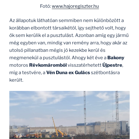
Fotó:
www.hajoregiszter.hu
Az állapotuk láthatóan semmiben nem különbözött a
korábban elbontott társaikétól, így sejthető volt, hogy
ők sem kerülik el a pusztulást. Azonban amíg egy jármű
még egyben van, mindig van remény arra, hogy akár az
utolsó pillanatban mégis jó kezekbe kerül és
megmenekül a pusztulástól. Ahogy két éve a
Bakony
motoros
Révkomáromból
visszatérhetett
Újpestre
,
míg a testvére, a
Vén Duna ex Gulács
szétbontásra
került.