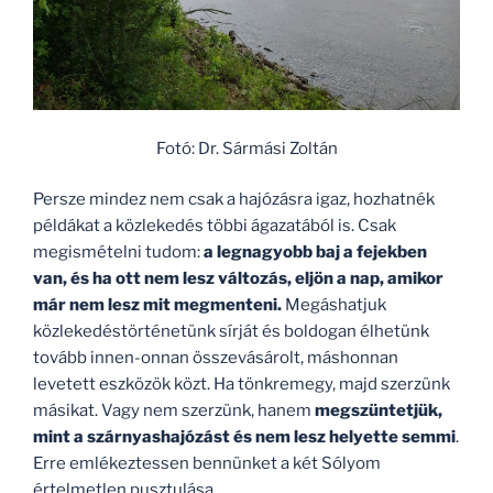
Fotó: Dr. Sármási Zoltán
Persze mindez nem csak a hajózásra igaz, hozhatnék
példákat a közlekedés többi ágazatából is. Csak
megismételni tudom:
a legnagyobb baj a fejekben
van, és ha ott nem lesz változás, eljön a nap, amikor
már nem lesz mit megmenteni.
Megáshatjuk
közlekedéstörténetünk sírját és boldogan élhetünk
tovább innen-onnan összevásárolt, máshonnan
levetett eszközök közt. Ha tönkremegy, majd szerzünk
másikat. Vagy nem szerzünk, hanem
megszüntetjük,
mint a szárnyashajózást és nem lesz helyette semmi
.
Erre emlékeztessen bennünket a két Sólyom
értelmetlen pusztulása.