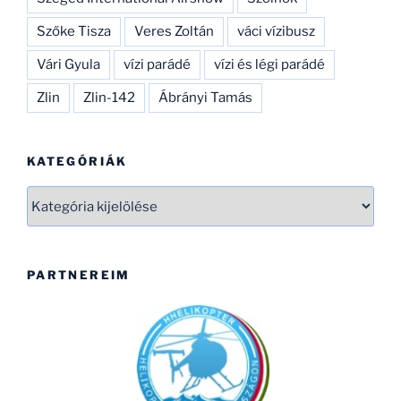
Szőke Tisza
Veres Zoltán
váci vízibusz
Vári Gyula
vízi parádé
vízi és légi parádé
Zlin
Zlin-142
Ábrányi Tamás
KATEGÓRIÁK
Kategóriák
PARTNEREIM