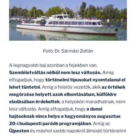
Fotó: Dr. Sármási Zoltán
A legnagyobb baj azonban a fejekben van.
Szemléletváltás nélkül nem lesz változás.
Amíg
elfogadjuk, hogy
történelmi típusokat nyomtalanul el
lehet tüntetni
. Amíg a felelős vezetők, akik
az értékek
megőrzése helyett azok elbontásában, külföldre
eladásában érdekeltek
, a helyükön maradhatnak, nem
lesz változás. Amíg elfogadjuk, hogy
a dunai
hajósoknak nincs helye a hagyományos augusztus
20-i budapesti parádé programjában
. Amíg az
Újpesten
és máshol szebb napokról álmodó történelmi