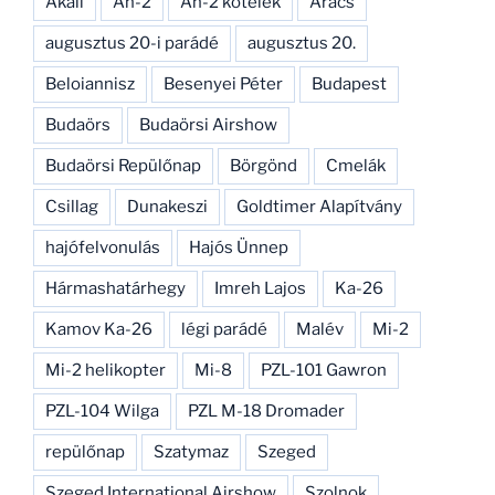
Akali
An-2
An-2 kötelék
Arács
augusztus 20-i parádé
augusztus 20.
Beloiannisz
Besenyei Péter
Budapest
Budaörs
Budaörsi Airshow
Budaörsi Repülőnap
Börgönd
Cmelák
Csillag
Dunakeszi
Goldtimer Alapítvány
hajófelvonulás
Hajós Ünnep
Hármashatárhegy
Imreh Lajos
Ka-26
Kamov Ka-26
légi parádé
Malév
Mi-2
Mi-2 helikopter
Mi-8
PZL-101 Gawron
PZL-104 Wilga
PZL M-18 Dromader
repülőnap
Szatymaz
Szeged
Szeged International Airshow
Szolnok