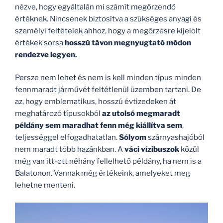
nézve, hogy egyáltalán mi számít megőrzendő
értéknek. Nincsenek biztosítva a szükséges anyagi és
személyi feltételek ahhoz, hogy a megőrzésre kijelölt
értékek sorsa
hosszú távon megnyugtató módon
rendezve legyen.
Persze nem lehet és nem is kell minden típus minden
fennmaradt járművét feltétlenül üzemben tartani. De
az, hogy emblematikus, hosszú évtizedeken át
meghatározó típusokból
az utolsó megmaradt
példány sem maradhat fenn még kiállítva sem
,
teljességgel elfogadhatatlan.
Sólyom
szárnyashajóból
nem maradt több hazánkban. A
váci vízibuszok
közül
még van itt-ott néhány fellelhető példány, ha nem is a
Balatonon. Vannak még értékeink, amelyeket meg
lehetne menteni.