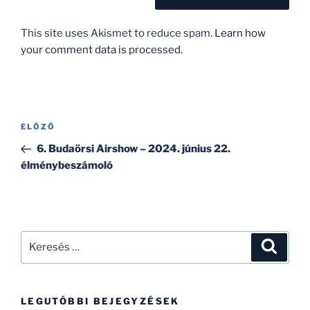
This site uses Akismet to reduce spam.
Learn how
your comment data is processed.
Bejegyzés
Korábbi
ELŐZŐ
navigáció
bejegyzés
6. Budaörsi Airshow – 2024. június 22.
élménybeszámoló
Keresés
Keresé
a
következő
kifejezésre:
LEGUTÓBBI BEJEGYZÉSEK