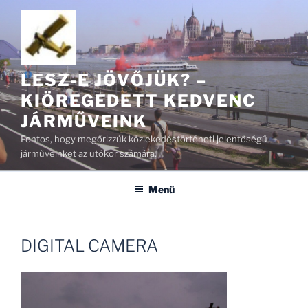
Tartalomhoz
LESZ-E JÖVŐJÜK? –
KIÖREGEDETT KEDVENC
JÁRMŰVEINK
Fontos, hogy megőrizzük közlekedéstörténeti jelentőségű
járműveinket az utókor számára.
Menü
DIGITAL CAMERA