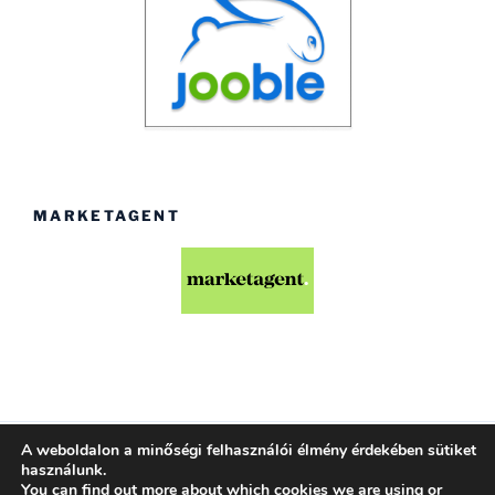
MARKETAGENT
A weboldalon a minőségi felhasználói élmény érdekében sütiket
Köszönjük WordPress!
használunk.
You can find out more about which cookies we are using or