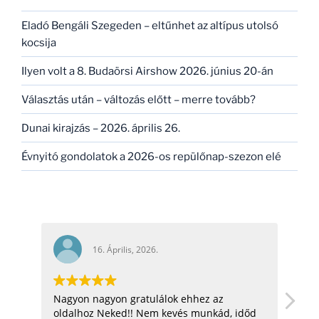
Eladó Bengáli Szegeden – eltűnhet az altípus utolsó
kocsija
Ilyen volt a 8. Budaörsi Airshow 2026. június 20-án
Választás után – változás előtt – merre tovább?
Dunai kirajzás – 2026. április 26.
Évnyitó gondolatok a 2026-os repülőnap-szezon elé
16. Április, 2026.
Nagyon nagyon gratulálok ehhez az
hell
oldalhoz Neked!! Nem kevés munkád, időd
üdv: