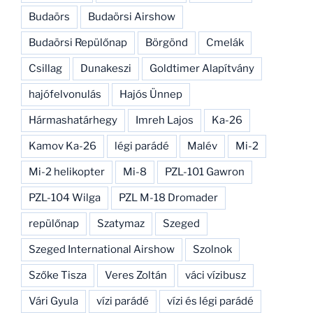
Budaörs
Budaörsi Airshow
Budaörsi Repülőnap
Börgönd
Cmelák
Csillag
Dunakeszi
Goldtimer Alapítvány
hajófelvonulás
Hajós Ünnep
Hármashatárhegy
Imreh Lajos
Ka-26
Kamov Ka-26
légi parádé
Malév
Mi-2
Mi-2 helikopter
Mi-8
PZL-101 Gawron
PZL-104 Wilga
PZL M-18 Dromader
repülőnap
Szatymaz
Szeged
Szeged International Airshow
Szolnok
Szőke Tisza
Veres Zoltán
váci vízibusz
Vári Gyula
vízi parádé
vízi és légi parádé