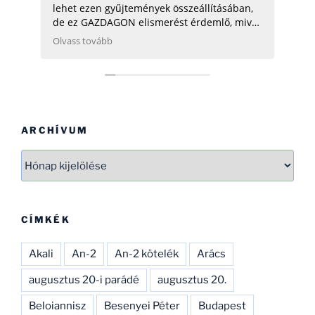
lehet ezen gyűjtemények összeállításában,
de ez GAZDAGON elismerést érdemlő, mivel
ezen adatok összegyűjtése, rendszerezése
Olvass tovább
még néhány hatóságnak (Pl.: légügy) is
nehezére esne. Ha gondolod, néhány
helikopterrel (MI2) kapcsolatban tudok
Neked segíteni, hogy ezen adatbázist
naprakészebbé tehesd és tökéletesíthesd.
CSAK ÍGY TOVÁBB, SOK SIKERT!
ARCHÍVUM
Archívum
CÍMKÉK
Akali
An-2
An-2 kötelék
Arács
augusztus 20-i parádé
augusztus 20.
Beloiannisz
Besenyei Péter
Budapest