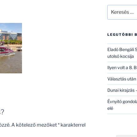
Keresés
a
következő
kifejezésre:
LEGUTÓBBI 
Eladó Bengáli S
utolsó kocsija
Ilyen volt a 8.
Választás után 
Dunai kirajzás –
Évnyitó gondol
elé
s?
özzé.
A kötelező mezőket
*
karakterrel