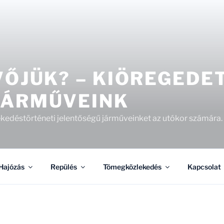
VŐJÜK? – KIÖREGEDE
JÁRMŰVEINK
kedéstörténeti jelentőségű járműveinket az utókor számára.
Hajózás
Repülés
Tömegközlekedés
Kapcsolat