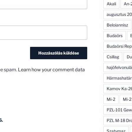
Akali
An-
augusztus 20
Beloiannisz
Budaörs
Budaörsi Rep
Csillag
Du
hajófelvonulá
uce spam.
Learn how your comment data
Hármashatár
Kamov Ka-2
Mi-2
Mi-2
PZL-101 Gaw
6.
PZL M-18 Dr
Szatymaz