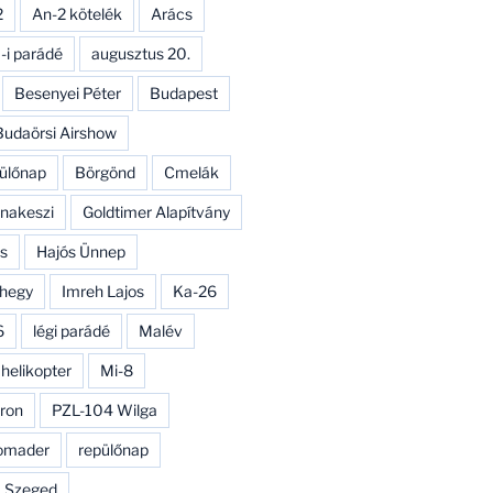
2
An-2 kötelék
Arács
-i parádé
augusztus 20.
Besenyei Péter
Budapest
Budaörsi Airshow
ülőnap
Börgönd
Cmelák
nakeszi
Goldtimer Alapítvány
s
Hajós Ünnep
hegy
Imreh Lajos
Ka-26
6
légi parádé
Malév
 helikopter
Mi-8
ron
PZL-104 Wilga
omader
repülőnap
Szeged