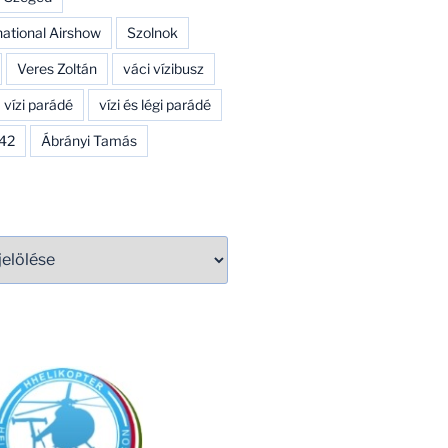
national Airshow
Szolnok
Veres Zoltán
váci vízibusz
vízi parádé
vízi és légi parádé
142
Ábrányi Tamás