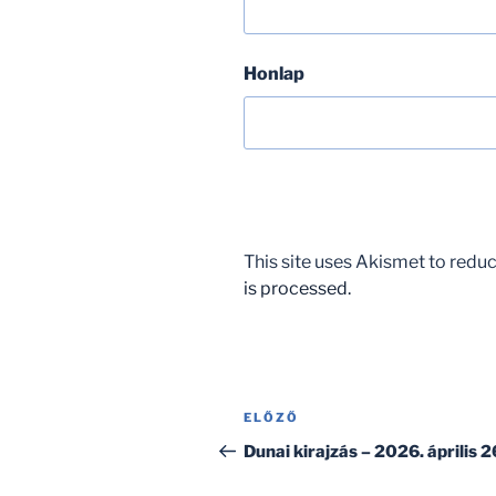
Honlap
This site uses Akismet to red
is processed.
Bejegyzés
Korábbi
ELŐZŐ
navigáció
bejegyzés
Dunai kirajzás – 2026. április 2