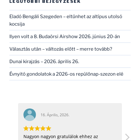
LEGUTÓBBI BEJEGYZÉSEK
Eladó Bengáli Szegeden – eltűnhet az altípus utolsó
kocsija
Ilyen volt a 8. Budaörsi Airshow 2026. június 20-án
Választás után – változás előtt – merre tovább?
Dunai kirajzás – 2026. április 26.
Évnyitó gondolatok a 2026-os repülőnap-szezon elé
16. Április, 2026.
Nagyon nagyon gratulálok ehhez az
hel