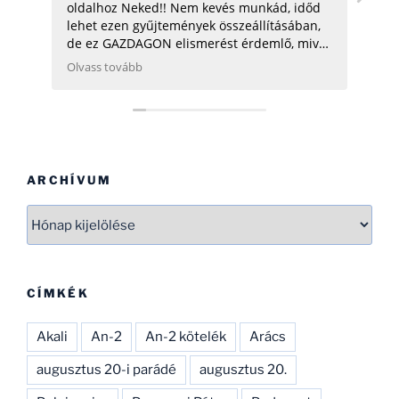
oldalhoz Neked!! Nem kevés munkád, időd
üdv:
lehet ezen gyűjtemények összeállításában,
de ez GAZDAGON elismerést érdemlő, mivel
ezen adatok összegyűjtése, rendszerezése
Olvass tovább
még néhány hatóságnak (Pl.: légügy) is
nehezére esne. Ha gondolod, néhány
helikopterrel (MI2) kapcsolatban tudok
Neked segíteni, hogy ezen adatbázist
naprakészebbé tehesd és tökéletesíthesd.
CSAK ÍGY TOVÁBB, SOK SIKERT!
ARCHÍVUM
Archívum
CÍMKÉK
Akali
An-2
An-2 kötelék
Arács
augusztus 20-i parádé
augusztus 20.