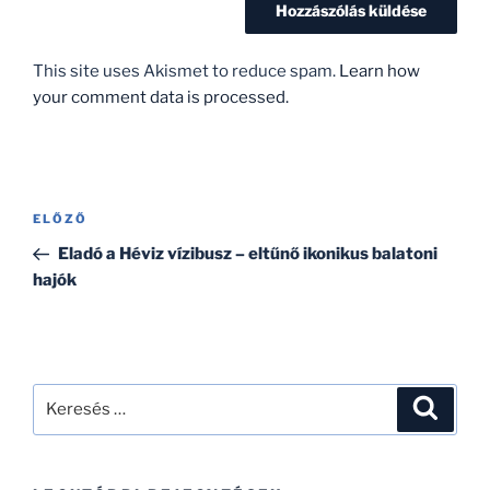
This site uses Akismet to reduce spam.
Learn how
your comment data is processed.
Bejegyzés
Korábbi
ELŐZŐ
navigáció
bejegyzés
Eladó a Héviz vízibusz – eltűnő ikonikus balatoni
hajók
Keresés
Keresé
a
következő
kifejezésre: