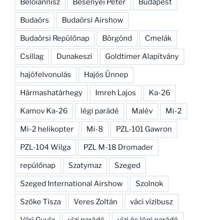
Beloiannisz
Besenyei Péter
Budapest
Budaörs
Budaörsi Airshow
Budaörsi Repülőnap
Börgönd
Cmelák
Csillag
Dunakeszi
Goldtimer Alapítvány
hajófelvonulás
Hajós Ünnep
Hármashatárhegy
Imreh Lajos
Ka-26
Kamov Ka-26
légi parádé
Malév
Mi-2
Mi-2 helikopter
Mi-8
PZL-101 Gawron
PZL-104 Wilga
PZL M-18 Dromader
repülőnap
Szatymaz
Szeged
Szeged International Airshow
Szolnok
Szőke Tisza
Veres Zoltán
váci vízibusz
Vári Gyula
vízi parádé
vízi és légi parádé