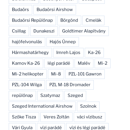
Budaörs
Budaörsi Airshow
Budaörsi Repülőnap
Börgönd
Cmelák
Csillag
Dunakeszi
Goldtimer Alapítvány
hajófelvonulás
Hajós Ünnep
Hármashatárhegy
Imreh Lajos
Ka-26
Kamov Ka-26
légi parádé
Malév
Mi-2
Mi-2 helikopter
Mi-8
PZL-101 Gawron
PZL-104 Wilga
PZL M-18 Dromader
repülőnap
Szatymaz
Szeged
Szeged International Airshow
Szolnok
Szőke Tisza
Veres Zoltán
váci vízibusz
Vári Gyula
vízi parádé
vízi és légi parádé