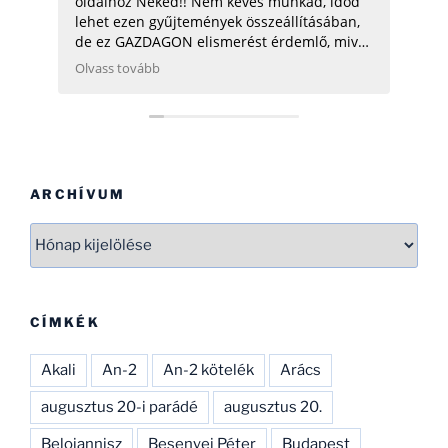
oldalhoz Neked!! Nem kevés munkád, időd
üdv:
lehet ezen gyűjtemények összeállításában,
de ez GAZDAGON elismerést érdemlő, mivel
ezen adatok összegyűjtése, rendszerezése
Olvass tovább
még néhány hatóságnak (Pl.: légügy) is
nehezére esne. Ha gondolod, néhány
helikopterrel (MI2) kapcsolatban tudok
Neked segíteni, hogy ezen adatbázist
naprakészebbé tehesd és tökéletesíthesd.
CSAK ÍGY TOVÁBB, SOK SIKERT!
ARCHÍVUM
Archívum
CÍMKÉK
Akali
An-2
An-2 kötelék
Arács
augusztus 20-i parádé
augusztus 20.
Beloiannisz
Besenyei Péter
Budapest