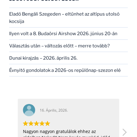
Eladó Bengáli Szegeden – eltűnhet az altípus utolsó
kocsija
Ilyen volt a 8. Budaörsi Airshow 2026. június 20-án
Választás után – változás előtt – merre tovább?
Dunai kirajzás – 2026. április 26.
Évnyitó gondolatok a 2026-os repülőnap-szezon elé
16. Április, 2026.
Nagyon nagyon gratulálok ehhez az
hel