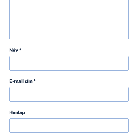
Név
*
E-mail cím
*
Honlap