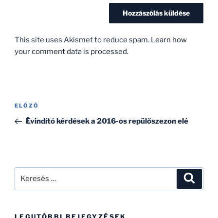
This site uses Akismet to reduce spam.
Learn how
your comment data is processed.
Bejegyzés
Korábbi
ELŐZŐ
navigáció
bejegyzés
Évindító kérdések a 2016-os repülőszezon elé
Keresés
Keresé
a
következő
kifejezésre:
LEGUTÓBBI BEJEGYZÉSEK