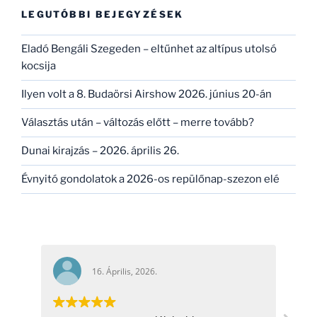
kifejezésre:
LEGUTÓBBI BEJEGYZÉSEK
Eladó Bengáli Szegeden – eltűnhet az altípus utolsó
kocsija
Ilyen volt a 8. Budaörsi Airshow 2026. június 20-án
Választás után – változás előtt – merre tovább?
Dunai kirajzás – 2026. április 26.
Évnyitó gondolatok a 2026-os repülőnap-szezon elé
16. Április, 2026.