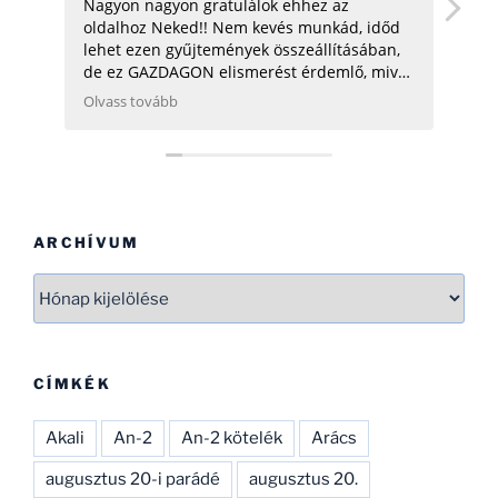
Nagyon nagyon gratulálok ehhez az
hel
oldalhoz Neked!! Nem kevés munkád, időd
üdv:
lehet ezen gyűjtemények összeállításában,
de ez GAZDAGON elismerést érdemlő, mivel
ezen adatok összegyűjtése, rendszerezése
Olvass tovább
még néhány hatóságnak (Pl.: légügy) is
nehezére esne. Ha gondolod, néhány
helikopterrel (MI2) kapcsolatban tudok
Neked segíteni, hogy ezen adatbázist
naprakészebbé tehesd és tökéletesíthesd.
CSAK ÍGY TOVÁBB, SOK SIKERT!
ARCHÍVUM
Archívum
CÍMKÉK
Akali
An-2
An-2 kötelék
Arács
augusztus 20-i parádé
augusztus 20.