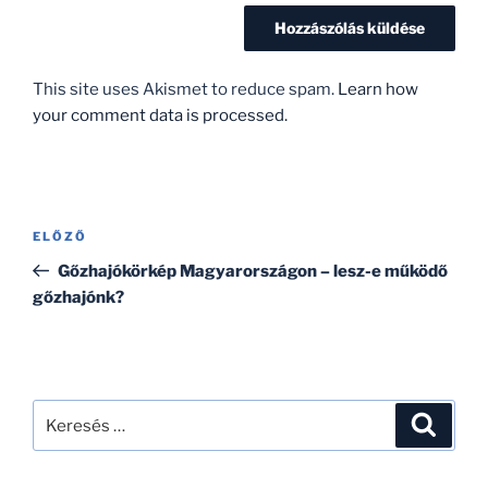
This site uses Akismet to reduce spam.
Learn how
your comment data is processed.
Bejegyzés
Korábbi
ELŐZŐ
navigáció
bejegyzés
Gőzhajókörkép Magyarországon – lesz-e működő
gőzhajónk?
Keresés
Keresé
a
következő