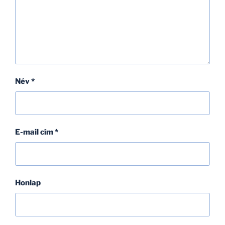
Név
*
E-mail cím
*
Honlap