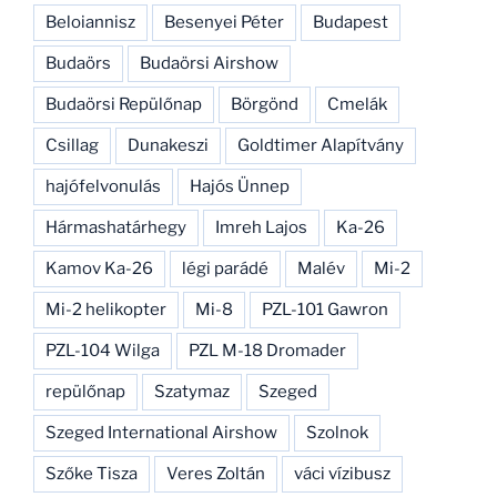
Beloiannisz
Besenyei Péter
Budapest
Budaörs
Budaörsi Airshow
Budaörsi Repülőnap
Börgönd
Cmelák
Csillag
Dunakeszi
Goldtimer Alapítvány
hajófelvonulás
Hajós Ünnep
Hármashatárhegy
Imreh Lajos
Ka-26
Kamov Ka-26
légi parádé
Malév
Mi-2
Mi-2 helikopter
Mi-8
PZL-101 Gawron
PZL-104 Wilga
PZL M-18 Dromader
repülőnap
Szatymaz
Szeged
Szeged International Airshow
Szolnok
Szőke Tisza
Veres Zoltán
váci vízibusz