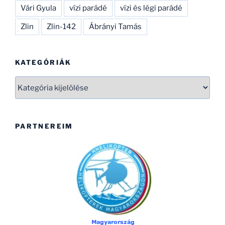
Vári Gyula
vízi parádé
vízi és légi parádé
Zlin
Zlin-142
Ábrányi Tamás
KATEGÓRIÁK
Kategóriák
PARTNEREIM