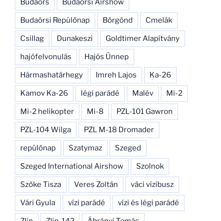
Budaörs
Budaörsi Airshow
Budaörsi Repülőnap
Börgönd
Cmelák
Csillag
Dunakeszi
Goldtimer Alapítvány
hajófelvonulás
Hajós Ünnep
Hármashatárhegy
Imreh Lajos
Ka-26
Kamov Ka-26
légi parádé
Malév
Mi-2
Mi-2 helikopter
Mi-8
PZL-101 Gawron
PZL-104 Wilga
PZL M-18 Dromader
repülőnap
Szatymaz
Szeged
Szeged International Airshow
Szolnok
Szőke Tisza
Veres Zoltán
váci vízibusz
Vári Gyula
vízi parádé
vízi és légi parádé