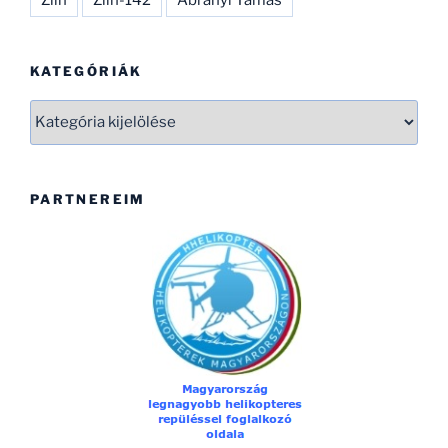
Zlin
Zlin-142
Ábrányi Tamás
KATEGÓRIÁK
Kategóriák
PARTNEREIM