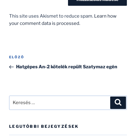
This site uses Akismet to reduce spam.
Learn how
your comment data is processed.
Bejegyzés
Korábbi
ELŐZŐ
navigáció
bejegyzés
Hatgépes An-2 kötelék repült Szatymaz egén
Keresés
Keresé
a
következő
kifejezésre:
LEGUTÓBBI BEJEGYZÉSEK