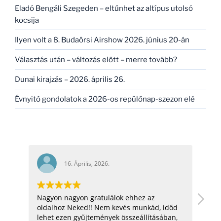
Eladó Bengáli Szegeden – eltűnhet az altípus utolsó
kocsija
Ilyen volt a 8. Budaörsi Airshow 2026. június 20-án
Választás után – változás előtt – merre tovább?
Dunai kirajzás – 2026. április 26.
Évnyitó gondolatok a 2026-os repülőnap-szezon elé
16. Április, 2026.
Nagyon nagyon gratulálok ehhez az
hel
oldalhoz Neked!! Nem kevés munkád, időd
üdv:
lehet ezen gyűjtemények összeállításában,