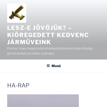
Tartalomhoz
LESZ-E JÖVŐJÜK? –
KIÖREGEDETT KEDVENC
JÁRMŰVEINK
Fontos, hogy megőrizzük közlekedéstörténeti jelentőségű
járműveinket az utókor számára.
Menü
HA-RAP