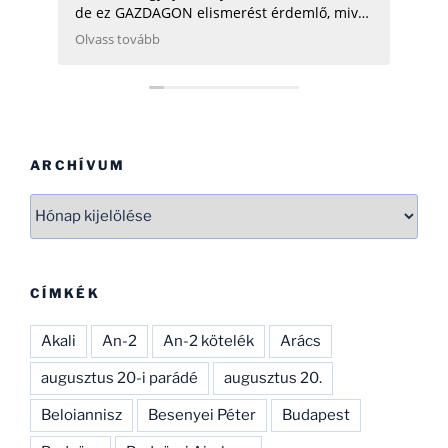
de ez GAZDAGON elismerést érdemlő, mivel
ezen adatok összegyűjtése, rendszerezése
Olvass tovább
még néhány hatóságnak (Pl.: légügy) is
nehezére esne. Ha gondolod, néhány
helikopterrel (MI2) kapcsolatban tudok
Neked segíteni, hogy ezen adatbázist
naprakészebbé tehesd és tökéletesíthesd.
CSAK ÍGY TOVÁBB, SOK SIKERT!
ARCHÍVUM
Archívum
CÍMKÉK
Akali
An-2
An-2 kötelék
Arács
augusztus 20-i parádé
augusztus 20.
Beloiannisz
Besenyei Péter
Budapest