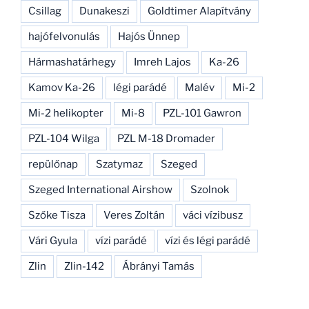
Csillag
Dunakeszi
Goldtimer Alapítvány
hajófelvonulás
Hajós Ünnep
Hármashatárhegy
Imreh Lajos
Ka-26
Kamov Ka-26
légi parádé
Malév
Mi-2
Mi-2 helikopter
Mi-8
PZL-101 Gawron
PZL-104 Wilga
PZL M-18 Dromader
repülőnap
Szatymaz
Szeged
Szeged International Airshow
Szolnok
Szőke Tisza
Veres Zoltán
váci vízibusz
Vári Gyula
vízi parádé
vízi és légi parádé
Zlin
Zlin-142
Ábrányi Tamás