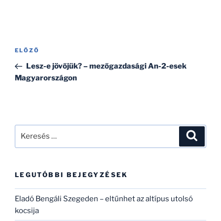
Bejegyzés
Korábbi
ELŐZŐ
navigáció
bejegyzés
Lesz-e jövőjük? – mezőgazdasági An-2-esek
Magyarországon
Keresés
Keresé
a
következő
kifejezésre:
LEGUTÓBBI BEJEGYZÉSEK
Eladó Bengáli Szegeden – eltűnhet az altípus utolsó
kocsija