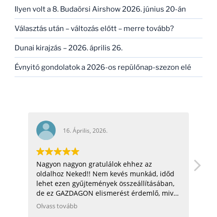
Ilyen volt a 8. Budaörsi Airshow 2026. június 20-án
Választás után – változás előtt – merre tovább?
Dunai kirajzás – 2026. április 26.
Évnyitó gondolatok a 2026-os repülőnap-szezon elé
16. Április, 2026.
Nagyon nagyon gratulálok ehhez az
hel
oldalhoz Neked!! Nem kevés munkád, időd
üdv:
lehet ezen gyűjtemények összeállításában,
de ez GAZDAGON elismerést érdemlő, mivel
ezen adatok összegyűjtése, rendszerezése
Olvass tovább
még néhány hatóságnak (Pl.: légügy) is