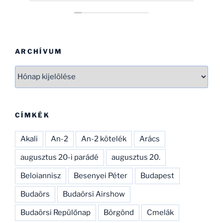
nehezére esne. Ha gondolod, néhány
helikopterrel (MI2) kapcsolatban tudok
Neked segíteni, hogy ezen adatbázist
naprakészebbé tehesd és tökéletesíthesd.
CSAK ÍGY TOVÁBB, SOK SIKERT!
ARCHÍVUM
Archívum
CÍMKÉK
Akali
An-2
An-2 kötelék
Arács
augusztus 20-i parádé
augusztus 20.
Beloiannisz
Besenyei Péter
Budapest
Budaörs
Budaörsi Airshow
Budaörsi Repülőnap
Börgönd
Cmelák