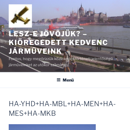
Tartalomhoz
LESZ-E JÖVŐJÜK? –
KIÖREGEDETT KEDVENC
JÁRMŰVEINK
Fontos, hogy megőrizzük közlekedéstörténeti jelentőségű
járműveinket az utókor számára.
Menü
HA-YHD+HA-MBL+HA-MEN+HA-
MES+HA-MKB