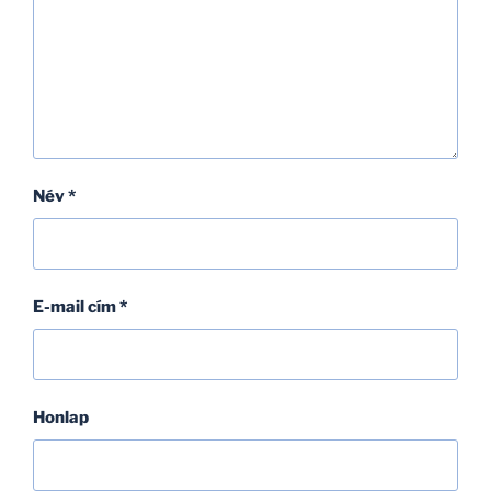
Név
*
E-mail cím
*
Honlap