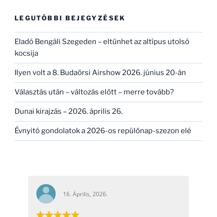
kifejezésre:
LEGUTÓBBI BEJEGYZÉSEK
Eladó Bengáli Szegeden – eltűnhet az altípus utolsó
kocsija
Ilyen volt a 8. Budaörsi Airshow 2026. június 20-án
Választás után – változás előtt – merre tovább?
Dunai kirajzás – 2026. április 26.
Évnyitó gondolatok a 2026-os repülőnap-szezon elé
16. Április, 2026.