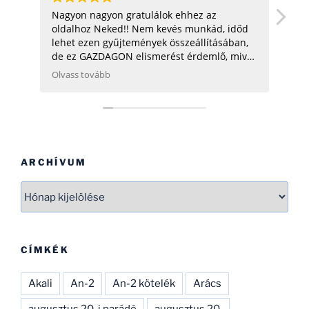
Nagyon nagyon gratulálok ehhez az
hel
oldalhoz Neked!! Nem kevés munkád, időd
üdv:
lehet ezen gyűjtemények összeállításában,
de ez GAZDAGON elismerést érdemlő, mivel
ezen adatok összegyűjtése, rendszerezése
Olvass tovább
még néhány hatóságnak (Pl.: légügy) is
nehezére esne. Ha gondolod, néhány
helikopterrel (MI2) kapcsolatban tudok
Neked segíteni, hogy ezen adatbázist
naprakészebbé tehesd és tökéletesíthesd.
CSAK ÍGY TOVÁBB, SOK SIKERT!
ARCHÍVUM
Archívum
CÍMKÉK
Akali
An-2
An-2 kötelék
Arács
augusztus 20-i parádé
augusztus 20.