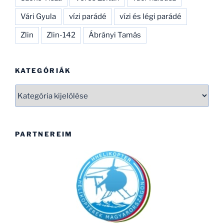
Vári Gyula
vízi parádé
vízi és légi parádé
Zlin
Zlin-142
Ábrányi Tamás
KATEGÓRIÁK
Kategóriák
PARTNEREIM