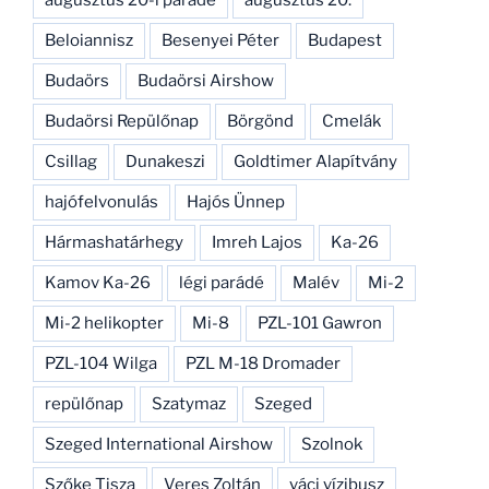
Beloiannisz
Besenyei Péter
Budapest
Budaörs
Budaörsi Airshow
Budaörsi Repülőnap
Börgönd
Cmelák
Csillag
Dunakeszi
Goldtimer Alapítvány
hajófelvonulás
Hajós Ünnep
Hármashatárhegy
Imreh Lajos
Ka-26
Kamov Ka-26
légi parádé
Malév
Mi-2
Mi-2 helikopter
Mi-8
PZL-101 Gawron
PZL-104 Wilga
PZL M-18 Dromader
repülőnap
Szatymaz
Szeged
Szeged International Airshow
Szolnok
Szőke Tisza
Veres Zoltán
váci vízibusz