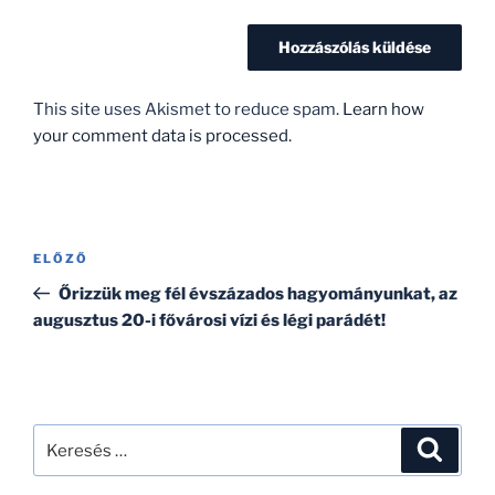
This site uses Akismet to reduce spam.
Learn how
your comment data is processed.
Bejegyzés
Korábbi
ELŐZŐ
navigáció
bejegyzés
Őrizzük meg fél évszázados hagyományunkat, az
augusztus 20-i fővárosi vízi és légi parádét!
Keresés
Keresé
a
következő