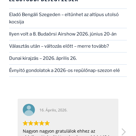
Eladó Bengáli Szegeden – eltűnhet az altípus utolsó
kocsija
Ilyen volt a 8. Budaörsi Airshow 2026. június 20-án
Választás után – változás előtt – merre tovább?
Dunai kirajzás – 2026. április 26.
Évnyitó gondolatok a 2026-os repülőnap-szezon elé
16. Április, 2026.
16. Á
Nagyon nagyon gratulálok ehhez az
hello! nagyon