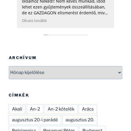
oldalhoz Neked!! Nem kevés munkád, időd
üdv: zoli
lehet ezen gyűjtemények összeállításában,
de ez GAZDAGON elismerést érdemlő, mivel
ezen adatok összegyűjtése, rendszerezése
Olvass tovább
még néhány hatóságnak (Pl.: légügy) is
nehezére esne. Ha gondolod, néhány
helikopterrel (MI2) kapcsolatban tudok
Neked segíteni, hogy ezen adatbázist
naprakészebbé tehesd és tökéletesíthesd.
CSAK ÍGY TOVÁBB, SOK SIKERT!
ARCHÍVUM
Archívum
CÍMKÉK
Akali
An-2
An-2 kötelék
Arács
augusztus 20-i parádé
augusztus 20.
Beloiannisz
Besenyei Péter
Budapest