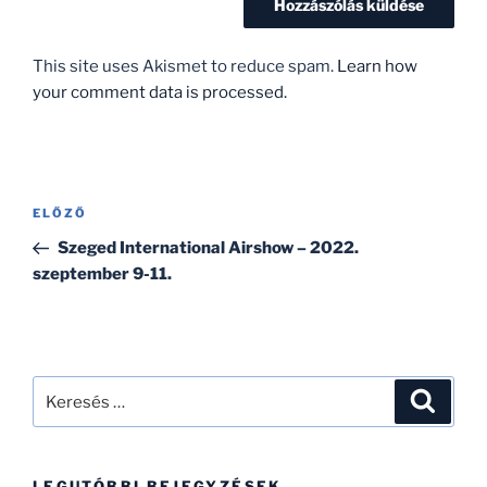
This site uses Akismet to reduce spam.
Learn how
your comment data is processed.
Bejegyzés
Korábbi
ELŐZŐ
navigáció
bejegyzés
Szeged International Airshow – 2022.
szeptember 9-11.
Keresés
Keresé
a
következő
kifejezésre:
LEGUTÓBBI BEJEGYZÉSEK