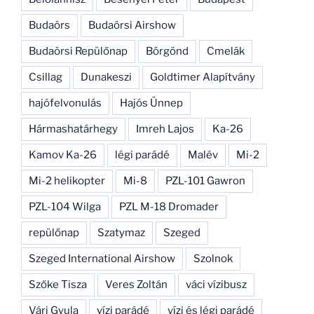
Budaörs
Budaörsi Airshow
Budaörsi Repülőnap
Börgönd
Cmelák
Csillag
Dunakeszi
Goldtimer Alapítvány
hajófelvonulás
Hajós Ünnep
Hármashatárhegy
Imreh Lajos
Ka-26
Kamov Ka-26
légi parádé
Malév
Mi-2
Mi-2 helikopter
Mi-8
PZL-101 Gawron
PZL-104 Wilga
PZL M-18 Dromader
repülőnap
Szatymaz
Szeged
Szeged International Airshow
Szolnok
Szőke Tisza
Veres Zoltán
váci vízibusz
Vári Gyula
vízi parádé
vízi és légi parádé