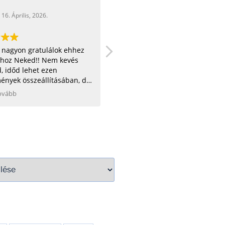
16. Április, 2026.
16. Április, 2026.
nagyon jó az oldal! =)
Gratula, csak így tovább, szép
gosötös:D
munka.
li