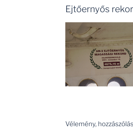
Ejtőernyős reko
Vélemény, hozzászólá