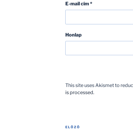
E-mail cím
*
Honlap
This site uses Akismet to red
is processed.
Bejegyzés
Korábbi
ELŐZŐ