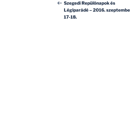
navigáció
bejegyzés
Szegedi Repülőnapok és
Légiparádé – 2016. szeptembe
17-18.