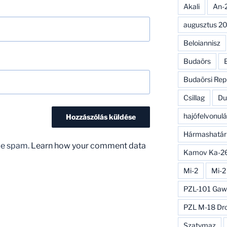
Akali
An-
augusztus 20
Beloiannisz
Budaörs
Budaörsi Rep
Csillag
Du
hajófelvonulá
Hármashatár
uce spam.
Learn how your comment data
Kamov Ka-2
Mi-2
Mi-2
PZL-101 Gaw
PZL M-18 Dr
Szatymaz