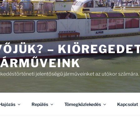
VŐJÜK? – KIÖREGEDE
JÁRMŰVEINK
kedéstörténeti jelentőségű járműveinket az utókor számára.
Hajózás
Repülés
Tömegközlekedés
Kapcsolat