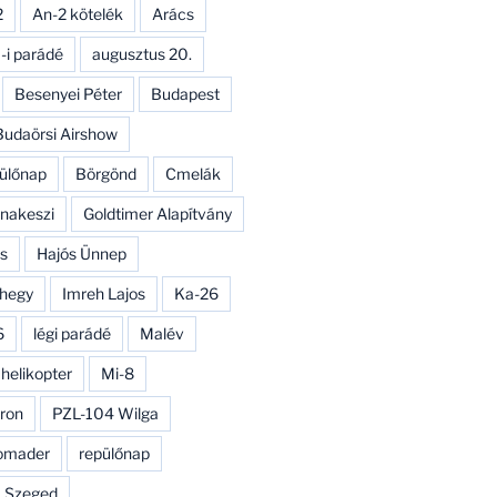
2
An-2 kötelék
Arács
-i parádé
augusztus 20.
Besenyei Péter
Budapest
Budaörsi Airshow
ülőnap
Börgönd
Cmelák
nakeszi
Goldtimer Alapítvány
s
Hajós Ünnep
hegy
Imreh Lajos
Ka-26
6
légi parádé
Malév
 helikopter
Mi-8
ron
PZL-104 Wilga
omader
repülőnap
Szeged