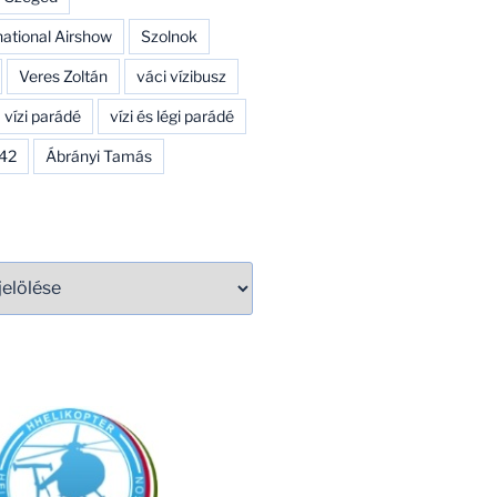
national Airshow
Szolnok
Veres Zoltán
váci vízibusz
vízi parádé
vízi és légi parádé
142
Ábrányi Tamás