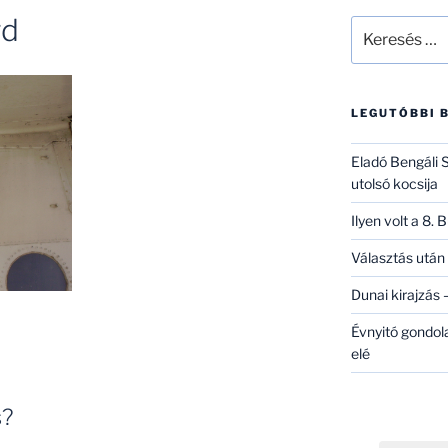
rd
Keresés
a
következő
kifejezésre:
LEGUTÓBBI 
Eladó Bengáli S
utolsó kocsija
Ilyen volt a 8.
Választás után 
Dunai kirajzás –
Évnyitó gondol
elé
s?