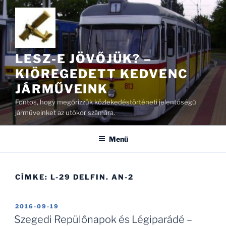
Tartalomhoz
LESZ-E JÖVŐJÜK? –
KIÖREGEDETT KEDVENC
JÁRMŰVEINK
Fontos, hogy megőrizzük közlekedéstörténeti jelentőségű
járműveinket az utókor számára.
Menü
CÍMKE:
L-29 DELFIN. AN-2
BEKÜLDVE:
2016-09-19
Szegedi Repülőnapok és Légiparádé –