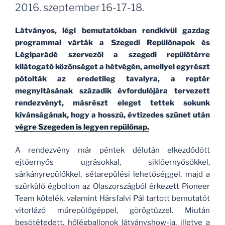
2016. szeptember 16-17-18.
Látványos, légi bemutatókban rendkívül gazdag
programmal várták a Szegedi Repülőnapok és
Légiparádé szervezői a szegedi repülőtérre
kilátogató közönséget a hétvégén, amellyel egyrészt
pótolták az eredetileg tavalyra, a reptér
megnyitásának századik évfordulójára tervezett
rendezvényt, másrészt eleget tettek sokunk
kívánságának, hogy a hosszú, évtizedes szünet után
végre Szegeden is legyen repülőnap.
A rendezvény már péntek délután elkezdődött
ejtőernyős ugrásokkal, siklóernyősökkel,
sárkányrepülőkkel, sétarepülési lehetőséggel, majd a
szürkülő égbolton az Olaszországból érkezett Pioneer
Team kötelék, valamint Hársfalvi Pál tartott bemutatót
vitorlázó műrepülőgéppel, görögtűzzel. Miután
besötétedett, hőlégballonok látványshow-ja, illetve a