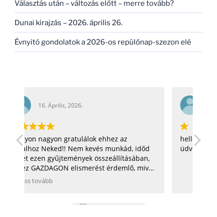
Választás után – változás előtt – merre tovább?
Dunai kirajzás – 2026. április 26.
Évnyitó gondolatok a 2026-os repülőnap-szezon elé
16. Április, 2026.
ehhez az
hello! nagyon jó az oldal! =) csillagosötös:
s munkád, időd
üdv: zoli
szeállításában,
t érdemlő, mivel
 rendszerezése
 légügy) is
d, néhány
atban tudok
adatbázist