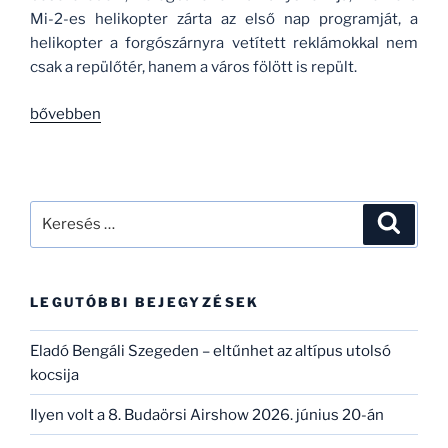
Mi-2-es helikopter zárta az első nap programját, a
helikopter a forgószárnyra vetített reklámokkal nem
csak a repülőtér, hanem a város fölött is repült.
„Szegedi
bővebben
Repülőnapok
és
Légiparádé
–
Keresés
Keresé
2016.
a
szeptember
következő
16-
kifejezésre:
LEGUTÓBBI BEJEGYZÉSEK
17-
18.”
Eladó Bengáli Szegeden – eltűnhet az altípus utolsó
kocsija
Ilyen volt a 8. Budaörsi Airshow 2026. június 20-án