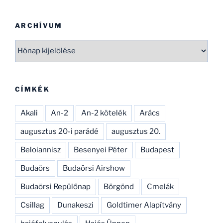
kéletesíthesd.
ERT!
ARCHÍVUM
Archívum
CÍMKÉK
Akali
An-2
An-2 kötelék
Arács
augusztus 20-i parádé
augusztus 20.
Beloiannisz
Besenyei Péter
Budapest
Budaörs
Budaörsi Airshow
Budaörsi Repülőnap
Börgönd
Cmelák
Csillag
Dunakeszi
Goldtimer Alapítvány