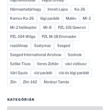
hajófelvonulás
Hajós Ünnep
Hármashatárhegy
Imreh Lajos
Ka-26
Kamov Ka-26
légi parádé
Malév
Mi-2
Mi-2 helikopter
Mi-8
PZL-101 Gawron
PZL-104 Wilga
PZL M-18 Dromader
repülőnap
Szatymaz
Szeged
Szeged International Airshow
Szolnok
Szőke Tisza
Veres Zoltán
váci vízibusz
Vári Gyula
vízi parádé
vízi és légi parádé
Zlin
Zlin-142
Ábrányi Tamás
KATEGÓRIÁK
Kategóriák