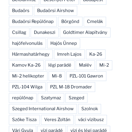
Budaörs
Budaörsi Airshow
Budaörsi Repülőnap
Börgönd
Cmelák
Csillag
Dunakeszi
Goldtimer Alapítvány
hajófelvonulás
Hajós Ünnep
Hármashatárhegy
Imreh Lajos
Ka-26
Kamov Ka-26
légi parádé
Malév
Mi-2
Mi-2 helikopter
Mi-8
PZL-101 Gawron
PZL-104 Wilga
PZL M-18 Dromader
repülőnap
Szatymaz
Szeged
Szeged International Airshow
Szolnok
Szőke Tisza
Veres Zoltán
váci vízibusz
Vári Gyula
vízi parádé
vízi és légi parádé