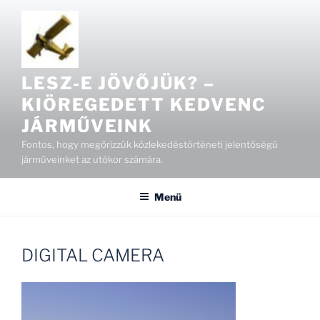
Tartalomhoz
LESZ-E JÖVŐJÜK? –
KIÖREGEDETT KEDVENC
JÁRMŰVEINK
Fontos, hogy megőrizzük közlekedéstörténeti jelentőségű
járműveinket az utókor számára.
Menü
DIGITAL CAMERA