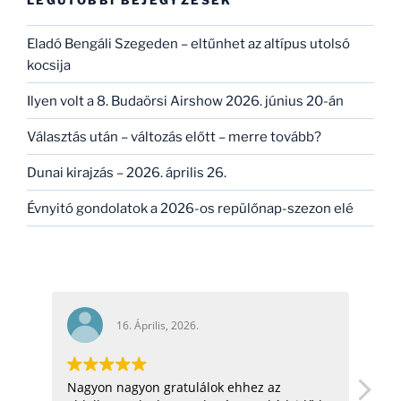
Eladó Bengáli Szegeden – eltűnhet az altípus utolsó
kocsija
Ilyen volt a 8. Budaörsi Airshow 2026. június 20-án
Választás után – változás előtt – merre tovább?
Dunai kirajzás – 2026. április 26.
Évnyitó gondolatok a 2026-os repülőnap-szezon elé
16. Április, 2026.
Nagyon nagyon gratulálok ehhez az
hel