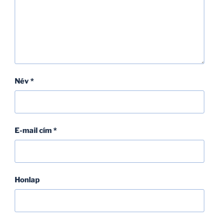
Név
*
E-mail cím
*
Honlap