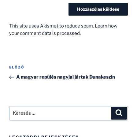
This site uses Akismet to reduce spam.
Learn how
your comment data is processed.
Bejegyzés
Korábbi
ELŐZŐ
navigáció
bejegyzés
A magyar repülés nagyjai jártak Dunakeszin
Keresés
Keresé
a
következő
kifejezésre:
LEGUTÓBBI BEJEGYZÉSEK