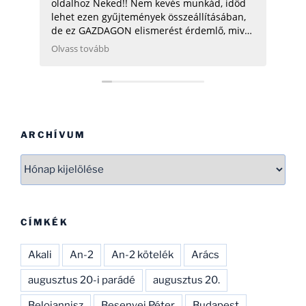
oldalhoz Neked!! Nem kevés munkád, időd
üdv:
lehet ezen gyűjtemények összeállításában,
de ez GAZDAGON elismerést érdemlő, mivel
ezen adatok összegyűjtése, rendszerezése
Olvass tovább
még néhány hatóságnak (Pl.: légügy) is
nehezére esne. Ha gondolod, néhány
helikopterrel (MI2) kapcsolatban tudok
Neked segíteni, hogy ezen adatbázist
naprakészebbé tehesd és tökéletesíthesd.
CSAK ÍGY TOVÁBB, SOK SIKERT!
ARCHÍVUM
Archívum
CÍMKÉK
Akali
An-2
An-2 kötelék
Arács
augusztus 20-i parádé
augusztus 20.
Beloiannisz
Besenyei Péter
Budapest