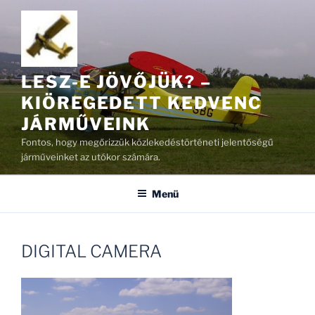
Tartalomhoz
LESZ-E JÖVŐJÜK? –
KIÖREGEDETT KEDVENC
JÁRMŰVEINK
Fontos, hogy megőrizzük közlekedéstörténeti jelentőségű
járműveinket az utókor számára.
Menü
DIGITAL CAMERA