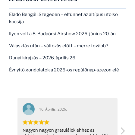
Eladó Bengáli Szegeden – eltűnhet az altípus utolsó
kocsija
Ilyen volt a 8. Budaörsi Airshow 2026. június 20-án
Választás után – változás előtt – merre tovább?
Dunai kirajzás – 2026. április 26.
Évnyitó gondolatok a 2026-os repülőnap-szezon elé
16. Április, 2026.
Nagyon nagyon gratulálok ehhez az
hel