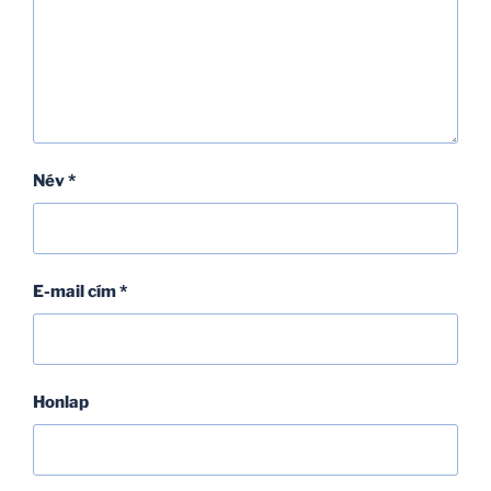
Név
*
E-mail cím
*
Honlap