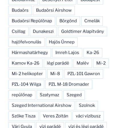
Budaörs
Budaörsi Airshow
Budaörsi Repülőnap
Börgönd
Cmelák
Csillag
Dunakeszi
Goldtimer Alapítvány
hajófelvonulás
Hajós Ünnep
Hármashatárhegy
Imreh Lajos
Ka-26
Kamov Ka-26
légi parádé
Malév
Mi-2
Mi-2 helikopter
Mi-8
PZL-101 Gawron
PZL-104 Wilga
PZL M-18 Dromader
repülőnap
Szatymaz
Szeged
Szeged International Airshow
Szolnok
Szőke Tisza
Veres Zoltán
váci vízibusz
Vári Gyula
vízi parádé
vízi és légi parádé