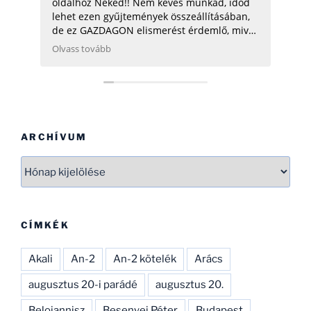
oldalhoz Neked!! Nem kevés munkád, időd
üdv:
lehet ezen gyűjtemények összeállításában,
de ez GAZDAGON elismerést érdemlő, mivel
ezen adatok összegyűjtése, rendszerezése
Olvass tovább
még néhány hatóságnak (Pl.: légügy) is
nehezére esne. Ha gondolod, néhány
helikopterrel (MI2) kapcsolatban tudok
Neked segíteni, hogy ezen adatbázist
naprakészebbé tehesd és tökéletesíthesd.
CSAK ÍGY TOVÁBB, SOK SIKERT!
ARCHÍVUM
Archívum
CÍMKÉK
Akali
An-2
An-2 kötelék
Arács
augusztus 20-i parádé
augusztus 20.
Beloiannisz
Besenyei Péter
Budapest