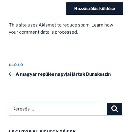
This site uses Akismet to reduce spam.
Learn how
your comment data is processed.
Bejegyzés
Korábbi
ELŐZŐ
navigáció
bejegyzés
A magyar repülés nagyjai jártak Dunakeszin
Keresés
Keresé
a
következő
kifejezésre:
LEGUTÓBBI BEJEGYZÉSEK