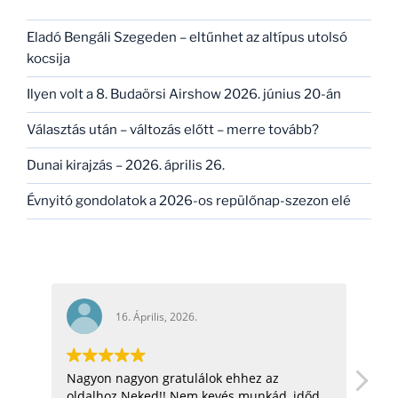
Eladó Bengáli Szegeden – eltűnhet az altípus utolsó
kocsija
Ilyen volt a 8. Budaörsi Airshow 2026. június 20-án
Választás után – változás előtt – merre tovább?
Dunai kirajzás – 2026. április 26.
Évnyitó gondolatok a 2026-os repülőnap-szezon elé
16. Április, 2026.
Nagyon nagyon gratulálok ehhez az
hel
oldalhoz Neked!! Nem kevés munkád, időd
üdv: