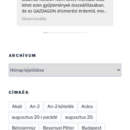
lehet ezen gyűjtemények összeállításában,
de ez GAZDAGON elismerést érdemlő, mivel
ezen adatok összegyűjtése, rendszerezése
Olvass tovább
még néhány hatóságnak (Pl.: légügy) is
nehezére esne. Ha gondolod, néhány
helikopterrel (MI2) kapcsolatban tudok
Neked segíteni, hogy ezen adatbázist
naprakészebbé tehesd és tökéletesíthesd.
CSAK ÍGY TOVÁBB, SOK SIKERT!
ARCHÍVUM
Archívum
CÍMKÉK
Akali
An-2
An-2 kötelék
Arács
augusztus 20-i parádé
augusztus 20.
Beloiannisz
Besenyei Péter
Budapest