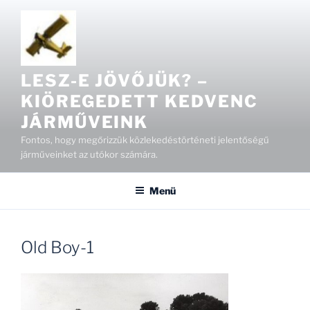
Tartalomhoz
LESZ-E JÖVŐJÜK? –
KIÖREGEDETT KEDVENC
JÁRMŰVEINK
Fontos, hogy megőrizzük közlekedéstörténeti jelentőségű
járműveinket az utókor számára.
Menü
Old Boy-1