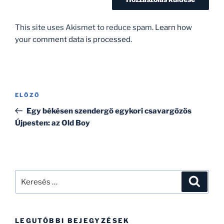
This site uses Akismet to reduce spam.
Learn how
your comment data is processed.
Bejegyzés
Korábbi
ELŐZŐ
navigáció
bejegyzés
Egy békésen szendergő egykori csavargőzös
Újpesten: az Old Boy
Keresés
Keresé
a
következő
kifejezésre:
LEGUTÓBBI BEJEGYZÉSEK