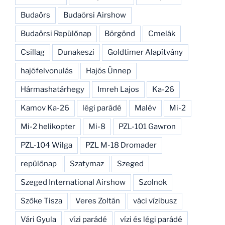
Budaörs
Budaörsi Airshow
Budaörsi Repülőnap
Börgönd
Cmelák
Csillag
Dunakeszi
Goldtimer Alapítvány
hajófelvonulás
Hajós Ünnep
Hármashatárhegy
Imreh Lajos
Ka-26
Kamov Ka-26
légi parádé
Malév
Mi-2
Mi-2 helikopter
Mi-8
PZL-101 Gawron
PZL-104 Wilga
PZL M-18 Dromader
repülőnap
Szatymaz
Szeged
Szeged International Airshow
Szolnok
Szőke Tisza
Veres Zoltán
váci vízibusz
Vári Gyula
vízi parádé
vízi és légi parádé