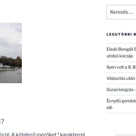
Keresés
a
következő
kifejezésre:
LEGUTÓBBI 
Eladó Bengáli S
utolsó kocsija
Ilyen volt a 8.
Választás után 
Dunai kirajzás –
Évnyitó gondol
elé
s?
özzé.
A kötelező mezőket
*
karakterrel