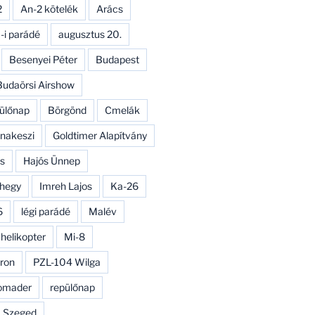
2
An-2 kötelék
Arács
-i parádé
augusztus 20.
Besenyei Péter
Budapest
Budaörsi Airshow
ülőnap
Börgönd
Cmelák
nakeszi
Goldtimer Alapítvány
s
Hajós Ünnep
hegy
Imreh Lajos
Ka-26
6
légi parádé
Malév
 helikopter
Mi-8
ron
PZL-104 Wilga
omader
repülőnap
Szeged