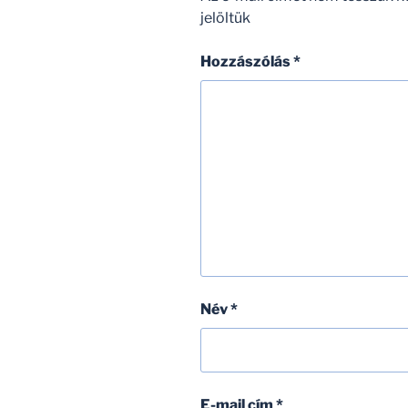
jelöltük
Hozzászólás
*
Név
*
E-mail cím
*