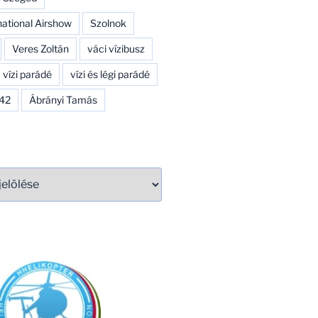
national Airshow
Szolnok
Veres Zoltán
váci vízibusz
vízi parádé
vízi és légi parádé
142
Ábrányi Tamás