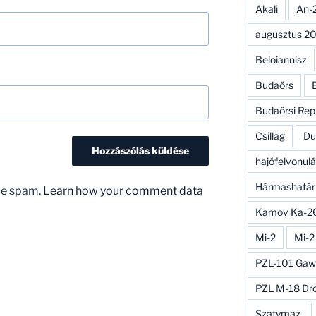
Akali
An-
augusztus 20
Beloiannisz
Budaörs
Budaörsi Rep
Csillag
Du
hajófelvonulá
Hármashatár
uce spam.
Learn how your comment data
Kamov Ka-2
Mi-2
Mi-2
PZL-101 Gaw
PZL M-18 Dr
Szatymaz