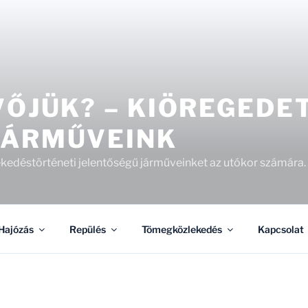
VŐJÜK? – KIÖREGEDE
JÁRMŰVEINK
kedéstörténeti jelentőségű járműveinket az utókor számára.
Hajózás
Repülés
Tömegközlekedés
Kapcsolat