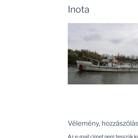
Inota
Vélemény, hozzászólá
Az e-mail címet nem tesszük k