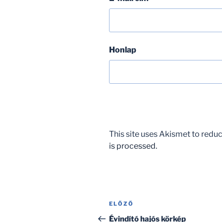
Honlap
This site uses Akismet to red
is processed.
Bejegyzés
Korábbi
ELŐZŐ
navigáció
bejegyzés
Évindító hajós körkép