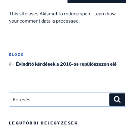
This site uses Akismet to reduce spam.
Learn how
your comment data is processed.
Bejegyzés
Korábbi
ELŐZŐ
navigáció
bejegyzés
Évindító kérdések a 2016-os repülőszezon elé
Keresés
Keresé
a
következő
kifejezésre:
LEGUTÓBBI BEJEGYZÉSEK