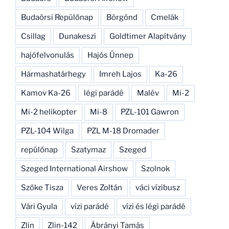
Budaörsi Repülőnap
Börgönd
Cmelák
Csillag
Dunakeszi
Goldtimer Alapítvány
hajófelvonulás
Hajós Ünnep
Hármashatárhegy
Imreh Lajos
Ka-26
Kamov Ka-26
légi parádé
Malév
Mi-2
Mi-2 helikopter
Mi-8
PZL-101 Gawron
PZL-104 Wilga
PZL M-18 Dromader
repülőnap
Szatymaz
Szeged
Szeged International Airshow
Szolnok
Szőke Tisza
Veres Zoltán
váci vízibusz
Vári Gyula
vízi parádé
vízi és légi parádé
Zlin
Zlin-142
Ábrányi Tamás