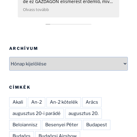
de ez GAZDAGON elismerést érdemlő, mivel
ezen adatok összegyűjtése, rendszerezése
Olvass tovább
még néhány hatóságnak (Pl.: légügy) is
nehezére esne. Ha gondolod, néhány
helikopterrel (MI2) kapcsolatban tudok
Neked segíteni, hogy ezen adatbázist
naprakészebbé tehesd és tökéletesíthesd.
CSAK ÍGY TOVÁBB, SOK SIKERT!
ARCHÍVUM
Archívum
CÍMKÉK
Akali
An-2
An-2 kötelék
Arács
augusztus 20-i parádé
augusztus 20.
Beloiannisz
Besenyei Péter
Budapest
Budaörs
Budaörsi Airshow