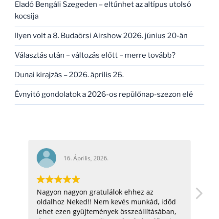
Eladó Bengáli Szegeden – eltűnhet az altípus utolsó
kocsija
Ilyen volt a 8. Budaörsi Airshow 2026. június 20-án
Választás után – változás előtt – merre tovább?
Dunai kirajzás – 2026. április 26.
Évnyitó gondolatok a 2026-os repülőnap-szezon elé
16. Április, 2026.
Nagyon nagyon gratulálok ehhez az
hel
oldalhoz Neked!! Nem kevés munkád, időd
üdv:
lehet ezen gyűjtemények összeállításában,