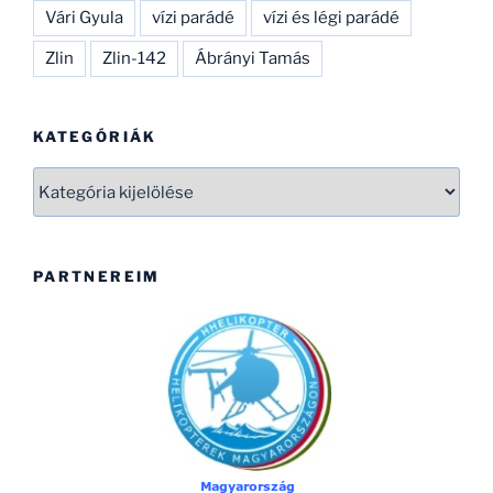
Vári Gyula
vízi parádé
vízi és légi parádé
Zlin
Zlin-142
Ábrányi Tamás
KATEGÓRIÁK
Kategóriák
PARTNEREIM