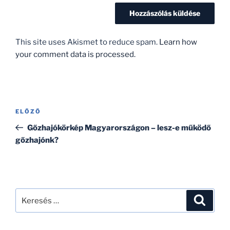
This site uses Akismet to reduce spam.
Learn how
your comment data is processed.
Bejegyzés
Korábbi
ELŐZŐ
navigáció
bejegyzés
Gőzhajókörkép Magyarországon – lesz-e működő
gőzhajónk?
Keresés
Keresé
a
következő