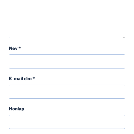
Név
*
E-mail cím
*
Honlap