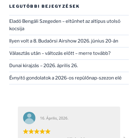
kifejezésre:
LEGUTÓBBI BEJEGYZÉSEK
Eladó Bengáli Szegeden – eltűnhet az altípus utolsó
kocsija
Ilyen volt a 8. Budaörsi Airshow 2026. június 20-án
Választás után – változás előtt – merre tovább?
Dunai kirajzás – 2026. április 26.
Évnyitó gondolatok a 2026-os repülőnap-szezon elé
16. Április, 2026.