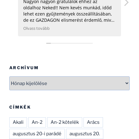
Nagyon nagyon gratulálok ehhez az
hell
oldalhoz Neked!! Nem kevés munkád, időd
üdv:
lehet ezen gyűjtemények összeállításában,
de ez GAZDAGON elismerést érdemlő, mivel
ezen adatok összegyűjtése, rendszerezése
Olvass tovább
még néhány hatóságnak (Pl.: légügy) is
nehezére esne. Ha gondolod, néhány
helikopterrel (MI2) kapcsolatban tudok
Neked segíteni, hogy ezen adatbázist
naprakészebbé tehesd és tökéletesíthesd.
CSAK ÍGY TOVÁBB, SOK SIKERT!
ARCHÍVUM
Archívum
CÍMKÉK
Akali
An-2
An-2 kötelék
Arács
augusztus 20-i parádé
augusztus 20.