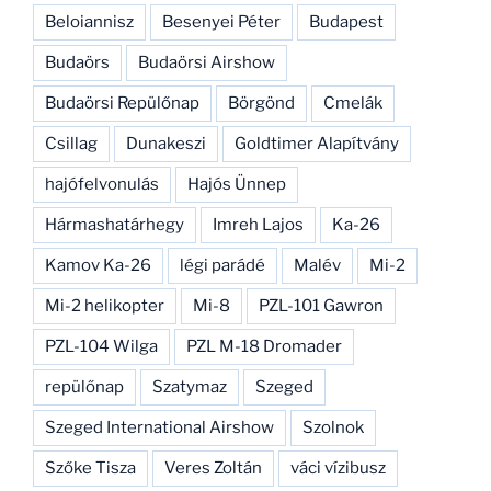
Beloiannisz
Besenyei Péter
Budapest
Budaörs
Budaörsi Airshow
Budaörsi Repülőnap
Börgönd
Cmelák
Csillag
Dunakeszi
Goldtimer Alapítvány
hajófelvonulás
Hajós Ünnep
Hármashatárhegy
Imreh Lajos
Ka-26
Kamov Ka-26
légi parádé
Malév
Mi-2
Mi-2 helikopter
Mi-8
PZL-101 Gawron
PZL-104 Wilga
PZL M-18 Dromader
repülőnap
Szatymaz
Szeged
Szeged International Airshow
Szolnok
Szőke Tisza
Veres Zoltán
váci vízibusz