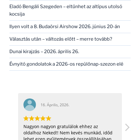
Eladó Bengáli Szegeden – eltűnhet az altípus utolsó
kocsija
Ilyen volt a 8. Budaörsi Airshow 2026. június 20-án
Választás után – változás előtt – merre tovább?
Dunai kirajzás – 2026. április 26.
Évnyitó gondolatok a 2026-os repülőnap-szezon elé
16. Április, 2026.
16. Ápri
Nagyon nagyon gratulálok ehhez az
hello! nagyon j
oldalhoz Neked!! Nem kevés munkád, időd
üdv: zoli
lehet ezen gyűjtemények összeállításában,