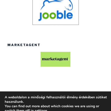
MARKETAGENT
A weboldalon a minőségi felhasználói élmény érdekében sütiket
Köszönjük WordPress!
használunk.
You can find out more about which cookies we are using or
switch them off in
settings
.