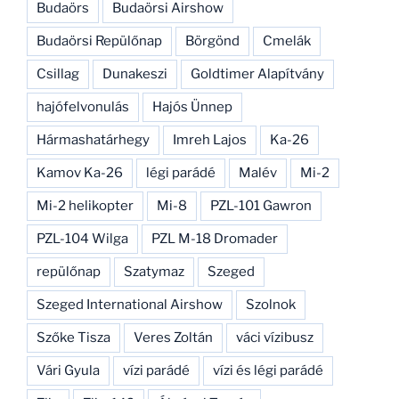
Budaörs
Budaörsi Airshow
Budaörsi Repülőnap
Börgönd
Cmelák
Csillag
Dunakeszi
Goldtimer Alapítvány
hajófelvonulás
Hajós Ünnep
Hármashatárhegy
Imreh Lajos
Ka-26
Kamov Ka-26
légi parádé
Malév
Mi-2
Mi-2 helikopter
Mi-8
PZL-101 Gawron
PZL-104 Wilga
PZL M-18 Dromader
repülőnap
Szatymaz
Szeged
Szeged International Airshow
Szolnok
Szőke Tisza
Veres Zoltán
váci vízibusz
Vári Gyula
vízi parádé
vízi és légi parádé