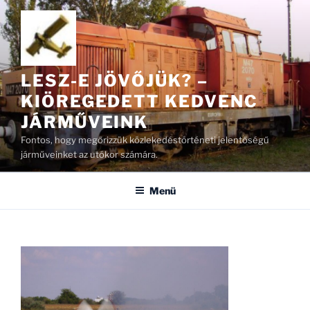
Tartalomhoz
LESZ-E JÖVŐJÜK? –
KIÖREGEDETT KEDVENC
JÁRMŰVEINK
Fontos, hogy megőrizzük közlekedéstörténeti jelentőségű
járműveinket az utókor számára.
Menü