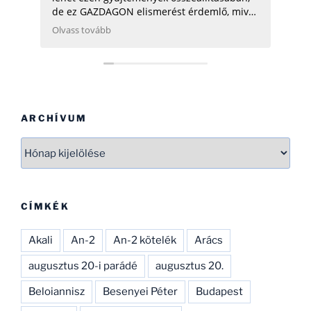
de ez GAZDAGON elismerést érdemlő, mivel
ezen adatok összegyűjtése, rendszerezése
Olvass tovább
még néhány hatóságnak (Pl.: légügy) is
nehezére esne. Ha gondolod, néhány
helikopterrel (MI2) kapcsolatban tudok
Neked segíteni, hogy ezen adatbázist
naprakészebbé tehesd és tökéletesíthesd.
CSAK ÍGY TOVÁBB, SOK SIKERT!
ARCHÍVUM
Archívum
CÍMKÉK
Akali
An-2
An-2 kötelék
Arács
augusztus 20-i parádé
augusztus 20.
Beloiannisz
Besenyei Péter
Budapest