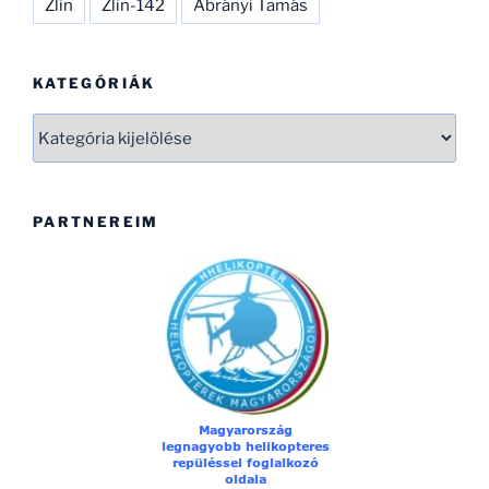
Zlin
Zlin-142
Ábrányi Tamás
KATEGÓRIÁK
Kategóriák
PARTNEREIM