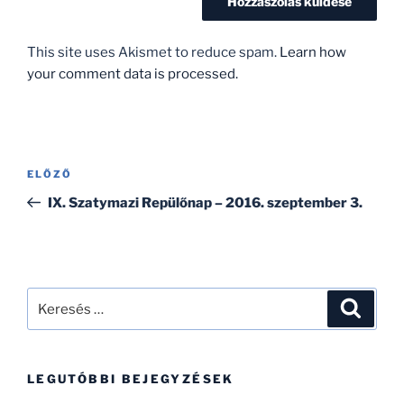
This site uses Akismet to reduce spam.
Learn how
your comment data is processed.
Bejegyzés
Korábbi
ELŐZŐ
navigáció
bejegyzés
IX. Szatymazi Repülőnap – 2016. szeptember 3.
Keresés
Keresé
a
következő
kifejezésre:
LEGUTÓBBI BEJEGYZÉSEK