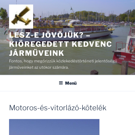
Tartalomhoz
LESZ-E JÖVŐJÜK? –
KIÖREGEDETT KEDVENC
JÁRMŰVEINK
Fontos, hogy megőrizzük közlekedéstörténeti jelentőségű
járműveinket az utókor számára.
Menü
Motoros-és-vitorlázó-kötelék