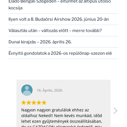
Eladó Bengáli Szegeden – eltűnhet az altípus utolsó
kocsija
Ilyen volt a 8. Budaörsi Airshow 2026. június 20-án
Választás után – változás előtt – merre tovább?
Dunai kirajzás – 2026. április 26.
Évnyitó gondolatok a 2026-os repülőnap-szezon elé
16. Április, 2026.
Nagyon nagyon gratulálok ehhez az
hel
oldalhoz Neked!! Nem kevés munkád, időd
üdv:
lehet ezen gyűjtemények összeállításában,
de ez GAZDAGON elismerést érdemlő, mivel