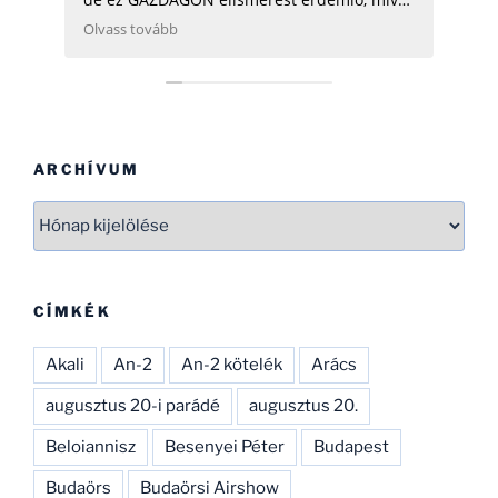
ezen adatok összegyűjtése, rendszerezése
Olvass tovább
még néhány hatóságnak (Pl.: légügy) is
nehezére esne. Ha gondolod, néhány
helikopterrel (MI2) kapcsolatban tudok
Neked segíteni, hogy ezen adatbázist
naprakészebbé tehesd és tökéletesíthesd.
CSAK ÍGY TOVÁBB, SOK SIKERT!
ARCHÍVUM
Archívum
CÍMKÉK
Akali
An-2
An-2 kötelék
Arács
augusztus 20-i parádé
augusztus 20.
Beloiannisz
Besenyei Péter
Budapest
Budaörs
Budaörsi Airshow