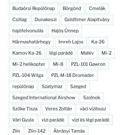
Budaörsi Repülőnap
Börgönd
Cmelák
Csillag
Dunakeszi
Goldtimer Alapítvány
hajófelvonulás
Hajós Ünnep
Hármashatárhegy
Imreh Lajos
Ka-26
Kamov Ka-26
légi parádé
Malév
Mi-2
Mi-2 helikopter
Mi-8
PZL-101 Gawron
PZL-104 Wilga
PZL M-18 Dromader
repülőnap
Szatymaz
Szeged
Szeged International Airshow
Szolnok
Szőke Tisza
Veres Zoltán
váci vízibusz
Vári Gyula
vízi parádé
vízi és légi parádé
Zlin
Zlin-142
Ábrányi Tamás