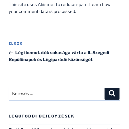
This site uses Akismet to reduce spam.
Learn how
your comment data is processed.
Bejegyzés
Korábbi
ELŐZŐ
navigáció
bejegyzés
Légi bemutatók sokasága várta a II. Szegedi
Repülőnapok és Légiparádé közönségét
Keresés
Keresé
a
következő
kifejezésre:
LEGUTÓBBI BEJEGYZÉSEK