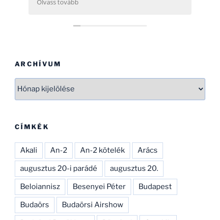
Olvass tovább
még néhány hatóságnak (Pl.: légügy) is
nehezére esne. Ha gondolod, néhány
helikopterrel (MI2) kapcsolatban tudok
Neked segíteni, hogy ezen adatbázist
naprakészebbé tehesd és tökéletesíthesd.
CSAK ÍGY TOVÁBB, SOK SIKERT!
ARCHÍVUM
Archívum
CÍMKÉK
Akali
An-2
An-2 kötelék
Arács
augusztus 20-i parádé
augusztus 20.
Beloiannisz
Besenyei Péter
Budapest
Budaörs
Budaörsi Airshow