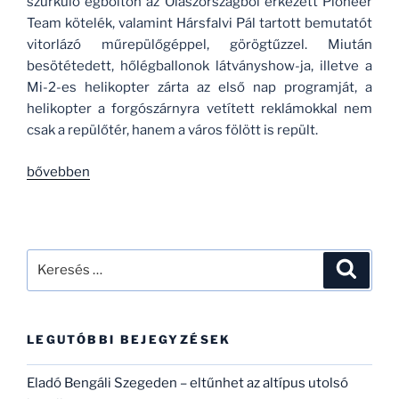
szürkülő égbolton az Olaszországból érkezett Pioneer
Team kötelék, valamint Hársfalvi Pál tartott bemutatót
vitorlázó műrepülőgéppel, görögtűzzel. Miután
besötétedett, hőlégballonok látványshow-ja, illetve a
Mi-2-es helikopter zárta az első nap programját, a
helikopter a forgószárnyra vetített reklámokkal nem
csak a repülőtér, hanem a város fölött is repült.
„Szegedi
bővebben
Repülőnapok
és
Légiparádé
–
Keresés
Keresé
2016.
a
szeptember
következő
16-
kifejezésre:
LEGUTÓBBI BEJEGYZÉSEK
17-
18.”
Eladó Bengáli Szegeden – eltűnhet az altípus utolsó