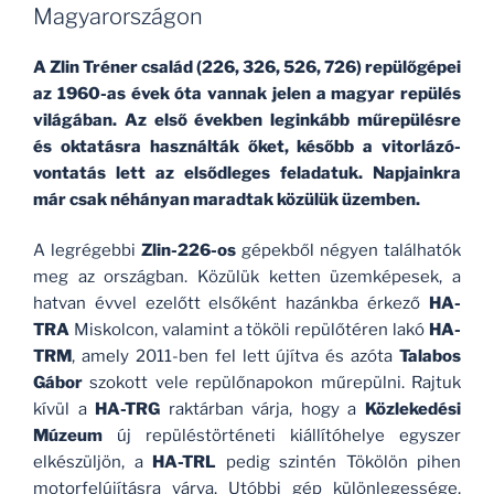
Magyarországon
A Zlin Tréner család (226, 326, 526, 726) repülőgépei
az 1960-as évek óta vannak jelen a magyar repülés
világában. Az első években leginkább műrepülésre
és oktatásra használták őket, később a vitorlázó-
vontatás lett az elsődleges feladatuk. Napjainkra
már csak néhányan maradtak közülük üzemben.
A legrégebbi
Zlin-226-os
gépekből négyen találhatók
meg az országban. Közülük ketten üzemképesek, a
hatvan évvel ezelőtt elsőként hazánkba érkező
HA-
TRA
Miskolcon, valamint a tököli repülőtéren lakó
HA-
TRM
, amely 2011-ben fel lett újítva és azóta
Talabos
Gábor
szokott vele repülőnapokon műrepülni. Rajtuk
kívül a
HA-TRG
raktárban várja, hogy a
Közlekedési
Múzeum
új repüléstörténeti kiállítóhelye egyszer
elkészüljön, a
HA-TRL
pedig szintén Tökölön pihen
motorfelújításra várva. Utóbbi gép különlegessége,