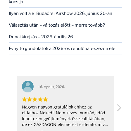
kocsija
Ilyen volt a 8. Budaörsi Airshow 2026. június 20-án
Választás után – változás előtt – merre tovább?
Dunai kirajzás – 2026. április 26.
Évnyitó gondolatok a 2026-os repülőnap-szezon elé
16. Április, 2026.
Nagyon nagyon gratulálok ehhez az
hello! na
oldalhoz Neked!! Nem kevés munkád, időd
üdv: zoli
lehet ezen gyűjtemények összeállításában,
de ez GAZDAGON elismerést érdemlő, mivel
ezen adatok összegyűjtése, rendszerezése