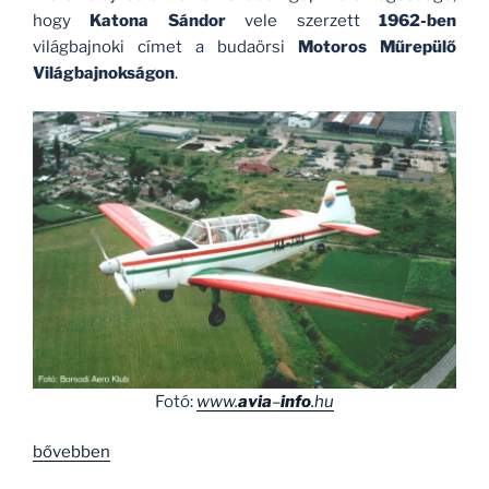
hogy
Katona Sándor
vele szerzett
1962-ben
világbajnoki címet a budaörsi
Motoros Műrepülő
Világbajnokságon
.
Fotó:
www.
avia
–
info
.hu
„Lesz-
bővebben
e