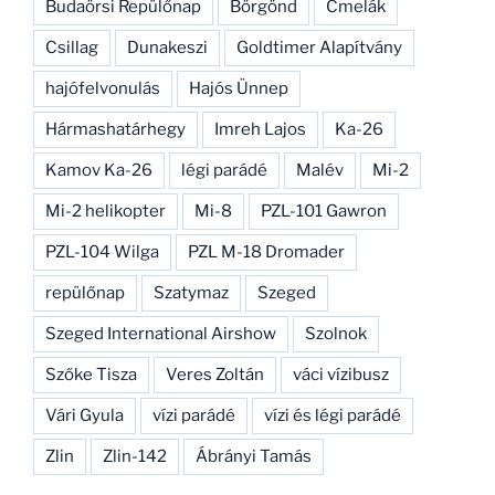
Budaörsi Repülőnap
Börgönd
Cmelák
Csillag
Dunakeszi
Goldtimer Alapítvány
hajófelvonulás
Hajós Ünnep
Hármashatárhegy
Imreh Lajos
Ka-26
Kamov Ka-26
légi parádé
Malév
Mi-2
Mi-2 helikopter
Mi-8
PZL-101 Gawron
PZL-104 Wilga
PZL M-18 Dromader
repülőnap
Szatymaz
Szeged
Szeged International Airshow
Szolnok
Szőke Tisza
Veres Zoltán
váci vízibusz
Vári Gyula
vízi parádé
vízi és légi parádé
Zlin
Zlin-142
Ábrányi Tamás