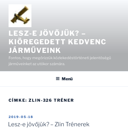
Tartalomhoz
LESZ-E JÖVŐJÜK? –
KIÖREGEDETT KEDVENC
JÁRMŰVEINK
Fontos, hogy megőrizzük közlekedéstörténeti jelentőségű
járműveinket az utókor számára.
Menü
CÍMKE:
ZLIN-326 TRÉNER
BEKÜLDVE:
2019-05-18
Lesz-e jövőjük? – Zlin Trénerek