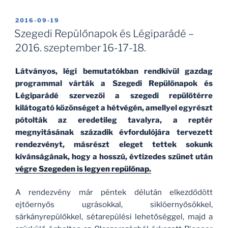
jövőjük?
–
BEKÜLDVE:
2016-09-19
Zlin
Szegedi Repülőnapok és Légiparádé –
Trénerek
2016. szeptember 16-17-18.
Magyarországon”
Látványos, légi bemutatókban rendkívül gazdag
programmal várták a Szegedi Repülőnapok és
Légiparádé szervezői a szegedi repülőtérre
kilátogató közönséget a hétvégén, amellyel egyrészt
pótolták az eredetileg tavalyra, a reptér
megnyitásának századik évfordulójára tervezett
rendezvényt, másrészt eleget tettek sokunk
kívánságának, hogy a hosszú, évtizedes szünet után
végre Szegeden is legyen repülőnap.
A rendezvény már péntek délután elkezdődött
ejtőernyős ugrásokkal, siklóernyősökkel,
sárkányrepülőkkel, sétarepülési lehetőséggel, majd a