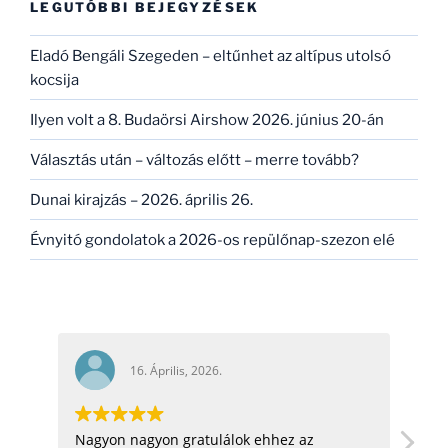
LEGUTÓBBI BEJEGYZÉSEK
Eladó Bengáli Szegeden – eltűnhet az altípus utolsó
kocsija
Ilyen volt a 8. Budaörsi Airshow 2026. június 20-án
Választás után – változás előtt – merre tovább?
Dunai kirajzás – 2026. április 26.
Évnyitó gondolatok a 2026-os repülőnap-szezon elé
16. Április, 2026.
Nagyon nagyon gratulálok ehhez az
hell