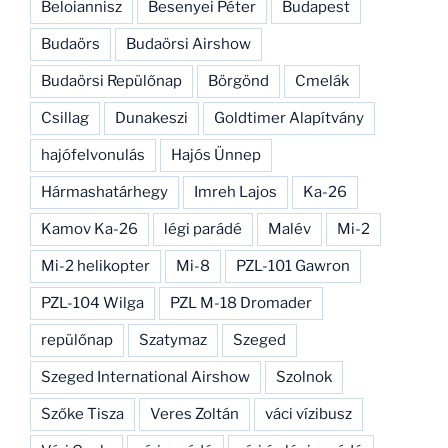
Beloiannisz
Besenyei Péter
Budapest
Budaörs
Budaörsi Airshow
Budaörsi Repülőnap
Börgönd
Cmelák
Csillag
Dunakeszi
Goldtimer Alapítvány
hajófelvonulás
Hajós Ünnep
Hármashatárhegy
Imreh Lajos
Ka-26
Kamov Ka-26
légi parádé
Malév
Mi-2
Mi-2 helikopter
Mi-8
PZL-101 Gawron
PZL-104 Wilga
PZL M-18 Dromader
repülőnap
Szatymaz
Szeged
Szeged International Airshow
Szolnok
Szőke Tisza
Veres Zoltán
váci vízibusz