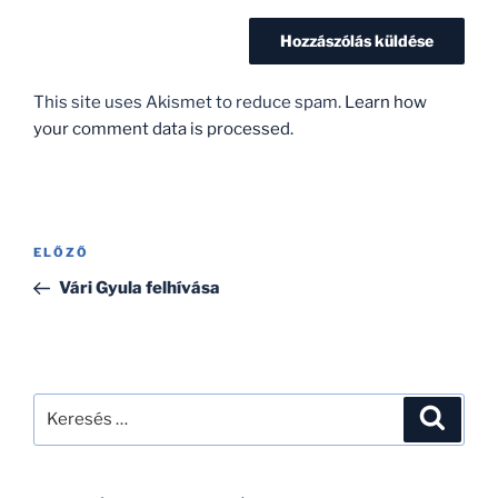
This site uses Akismet to reduce spam.
Learn how
your comment data is processed.
Bejegyzés
Korábbi
ELŐZŐ
navigáció
bejegyzés
Vári Gyula felhívása
Keresés
Keresé
a
következő
kifejezésre: