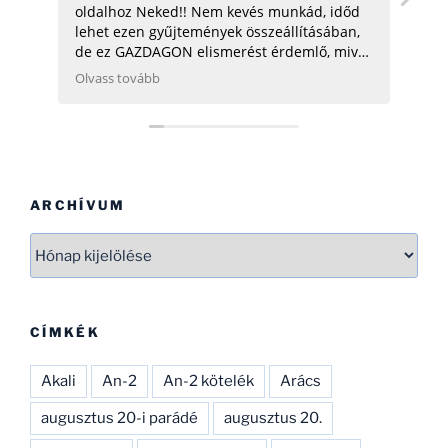
oldalhoz Neked!! Nem kevés munkád, időd
üdv:
lehet ezen gyűjtemények összeállításában,
de ez GAZDAGON elismerést érdemlő, mivel
ezen adatok összegyűjtése, rendszerezése
Olvass tovább
még néhány hatóságnak (Pl.: légügy) is
nehezére esne. Ha gondolod, néhány
helikopterrel (MI2) kapcsolatban tudok
Neked segíteni, hogy ezen adatbázist
naprakészebbé tehesd és tökéletesíthesd.
CSAK ÍGY TOVÁBB, SOK SIKERT!
ARCHÍVUM
Archívum
CÍMKÉK
Akali
An-2
An-2 kötelék
Arács
augusztus 20-i parádé
augusztus 20.