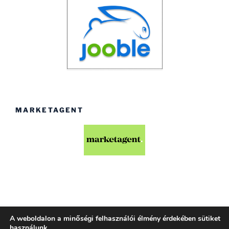
MARKETAGENT
A weboldalon a minőségi felhasználói élmény érdekében sütiket
Köszönjük WordPress!
használunk.