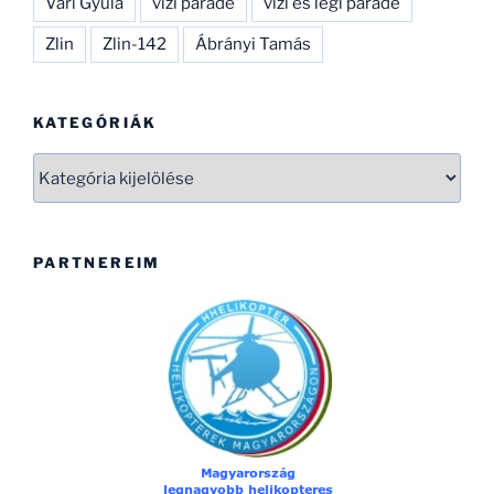
Vári Gyula
vízi parádé
vízi és légi parádé
Zlin
Zlin-142
Ábrányi Tamás
KATEGÓRIÁK
Kategóriák
PARTNEREIM