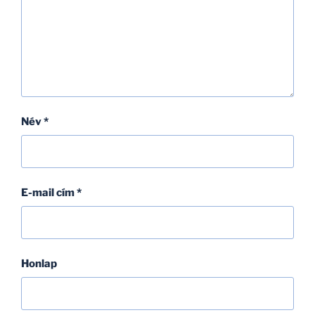
Név
*
E-mail cím
*
Honlap