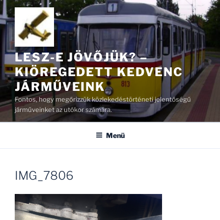
Tartalomhoz
LESZ-E JÖVŐJÜK? –
KIÖREGEDETT KEDVENC
JÁRMŰVEINK
Fontos, hogy megőrizzük közlekedéstörténeti jelentőségű
járműveinket az utókor számára.
Menü
IMG_7806