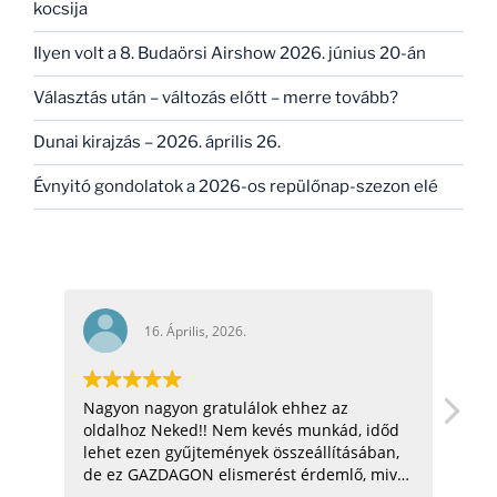
kocsija
Ilyen volt a 8. Budaörsi Airshow 2026. június 20-án
Választás után – változás előtt – merre tovább?
Dunai kirajzás – 2026. április 26.
Évnyitó gondolatok a 2026-os repülőnap-szezon elé
16. Április, 2026.
Nagyon nagyon gratulálok ehhez az
hel
oldalhoz Neked!! Nem kevés munkád, időd
üdv:
lehet ezen gyűjtemények összeállításában,
de ez GAZDAGON elismerést érdemlő, mivel
ezen adatok összegyűjtése, rendszerezése