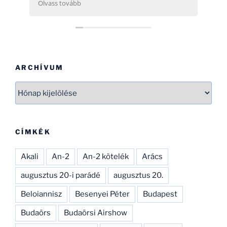
Olvass tovább
még néhány hatóságnak (Pl.: légügy) is
nehezére esne. Ha gondolod, néhány
helikopterrel (MI2) kapcsolatban tudok
Neked segíteni, hogy ezen adatbázist
naprakészebbé tehesd és tökéletesíthesd.
CSAK ÍGY TOVÁBB, SOK SIKERT!
ARCHÍVUM
Archívum
CÍMKÉK
Akali
An-2
An-2 kötelék
Arács
augusztus 20-i parádé
augusztus 20.
Beloiannisz
Besenyei Péter
Budapest
Budaörs
Budaörsi Airshow