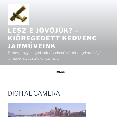
Tartalomhoz
LESZ-E JÖVŐJÜK? –
KIÖREGEDETT KEDVENC
JÁRMŰVEINK
Fontos, hogy megőrizzük közlekedéstörténeti jelentőségű
járműveinket az utókor számára.
Menü
DIGITAL CAMERA