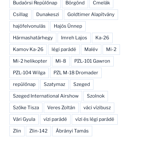
Budaörsi Repülőnap
Börgönd
Cmelák
Csillag
Dunakeszi
Goldtimer Alapítvány
hajófelvonulás
Hajós Ünnep
Hármashatárhegy
Imreh Lajos
Ka-26
Kamov Ka-26
légi parádé
Malév
Mi-2
Mi-2 helikopter
Mi-8
PZL-101 Gawron
PZL-104 Wilga
PZL M-18 Dromader
repülőnap
Szatymaz
Szeged
Szeged International Airshow
Szolnok
Szőke Tisza
Veres Zoltán
váci vízibusz
Vári Gyula
vízi parádé
vízi és légi parádé
Zlin
Zlin-142
Ábrányi Tamás