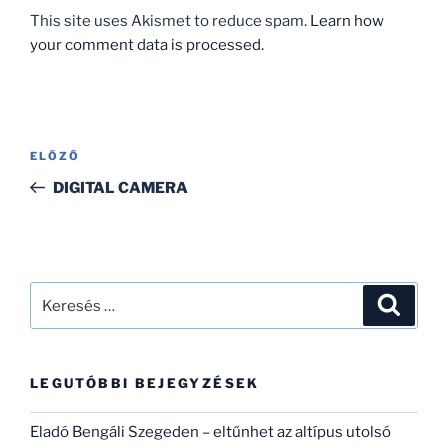
This site uses Akismet to reduce spam.
Learn how
your comment data is processed.
Bejegyzés
Korábbi
ELŐZŐ
navigáció
bejegyzés
DIGITAL CAMERA
Keresés
Keresé
a
következő
kifejezésre:
LEGUTÓBBI BEJEGYZÉSEK
Eladó Bengáli Szegeden – eltűnhet az altípus utolsó