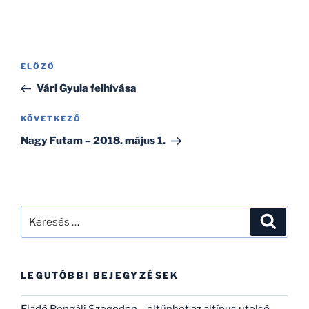
Bejegyzés
Korábbi
ELŐZŐ
navigáció
bejegyzés
Vári Gyula felhívása
Következő
KÖVETKEZŐ
bejegyzés
Nagy Futam – 2018. május 1.
Keresés
Keresé
a
következő
kifejezésre:
LEGUTÓBBI BEJEGYZÉSEK