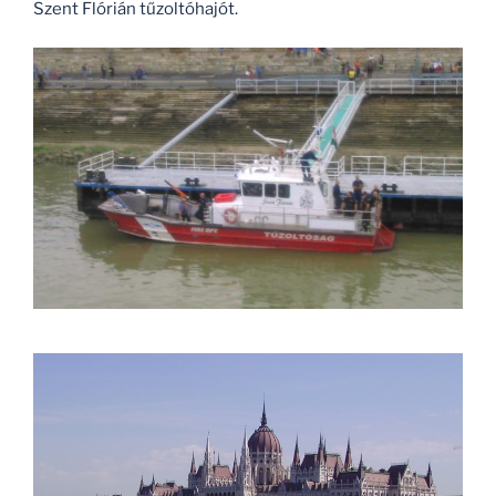
Szent Flórián tűzoltóhajót.