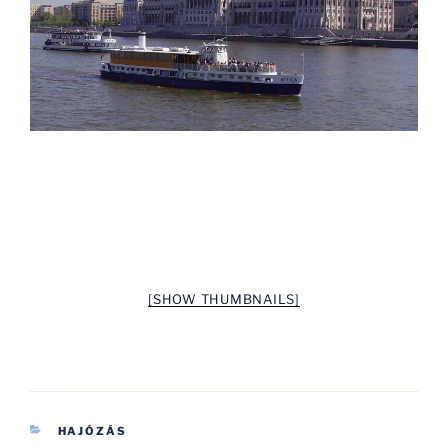
[SHOW THUMBNAILS]
KATEGÓRIÁK
HAJÓZÁS