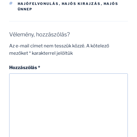
CÍMKÉK
HAJÓFELVONULÁS
,
HAJÓS KIRAJZÁS
,
HAJÓS
ÜNNEP
Vélemény, hozzászólás?
Az e-mail címet nem tesszük közzé.
A kötelező
mezőket
*
karakterrel jelöltük
Hozzászólás
*