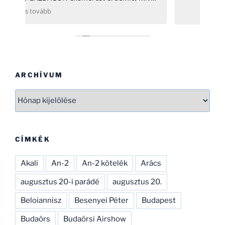
se
d.
ARCHÍVUM
Archívum
CÍMKÉK
Akali
An-2
An-2 kötelék
Arács
augusztus 20-i parádé
augusztus 20.
Beloiannisz
Besenyei Péter
Budapest
Budaörs
Budaörsi Airshow