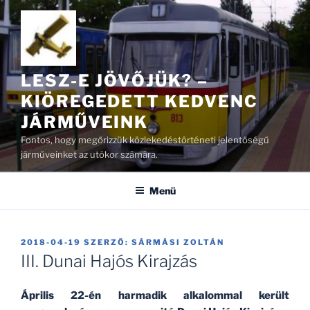
Tartalomhoz
LESZ-E JÖVŐJÜK? –
KIÖREGEDETT KEDVENC
JÁRMŰVEINK
Fontos, hogy megőrizzük közlekedéstörténeti jelentőségű
járműveinket az utókor számára.
Menü
BEKÜLDVE:
2018-04-19
SZERZŐ:
SÁRMÁSI ZOLTÁN
III. Dunai Hajós Kirajzás
Április 22-én harmadik alkalommal került