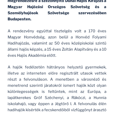
megrendezésre a szezonnyitó Dunai Hajós Kirajzás a
Magyar Hajózási Országos Szövetség és a
Személyhajósok Szövetsége szervezésében
Budapesten.
A rendezvény egyúttal tisztelgés volt a 170 éves
Magyar Honvédség, azon belül a Honvéd Folyami
Hadihajózás, valamint az 50 éves középiskolai szintű
állami hajós képzés, a 15 éves Zoltán Alapítvány és a 10
éves Hajós Akadémia előtt.
A hajók fedélzetén hátrányos helyzetű gyermekek,
illetve az interneten előre regisztrált utasok vettek
részt a felvonuláson. A menetben a városnéző és
menetrend szerinti járatokról ismert hajók közt olyan
különlegességek is feltűntek, mint az Európa, a
lapátkerekes Gróf Széchenyi, a Rákóczi, a Hunnia
iskolahajó, vagy éppen a Jégtörő I. A felvonulás élén
hadihajók kísérték a fecskendőiből vízfüggönyt árasztó