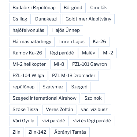
Budaörsi Repülőnap
Börgönd
Cmelák
Csillag
Dunakeszi
Goldtimer Alapítvány
hajófelvonulás
Hajós Ünnep
Hármashatárhegy
Imreh Lajos
Ka-26
Kamov Ka-26
légi parádé
Malév
Mi-2
Mi-2 helikopter
Mi-8
PZL-101 Gawron
PZL-104 Wilga
PZL M-18 Dromader
repülőnap
Szatymaz
Szeged
Szeged International Airshow
Szolnok
Szőke Tisza
Veres Zoltán
váci vízibusz
Vári Gyula
vízi parádé
vízi és légi parádé
Zlin
Zlin-142
Ábrányi Tamás