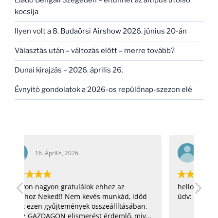
Eladó Bengáli Szegeden – eltűnhet az altípus utolsó
kocsija
Ilyen volt a 8. Budaörsi Airshow 2026. június 20-án
Választás után – változás előtt – merre tovább?
Dunai kirajzás – 2026. április 26.
Évnyitó gondolatok a 2026-os repülőnap-szezon elé
16. Április, 2026.
hello! nagyon jó az oldal! =) csillagosötös:D
Gra
őd
üdv: zoli
n,
ivel