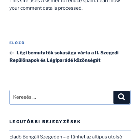
This site uses Akismet to reduce spam.
Learn how
your comment data is processed.
Bejegyzés
Korábbi
ELŐZŐ
navigáció
bejegyzés
Légi bemutatók sokasága várta a II. Szegedi
Repülőnapok és Légiparádé közönségét
Keresés
Keresé
a
következő
kifejezésre:
LEGUTÓBBI BEJEGYZÉSEK
Eladó Bengáli Szegeden – eltűnhet az altípus utolsó