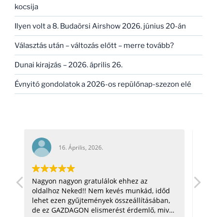
kocsija
Ilyen volt a 8. Budaörsi Airshow 2026. június 20-án
Választás után – változás előtt – merre tovább?
Dunai kirajzás – 2026. április 26.
Évnyitó gondolatok a 2026-os repülőnap-szezon elé
026.
16. Április, 2026.
tulálok ehhez az
hello! nagyon jó az oldal! =) csilla
Nem kevés munkád, időd
üdv: zoli
ények összeállításában,
ismerést érdemlő, mivel