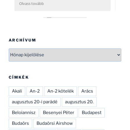
yűjtése, rendszerezése
nak (Pl.: légügy) is
 gondolod, néhány
) kapcsolatban tudok
gy ezen adatbázist
sd és tökéletesíthesd.
SOK SIKERT!
ARCHÍVUM
Archívum
CÍMKÉK
Akali
An-2
An-2 kötelék
Arács
augusztus 20-i parádé
augusztus 20.
Beloiannisz
Besenyei Péter
Budapest
Budaörs
Budaörsi Airshow