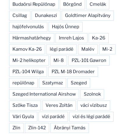
Budaörsi Repülőnap
Börgönd
Cmelák
Csillag
Dunakeszi
Goldtimer Alapítvány
hajófelvonulás
Hajós Ünnep
Hármashatárhegy
Imreh Lajos
Ka-26
Kamov Ka-26
légi parádé
Malév
Mi-2
Mi-2 helikopter
Mi-8
PZL-101 Gawron
PZL-104 Wilga
PZL M-18 Dromader
repülőnap
Szatymaz
Szeged
Szeged International Airshow
Szolnok
Szőke Tisza
Veres Zoltán
váci vízibusz
Vári Gyula
vízi parádé
vízi és légi parádé
Zlin
Zlin-142
Ábrányi Tamás