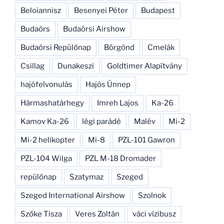
Beloiannisz
Besenyei Péter
Budapest
Budaörs
Budaörsi Airshow
Budaörsi Repülőnap
Börgönd
Cmelák
Csillag
Dunakeszi
Goldtimer Alapítvány
hajófelvonulás
Hajós Ünnep
Hármashatárhegy
Imreh Lajos
Ka-26
Kamov Ka-26
légi parádé
Malév
Mi-2
Mi-2 helikopter
Mi-8
PZL-101 Gawron
PZL-104 Wilga
PZL M-18 Dromader
repülőnap
Szatymaz
Szeged
Szeged International Airshow
Szolnok
Szőke Tisza
Veres Zoltán
váci vízibusz