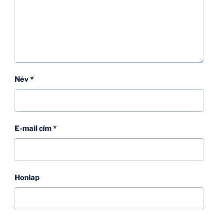
Név
*
E-mail cím
*
Honlap