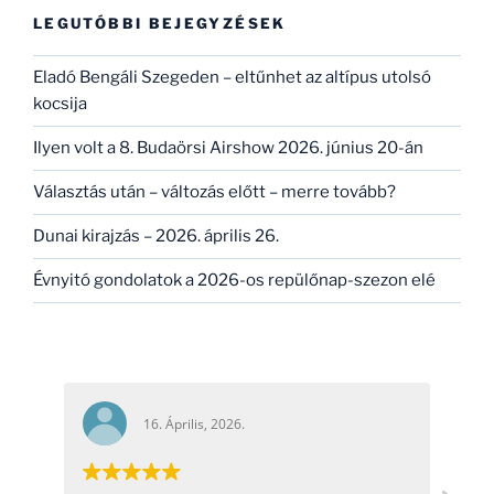
kifejezésre:
LEGUTÓBBI BEJEGYZÉSEK
Eladó Bengáli Szegeden – eltűnhet az altípus utolsó
kocsija
Ilyen volt a 8. Budaörsi Airshow 2026. június 20-án
Választás után – változás előtt – merre tovább?
Dunai kirajzás – 2026. április 26.
Évnyitó gondolatok a 2026-os repülőnap-szezon elé
16. Április, 2026.