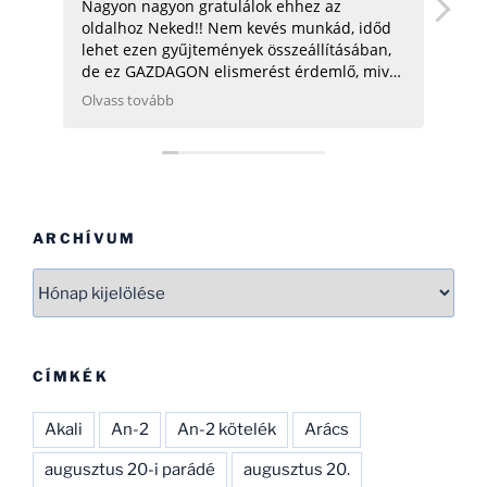
Nagyon nagyon gratulálok ehhez az
hel
oldalhoz Neked!! Nem kevés munkád, időd
üdv:
lehet ezen gyűjtemények összeállításában,
de ez GAZDAGON elismerést érdemlő, mivel
ezen adatok összegyűjtése, rendszerezése
Olvass tovább
még néhány hatóságnak (Pl.: légügy) is
nehezére esne. Ha gondolod, néhány
helikopterrel (MI2) kapcsolatban tudok
Neked segíteni, hogy ezen adatbázist
naprakészebbé tehesd és tökéletesíthesd.
CSAK ÍGY TOVÁBB, SOK SIKERT!
ARCHÍVUM
Archívum
CÍMKÉK
Akali
An-2
An-2 kötelék
Arács
augusztus 20-i parádé
augusztus 20.