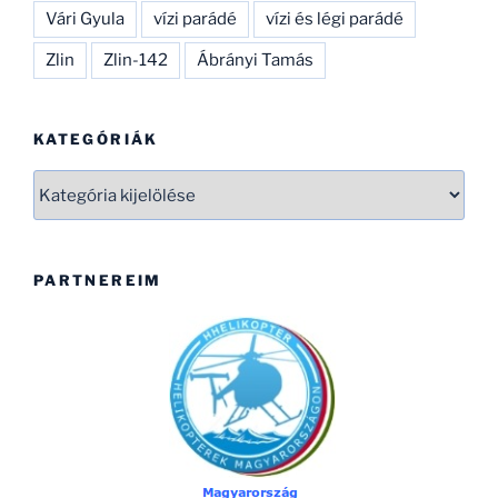
Vári Gyula
vízi parádé
vízi és légi parádé
Zlin
Zlin-142
Ábrányi Tamás
KATEGÓRIÁK
Kategóriák
PARTNEREIM