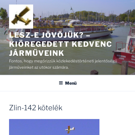
Tartalomhoz
LESZ-E JÖVŐJÜK? –
KIÖREGEDETT KEDVENC
JÁRMŰVEINK
Fontos, hogy megőrizzük közlekedéstörténeti jelentőségű
járműveinket az utókor számára.
Menü
Zlin-142 kötelék