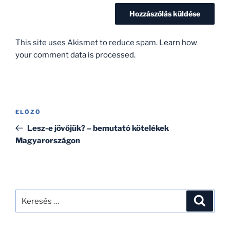
This site uses Akismet to reduce spam.
Learn how
your comment data is processed.
Bejegyzés
Korábbi
ELŐZŐ
navigáció
bejegyzés
Lesz-e jövőjük? – bemutató kötelékek
Magyarországon
Keresés
Keresé
a
következő