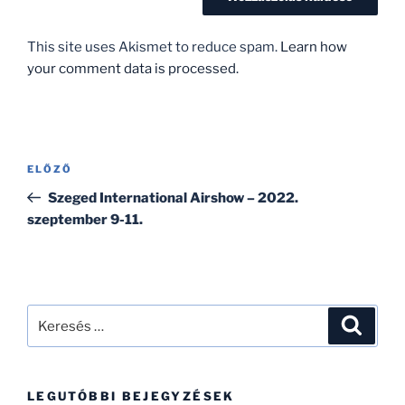
This site uses Akismet to reduce spam.
Learn how
your comment data is processed.
Bejegyzés
Korábbi
ELŐZŐ
navigáció
bejegyzés
Szeged International Airshow – 2022.
szeptember 9-11.
Keresés
Keresé
a
következő
kifejezésre:
LEGUTÓBBI BEJEGYZÉSEK