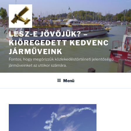
Tartalomhoz
LESZ-E JÖVŐJÜK? –
KIÖREGEDETT KEDVENC
JÁRMŰVEINK
Fontos, hogy megőrizzük közlekedéstörténeti jelentőségű
járműveinket az utókor számára.
Menü