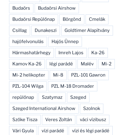
Budaörs
Budaörsi Airshow
Budaörsi Repülőnap
Börgönd
Cmelák
Csillag
Dunakeszi
Goldtimer Alapítvány
hajófelvonulás
Hajós Ünnep
Hármashatárhegy
Imreh Lajos
Ka-26
Kamov Ka-26
légi parádé
Malév
Mi-2
Mi-2 helikopter
Mi-8
PZL-101 Gawron
PZL-104 Wilga
PZL M-18 Dromader
repülőnap
Szatymaz
Szeged
Szeged International Airshow
Szolnok
Szőke Tisza
Veres Zoltán
váci vízibusz
Vári Gyula
vízi parádé
vízi és légi parádé