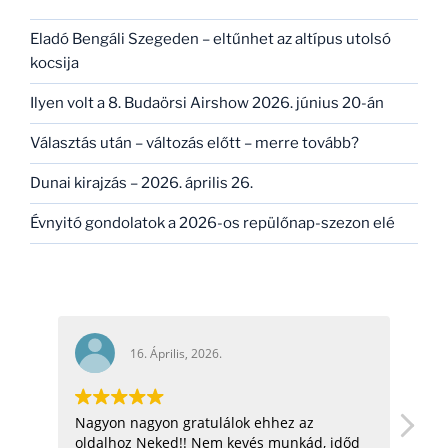
Eladó Bengáli Szegeden – eltűnhet az altípus utolsó
kocsija
Ilyen volt a 8. Budaörsi Airshow 2026. június 20-án
Választás után – változás előtt – merre tovább?
Dunai kirajzás – 2026. április 26.
Évnyitó gondolatok a 2026-os repülőnap-szezon elé
16. Április, 2026.
16
Nagyon nagyon gratulálok ehhez az
hello! nagy
oldalhoz Neked!! Nem kevés munkád, időd
üdv: zoli