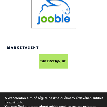
MARKETAGENT
A weboldalon a minőségi felhasználói élmény érdekében sütiket
Köszönjük WordPress!
használunk.
You can find out more about which cookies we are using or