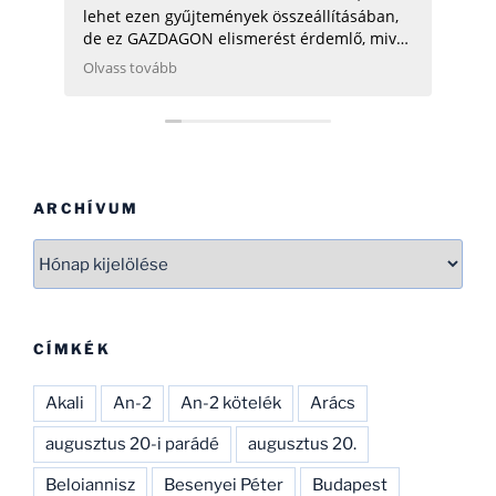
lehet ezen gyűjtemények összeállításában,
de ez GAZDAGON elismerést érdemlő, mivel
ezen adatok összegyűjtése, rendszerezése
Olvass tovább
még néhány hatóságnak (Pl.: légügy) is
nehezére esne. Ha gondolod, néhány
helikopterrel (MI2) kapcsolatban tudok
Neked segíteni, hogy ezen adatbázist
naprakészebbé tehesd és tökéletesíthesd.
CSAK ÍGY TOVÁBB, SOK SIKERT!
ARCHÍVUM
Archívum
CÍMKÉK
Akali
An-2
An-2 kötelék
Arács
augusztus 20-i parádé
augusztus 20.
Beloiannisz
Besenyei Péter
Budapest