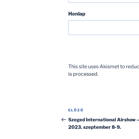
Honlap
This site uses Akismet to red
is processed.
Bejegyzés
Korábbi
ELŐZŐ
navigáció
bejegyzés
Szeged International Airshow 
2023. szeptember 8-9.