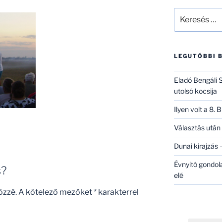
Keresés
a
következő
kifejezésre:
LEGUTÓBBI 
Eladó Bengáli S
utolsó kocsija
Ilyen volt a 8.
Választás után 
Dunai kirajzás –
Évnyitó gondol
s?
elé
özzé.
A kötelező mezőket
*
karakterrel