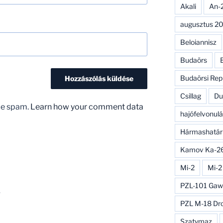
Akali
An-
augusztus 20
Beloiannisz
Budaörs
Budaörsi Rep
Csillag
Du
uce spam.
Learn how your comment data
hajófelvonulá
Hármashatár
Kamov Ka-2
Mi-2
Mi-2
PZL-101 Gaw
–
PZL M-18 Dr
Szatymaz