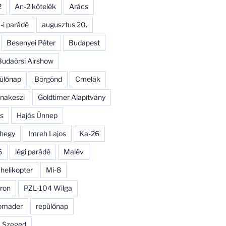
2
An-2 kötelék
Arács
-i parádé
augusztus 20.
Besenyei Péter
Budapest
Budaörsi Airshow
ülőnap
Börgönd
Cmelák
nakeszi
Goldtimer Alapítvány
s
Hajós Ünnep
hegy
Imreh Lajos
Ka-26
6
légi parádé
Malév
 helikopter
Mi-8
ron
PZL-104 Wilga
omader
repülőnap
Szeged