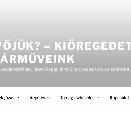
VŐJÜK? – KIÖREGEDE
JÁRMŰVEINK
kedéstörténeti jelentőségű járműveinket az utókor számára.
Hajózás
Repülés
Tömegközlekedés
Kapcsolat