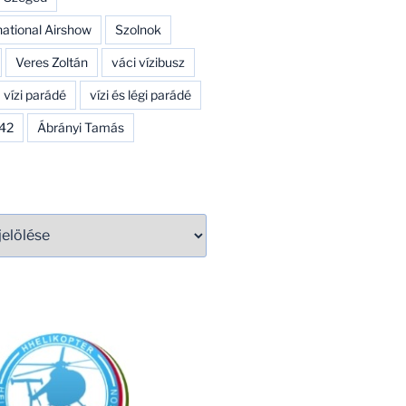
national Airshow
Szolnok
Veres Zoltán
váci vízibusz
vízi parádé
vízi és légi parádé
142
Ábrányi Tamás