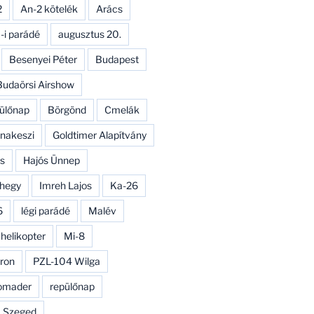
2
An-2 kötelék
Arács
-i parádé
augusztus 20.
Besenyei Péter
Budapest
Budaörsi Airshow
ülőnap
Börgönd
Cmelák
nakeszi
Goldtimer Alapítvány
s
Hajós Ünnep
hegy
Imreh Lajos
Ka-26
6
légi parádé
Malév
 helikopter
Mi-8
ron
PZL-104 Wilga
omader
repülőnap
Szeged