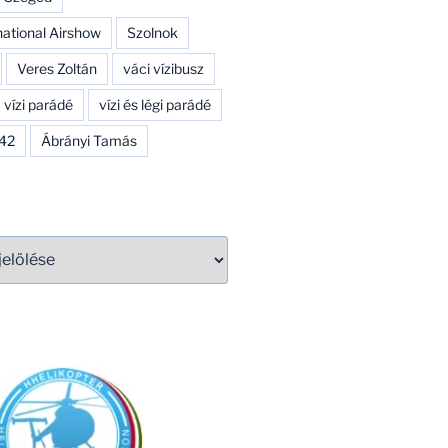
national Airshow
Szolnok
Veres Zoltán
váci vízibusz
vízi parádé
vízi és légi parádé
142
Ábrányi Tamás