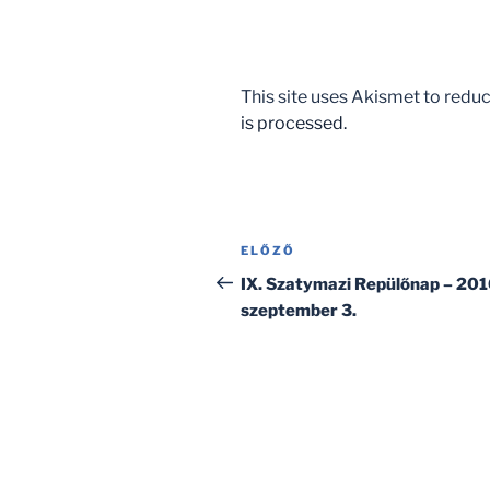
This site uses Akismet to red
is processed.
Bejegyzés
Korábbi
ELŐZŐ
navigáció
bejegyzés
IX. Szatymazi Repülőnap – 201
szeptember 3.