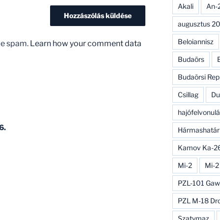
Akali
An-
augusztus 20
Beloiannisz
uce spam.
Learn how your comment data
Budaörs
Budaörsi Rep
Csillag
Du
hajófelvonulá
6.
Hármashatár
Kamov Ka-2
Mi-2
Mi-2
PZL-101 Gaw
PZL M-18 Dr
Szatymaz