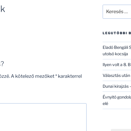
ék
Keresés
a
következő
kifejezésre:
LEGUTÓBBI 
Eladó Bengáli S
utolsó kocsija
s?
Ilyen volt a 8.
Választás után 
özzé.
A kötelező mezőket
*
karakterrel
Dunai kirajzás –
Évnyitó gondol
elé