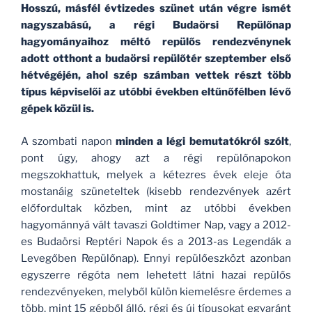
Hosszú, másfél évtizedes szünet után végre ismét
nagyszabású, a régi Budaörsi Repülőnap
hagyományaihoz méltó repülős rendezvénynek
adott otthont a budaörsi repülőtér szeptember első
hétvégéjén, ahol szép számban vettek részt több
típus képviselői az utóbbi években eltűnőfélben lévő
gépek közül is.
A szombati napon
minden a légi bemutatókról szólt
,
pont úgy, ahogy azt a régi repülőnapokon
megszokhattuk, melyek a kétezres évek eleje óta
mostanáig szüneteltek (kisebb rendezvények azért
előfordultak közben, mint az utóbbi években
hagyománnyá vált tavaszi Goldtimer Nap, vagy a 2012-
es Budaörsi Reptéri Napok és a 2013-as Legendák a
Levegőben Repülőnap). Ennyi repülőeszközt azonban
egyszerre régóta nem lehetett látni hazai repülős
rendezvényeken, melyből külön kiemelésre érdemes a
több, mint 15 gépből álló, régi és új típusokat egyaránt