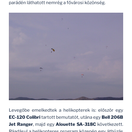
parádén láthatott nemrég a fővárosi közönség.
Levegőbe emelkedtek a helikopterek is: először egy
EC-120 Colibri
tartott bemutatót, utána egy
Bell 206B
Jet Ranger
, majd egy
Alouette SA-318C
következett.
Ráadásul a helikopteres program közepén egy áthúzás