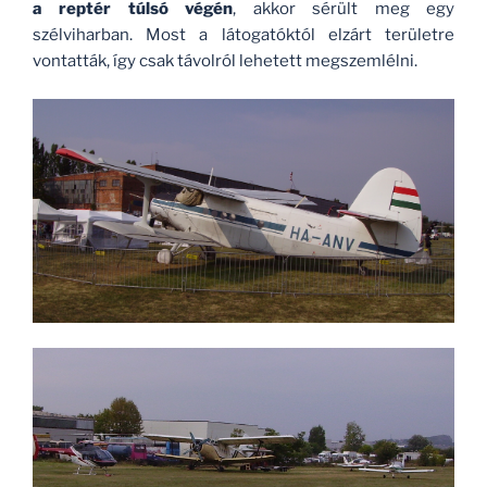
a reptér túlsó végén
, akkor sérült meg egy
szélviharban. Most a látogatóktól elzárt területre
vontatták, így csak távolról lehetett megszemlélni.