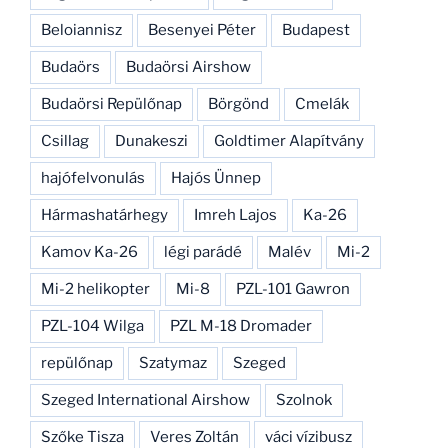
Beloiannisz
Besenyei Péter
Budapest
Budaörs
Budaörsi Airshow
Budaörsi Repülőnap
Börgönd
Cmelák
Csillag
Dunakeszi
Goldtimer Alapítvány
hajófelvonulás
Hajós Ünnep
Hármashatárhegy
Imreh Lajos
Ka-26
Kamov Ka-26
légi parádé
Malév
Mi-2
Mi-2 helikopter
Mi-8
PZL-101 Gawron
PZL-104 Wilga
PZL M-18 Dromader
repülőnap
Szatymaz
Szeged
Szeged International Airshow
Szolnok
Szőke Tisza
Veres Zoltán
váci vízibusz