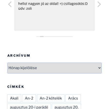
hello! nagyon jó az oldal! =) csillagosötös:D
Gra
őd
üdv: zoli
n,
vel
se
d.
ARCHÍVUM
Archívum
CÍMKÉK
Akali
An-2
An-2 kötelék
Arács
augusztus 20-i parádé
augusztus 20.