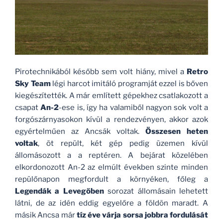
Pirotechnikából később sem volt hiány, mivel a
Retro
Sky Team
légi harcot imitáló programját ezzel is bőven
kiegészítették. A már említett gépekhez csatlakozott a
csapat
An-2
-ese is, így ha valamiből nagyon sok volt a
forgószárnyasokon kívül a rendezvényen, akkor azok
egyértelműen az Ancsák voltak.
Összesen heten
voltak
, öt repült, két gép pedig üzemen kívül
állomásozott a a reptéren. A bejárat közelében
elkordonozott An-2 az elmúlt években szinte minden
repülőnapon megfordult a környéken, főleg a
Legendák a Levegőben
sorozat állomásain lehetett
látni, de az idén eddig egyelőre a földön maradt. A
másik Ancsa már
tíz éve várja sorsa jobbra fordulását