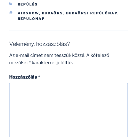
KATEGÓRIÁK
REPÜLÉS
CÍMKÉK
AIRSHOW
,
BUDAÖRS
,
BUDAÖRSI REPÜLŐNAP
,
REPÜLŐNAP
Vélemény, hozzászólás?
Az e-mail címet nem tesszük közzé.
A kötelező
mezőket
*
karakterrel jelöltük
Hozzászólás
*