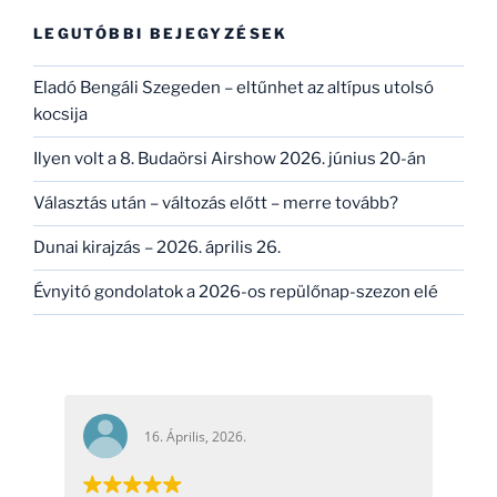
kifejezésre:
LEGUTÓBBI BEJEGYZÉSEK
Eladó Bengáli Szegeden – eltűnhet az altípus utolsó
kocsija
Ilyen volt a 8. Budaörsi Airshow 2026. június 20-án
Választás után – változás előtt – merre tovább?
Dunai kirajzás – 2026. április 26.
Évnyitó gondolatok a 2026-os repülőnap-szezon elé
16. Április, 2026.