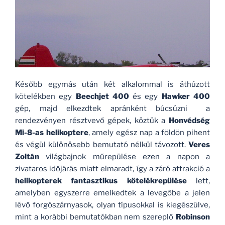
Később egymás után két alkalommal is áthúzott
kötelékben egy
Beechjet 400
és egy
Hawker 400
gép, majd elkezdtek apránként búcsúzni a
rendezvényen résztvevő gépek, köztük a
Honvédség
Mi-8-as helikoptere
, amely egész nap a földön pihent
és végül különösebb bemutató nélkül távozott.
Veres
Zoltán
világbajnok műrepülése ezen a napon a
zivataros időjárás miatt elmaradt, így a záró attrakció a
helikopterek fantasztikus kötelékrepülése
lett,
amelyben egyszerre emelkedtek a levegőbe a jelen
lévő forgószárnyasok, olyan típusokkal is kiegészülve,
mint a korábbi bemutatókban nem szereplő
Robinson