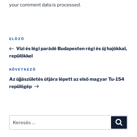
your comment data is processed.
Bejegyzés
Korábbi
ELŐZŐ
navigáció
bejegyzés
Vízi és légi parádé Budapesten régi és új hajókkal,
repülőkkel
Következő
KÖVETKEZŐ
bejegyzés
Az újjászületés útjára lépett az első magyar Tu-154
repülőgép
Keresés
Keresé
a
következő