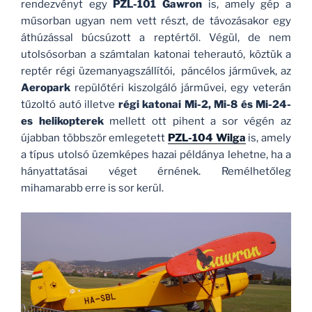
rendezvényt egy
PZL-101 Gawron
is, amely gép a
műsorban ugyan nem vett részt, de távozásakor egy
áthúzással búcsúzott a reptértől. Végül, de nem
utolsósorban a számtalan katonai teherautó, köztük a
reptér régi üzemanyagszállítói, páncélos járművek, az
Aeropark
repülőtéri kiszolgáló járművei, egy veterán
tűzoltó autó illetve
régi katonai Mi-2, Mi-8 és Mi-24-
es helikopterek
mellett ott pihent a sor végén az
újabban többször emlegetett
PZL-104 Wilga
is, amely
a típus utolsó üzemképes hazai példánya lehetne, ha a
hányattatásai véget érnének. Remélhetőleg
mihamarabb erre is sor kerül.