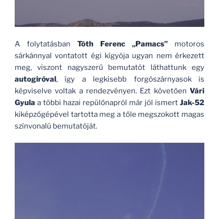
A folytatásban
Tóth Ferenc „Pamacs”
motoros
sárkánnyal vontatott égi kígyója ugyan nem érkezett
meg, viszont nagyszerű bemutatót láthattunk egy
autogiróval
, így a legkisebb forgószárnyasok is
képviselve voltak a rendezvényen. Ezt követően
Vári
Gyula
a többi hazai repülőnapról már jól ismert
Jak-52
kiképzőgépével tartotta meg a tőle megszokott magas
színvonalú bemutatóját.