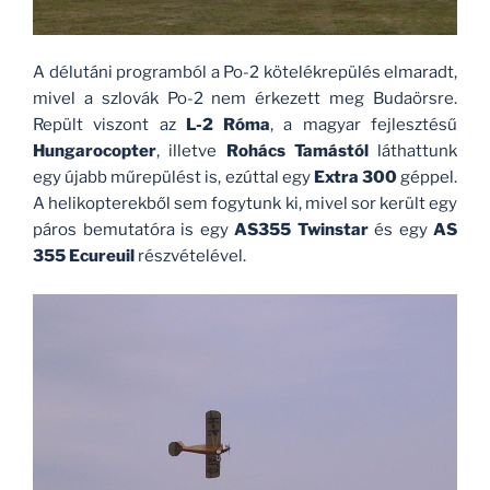
A délutáni programból a Po-2 kötelékrepülés elmaradt,
mivel a szlovák Po-2 nem érkezett meg Budaörsre.
Repült viszont az
L-2 Róma
, a magyar fejlesztésű
Hungarocopter
, illetve
Rohács Tamástól
láthattunk
egy újabb műrepülést is, ezúttal egy
Extra 300
géppel.
A helikopterekből sem fogytunk ki, mivel sor került egy
páros bemutatóra is egy
AS355 Twinstar
és egy
AS
355 Ecureuil
részvételével.