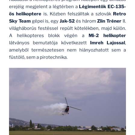
erejéig megjelent a légtérben a
Légimentők EC-135-
ös helikoptere
is. Közben felszálltak a szlovák
Retro
Sky Team
gépei is, egy
Jak-52
és három
Zlin Tréner
II.
világháborús festéssel repült kötelékben, majd külön.
A helikopteres blokk végén a
Mi-2 helikopter
látványos bemutatója következett
Imreh Lajossal
,
amelyből természetesen nem hiányozhatott sem a
füstölő, sem a pirotechnika.