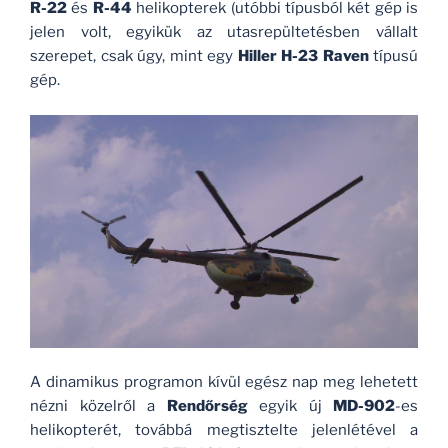
R-22
és
R-44
helikopterek (utóbbi típusból két gép is
jelen volt, egyikük az utasrepültetésben vállalt
szerepet, csak úgy, mint egy
Hiller H-23 Raven
típusú
gép.
A dinamikus programon kívül egész nap meg lehetett
nézni közelről a
Rendőrség
egyik új
MD-902
-es
helikopterét, továbbá megtisztelte jelenlétével a