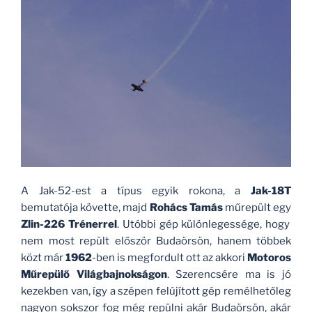
A Jak-52-est a típus egyik rokona, a
Jak-18T
bemutatója követte, majd
Rohács Tamás
műrepült egy
Zlin-226 Trénerrel
. Utóbbi gép különlegessége, hogy
nem most repült először Budaörsön, hanem többek
közt már
1962
-ben is megfordult ott az akkori
Motoros
Műrepülő Világbajnokságon
. Szerencsére ma is jó
kezekben van, így a szépen felújított gép remélhetőleg
nagyon sokszor fog még repülni akár Budaörsön, akár