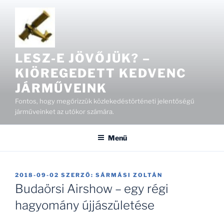
Tartalomhoz
LESZ-E JÖVŐJÜK? –
KIÖREGEDETT KEDVENC
JÁRMŰVEINK
Fontos, hogy megőrizzük közlekedéstörténeti jelentőségű
járműveinket az utókor számára.
Menü
BEKÜLDVE:
2018-09-02
SZERZŐ:
SÁRMÁSI ZOLTÁN
Budaörsi Airshow – egy régi
hagyomány újjászületése