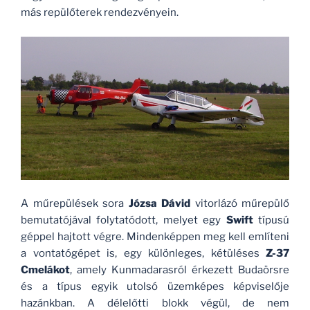
más repülőterek rendezvényein.
A műrepülések sora
Józsa Dávid
vitorlázó műrepülő
bemutatójával folytatódott, melyet egy
Swift
típusú
géppel hajtott végre. Mindenképpen meg kell említeni
a vontatógépet is, egy különleges, kétüléses
Z-37
Cmelákot
, amely Kunmadarasról érkezett Budaörsre
és a típus egyik utolsó üzemképes képviselője
hazánkban. A délelőtti blokk végül, de nem