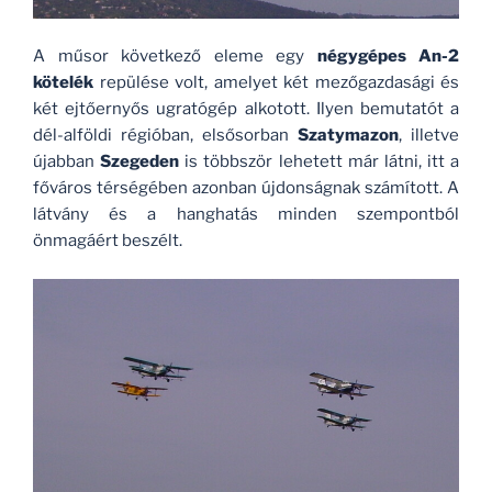
A műsor következő eleme egy
négygépes An-2
kötelék
repülése volt, amelyet két mezőgazdasági és
két ejtőernyős ugratógép alkotott. Ilyen bemutatót a
dél-alföldi régióban, elsősorban
Szatymazon
, illetve
újabban
Szegeden
is többször lehetett már látni, itt a
főváros térségében azonban újdonságnak számított. A
látvány és a hanghatás minden szempontból
önmagáért beszélt.