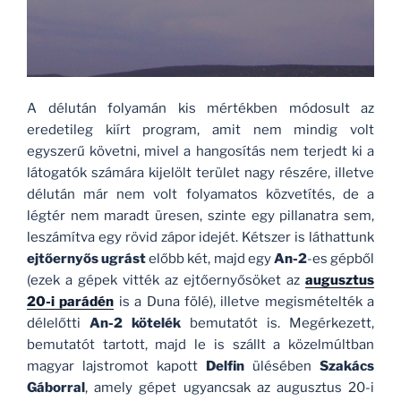
A délután folyamán kis mértékben módosult az
eredetileg kiírt program, amit nem mindig volt
egyszerű követni, mivel a hangosítás nem terjedt ki a
látogatók számára kijelölt terület nagy részére, illetve
délután már nem volt folyamatos közvetítés, de a
légtér nem maradt üresen, szinte egy pillanatra sem,
leszámítva egy rövid zápor idejét. Kétszer is láthattunk
ejtőernyős ugrást
előbb két, majd egy
An-2
-es gépből
(ezek a gépek vitték az ejtőernyősöket az
augusztus
20-i parádén
is a Duna fölé), illetve megismételték a
délelőtti
An-2 kötelék
bemutatót is. Megérkezett,
bemutatót tartott, majd le is szállt a közelmúltban
magyar lajstromot kapott
Delfin
ülésében
Szakács
Gáborral
, amely gépet ugyancsak az augusztus 20-i