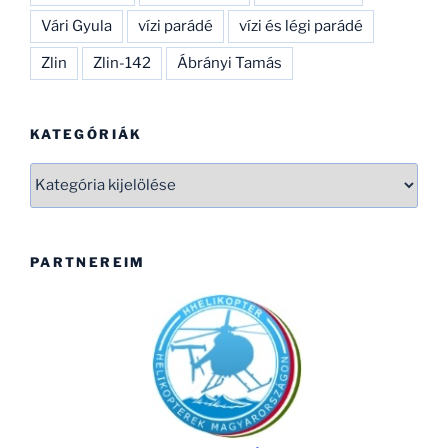
Vári Gyula
vízi parádé
vízi és légi parádé
Zlin
Zlin-142
Ábrányi Tamás
KATEGÓRIÁK
Kategóriák
PARTNEREIM