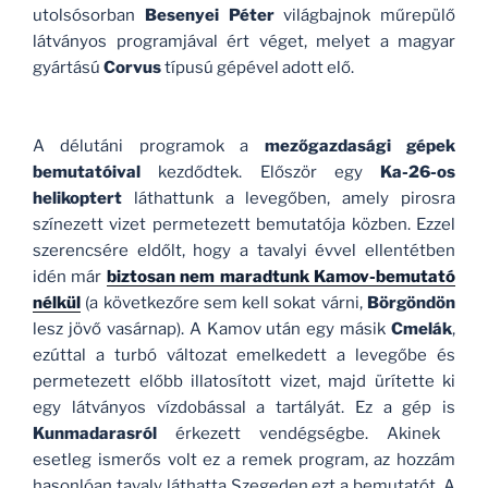
utolsósorban
Besenyei Péter
világbajnok műrepülő
látványos programjával ért véget, melyet a magyar
gyártású
Corvus
típusú gépével adott elő.
A délutáni programok a
mezőgazdasági gépek
bemutatóival
kezdődtek. Először egy
Ka-26-os
helikoptert
láthattunk a levegőben, amely pirosra
színezett vizet permetezett bemutatója közben. Ezzel
szerencsére eldőlt, hogy a tavalyi évvel ellentétben
idén már
biztosan nem maradtunk Kamov-bemutató
nélkül
(a következőre sem kell sokat várni,
Börgöndön
lesz jövő vasárnap). A Kamov után egy másik
Cmelák
,
ezúttal a turbó változat emelkedett a levegőbe és
permetezett előbb illatosított vizet, majd ürítette ki
egy látványos vízdobással a tartályát. Ez a gép is
Kunmadarasról
érkezett vendégségbe. Akinek
esetleg ismerős volt ez a remek program, az hozzám
hasonlóan tavaly láthatta Szegeden ezt a bemutatót. A