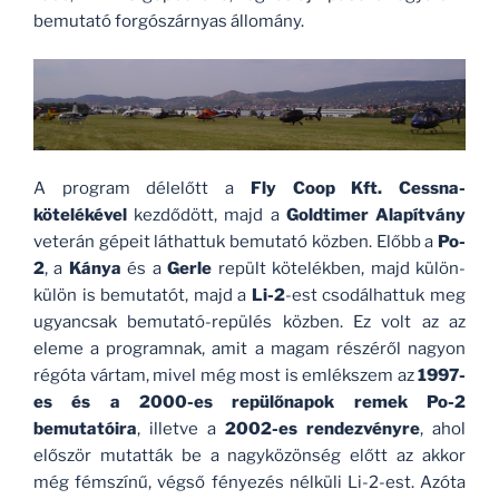
bemutató forgószárnyas állomány.
A program délelőtt a
Fly Coop Kft. Cessna-
kötelékével
kezdődött, majd a
Goldtimer Alapítvány
veterán gépeit láthattuk bemutató közben. Előbb a
Po-
2
, a
Kánya
és a
Gerle
repült kötelékben, majd külön-
külön is bemutatót, majd a
Li-2
-est csodálhattuk meg
ugyancsak bemutató-repülés közben. Ez volt az az
eleme a programnak, amit a magam részéről nagyon
régóta vártam, mivel még most is emlékszem az
1997-
es és a 2000-es repülőnapok remek Po-2
bemutatóira
, illetve a
2002-es rendezvényre
, ahol
először mutatták be a nagyközönség előtt az akkor
még fémszínű, végső fényezés nélküli Li-2-est. Azóta