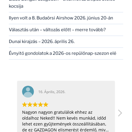
kocsija
Ilyen volt a 8. Budaörsi Airshow 2026. június 20-án
Választás után – változás előtt – merre tovább?
Dunai kirajzás – 2026. április 26.
Évnyitó gondolatok a 2026-os repülőnap-szezon elé
16. Április, 2026.
ehhez az
hello! nagyon jó az oldal! =) csillagosötös:
s munkád, időd
üdv: zoli
szeállításában,
t érdemlő, mivel