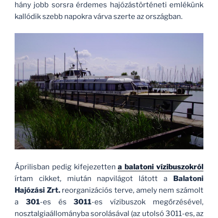
hány jobb sorsra érdemes hajózástörténeti emlékünk
kallódik szebb napokra várva szerte az országban.
Áprilisban pedig kifejezetten
a balatoni vízibuszokról
írtam cikket, miután napvilágot látott a
Balatoni
Hajózási Zrt.
reorganizációs terve, amely nem számolt
a
301
-es és
3011
-es vízibuszok megőrzésével,
nosztalgiaállományba sorolásával (az utolsó 3011-es, az