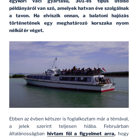
egykori váci gyártású, 301-es típus utolsó
példányáról van szó, amelyek hatvan éve szolgálnak
a tavon. Ha elviszik onnan, a balatoni hajózás
történetének egy meghatározó korszaka nyom
nélkül ér véget.
Ebben az évben kétszer is foglalkoztam már a témával,
a jelek szerint teljesen hiába. Februárban
általánosságban
hívtam föl a figyelmet arra
,
hogy