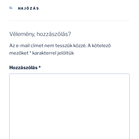
KATEGÓRIÁK
HAJÓZÁS
Vélemény, hozzászólás?
Az e-mail címet nem tesszük közzé.
A kötelező
mezőket
*
karakterrel jelöltük
Hozzászólás
*