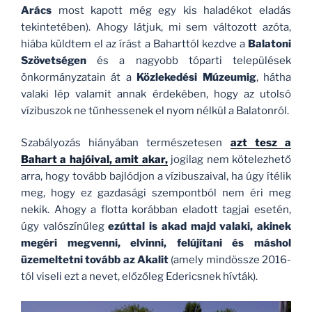
Arács
most kapott még egy kis haladékot eladás
tekintetében). Ahogy látjuk, mi sem változott azóta,
hiába küldtem el az írást a Baharttól kezdve a
Balatoni
Szövetségen
és a nagyobb tóparti települések
önkormányzatain át a
Közlekedési Múzeumig
, hátha
valaki lép valamit annak érdekében, hogy az utolsó
vízibuszok ne tűnhessenek el nyom nélkül a Balatonról.
Szabályozás hiányában természetesen
azt tesz a
Bahart a hajóival, amit akar,
jogilag nem kötelezhető
arra, hogy tovább bajlódjon a vízibuszaival, ha úgy ítélik
meg, hogy ez gazdasági szempontból nem éri meg
nekik. Ahogy a flotta korábban eladott tagjai esetén,
úgy valószínűleg
ezúttal is akad majd valaki, akinek
megéri megvenni, elvinni, felújítani és máshol
üzemeltetni tovább az Akalit
(amely mindössze 2016-
tól viseli ezt a nevet, előzőleg Edericsnek hívták).