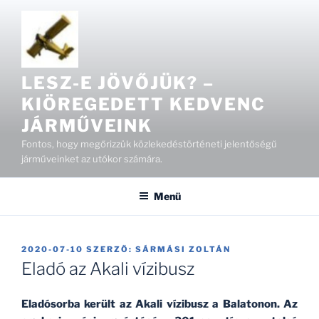
Tartalomhoz
LESZ-E JÖVŐJÜK? –
KIÖREGEDETT KEDVENC
JÁRMŰVEINK
Fontos, hogy megőrizzük közlekedéstörténeti jelentőségű
járműveinket az utókor számára.
Menü
BEKÜLDVE:
2020-07-10
SZERZŐ:
SÁRMÁSI ZOLTÁN
Eladó az Akali vízibusz
Eladósorba került az Akali vízibusz a Balatonon. Az