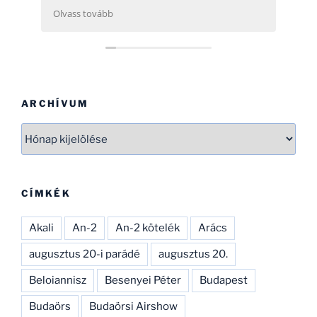
 rendszerezése
 légügy) is
d, néhány
atban tudok
adatbázist
kéletesíthesd.
ERT!
ARCHÍVUM
Archívum
CÍMKÉK
Akali
An-2
An-2 kötelék
Arács
augusztus 20-i parádé
augusztus 20.
Beloiannisz
Besenyei Péter
Budapest
Budaörs
Budaörsi Airshow