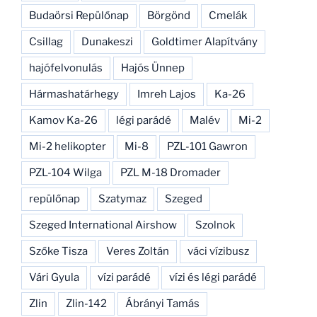
Budaörsi Repülőnap
Börgönd
Cmelák
Csillag
Dunakeszi
Goldtimer Alapítvány
hajófelvonulás
Hajós Ünnep
Hármashatárhegy
Imreh Lajos
Ka-26
Kamov Ka-26
légi parádé
Malév
Mi-2
Mi-2 helikopter
Mi-8
PZL-101 Gawron
PZL-104 Wilga
PZL M-18 Dromader
repülőnap
Szatymaz
Szeged
Szeged International Airshow
Szolnok
Szőke Tisza
Veres Zoltán
váci vízibusz
Vári Gyula
vízi parádé
vízi és légi parádé
Zlin
Zlin-142
Ábrányi Tamás