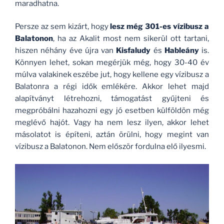
maradhatna.
Persze az sem kizárt, hogy
lesz még 301-es vízibusz a
Balatonon
, ha az Akalit most nem sikerül ott tartani,
hiszen néhány éve újra van
Kisfaludy
és
Hableány
is.
Könnyen lehet, sokan megérjük még, hogy 30-40 év
múlva valakinek eszébe jut, hogy kellene egy vízibusz a
Balatonra a régi idők emlékére. Akkor lehet majd
alapítványt létrehozni, támogatást gyűjteni és
megpróbálni hazahozni egy jó esetben külföldön még
meglévő hajót. Vagy ha nem lesz ilyen, akkor lehet
másolatot is építeni, aztán örülni, hogy megint van
vízibusz a Balatonon. Nem először fordulna elő ilyesmi.