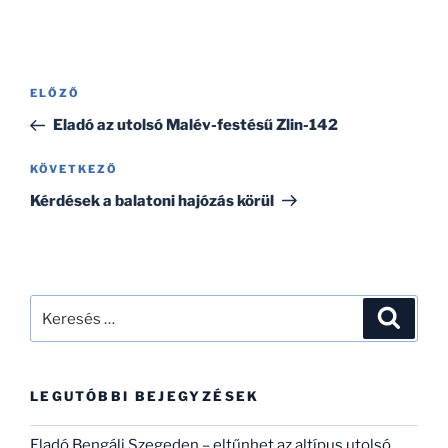
Bejegyzés
Korábbi
ELŐZŐ
navigáció
bejegyzés
Eladó az utolsó Malév-festésű Zlin-142
Következő
KÖVETKEZŐ
bejegyzés
Kérdések a balatoni hajózás körül
Keresés
Keresé
a
következő
kifejezésre:
LEGUTÓBBI BEJEGYZÉSEK
Eladó Bengáli Szegeden – eltűnhet az altípus utolsó